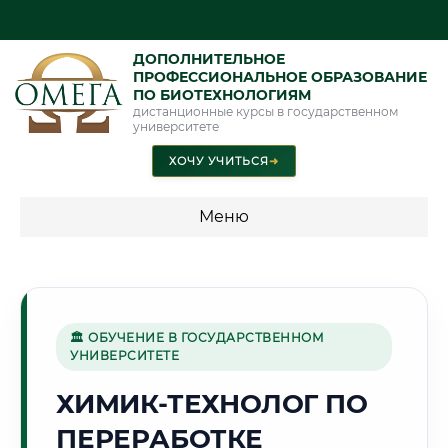
ДОПОЛНИТЕЛЬНОЕ
ПРОФЕССИОНАЛЬНОЕ ОБРАЗОВАНИЕ
ПО БИОТЕХНОЛОГИЯМ
дистанционные курсы в государственном
университете
ХОЧУ УЧИТЬСЯ
➜
Меню
💰 ПРОГРАММЫ И СТОИМОСТЬ
Стоимость по программам обучения "Биотехнологии"
🏛 ОБУЧЕНИЕ В ГОСУДАРСТВЕННОМ
УНИВЕРСИТЕТЕ
🏛️
ХИМИК-ТЕХНОЛОГ ПО
ПЕРЕРАБОТКЕ
Г. МОСКВА