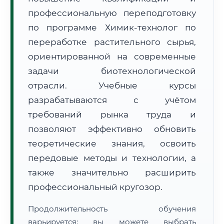
профессиональную переподготовку
по программе Химик-технолог по
переработке растительного сырья,
ориентированной на современные
задачи биотехнологической
🚚
Расчет логистики оригиналов:
• Маршрут транзита:
~2 811 км
отрасли. Учебные курсы
• Экспресс-доставка СДЭК / Почтой:
4–6 рабочих дней
разрабатываются с учётом
📜 Документы и аккредитация
ФИС ФРДО
требований рынка труда и
позволяют эффективно обновить
теоретические знания, освоить
🔍
Нажмите на документ для увеличения и просмотра
передовые методы и технологии, а
также значительно расширить
профессиональный кругозор.
Продолжительность обучения
варьируется: вы можете выбрать