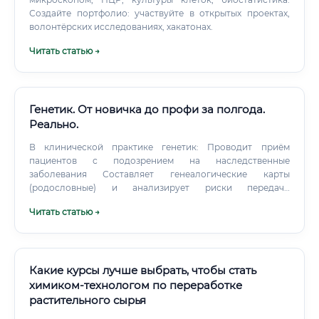
Создайте портфолио: участвуйте в открытых проектах,
волонтёрских исследованиях, хакатонах.
Читать статью →
Генетик. От новичка до профи за полгода.
Реально.
В клинической практике генетик: Проводит приём
пациентов с подозрением на наследственные
заболевания Составляет генеалогические карты
(родословные) и анализирует риски передачи
заболеваний Назначает и интерпретирует результаты
Читать статью →
генетических тестов Информирует пациентов о
результатах и рекомендует дальнейшую тактику ведения
Взаимодействует с другими специалистами —
педиатрами, онкологами, акушерами-гинекологами В
лабораторной практике генетик: Проводит ПЦР-
Какие курсы лучше выбрать, чтобы стать
диагностику, секвенирование ДНК, хромосомный анализ
химиком-технологом по переработке
(кариотипирование) Работает с современными
растительного сырья
приборами: секвенаторами нового поколения (NGS),