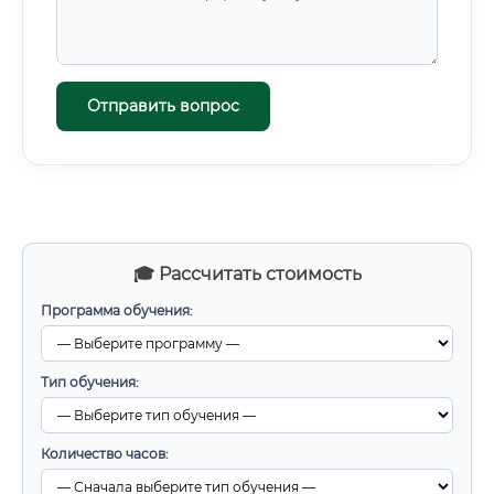
биотехнологического сектора в России и мире ✅
Развитие агробиотехнологий и пищевых технологий ✅
Государственные инвестиции в геномные проекты
Прогноз востребованности: Не исчезнет ли профессия
из-за ИИ 🤖 Это, пожалуй, самый актуальный вопрос.
Отправить вопрос
🎓 Рассчитать стоимость
Программа обучения:
Тип обучения:
Количество часов: