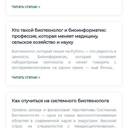
калибровку с помощью внешних приборов.
Читать статью →
Кто такой биотехнолог и биоинформатик:
профессия, которая меняет медицину,
сельское хозяйство и науку
Биотехнолог, который пишет на Python, — это редкость и
ценность. Биоинформатик, который понимает
лабораторные протоколы и может говорить с
экспериментаторами на одном языке, — ещё большая
редкость. Где учиться на биотехнолога и
Читать статью →
биоинформатика Путей несколько.
Как отучиться на системного биотехнолога
Уровень дохода и финансовые перспективы Системная
биотехнология — одна из самых высокооплачиваемых
областей в современной науке и индустрии. Высокий
спрос на специалистов с междисциплинарными