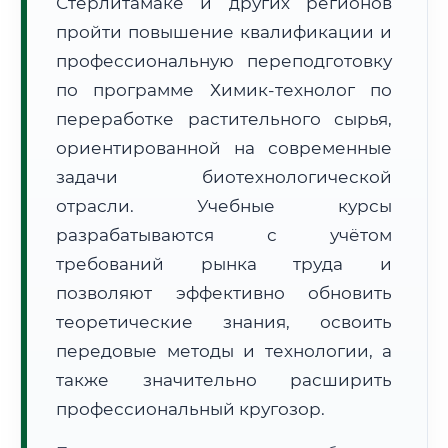
Стерлитамаке и других регионов
пройти повышение квалификации и
профессиональную переподготовку
по программе Химик-технолог по
переработке растительного сырья,
🚚
Расчет логистики оригиналов:
ориентированной на современные
• Маршрут транзита:
~1 745 км
• Экспресс-доставка СДЭК / Почтой:
2–3 рабочих дня
задачи биотехнологической
отрасли. Учебные курсы
📜 Документы и аккредитация
ФИС ФРДО
разрабатываются с учётом
требований рынка труда и
позволяют эффективно обновить
🔍
Нажмите на документ для увеличения и просмотра
теоретические знания, освоить
передовые методы и технологии, а
также значительно расширить
профессиональный кругозор.