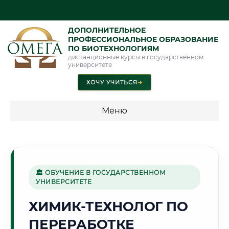
ДОПОЛНИТЕЛЬНОЕ
ПРОФЕССИОНАЛЬНОЕ ОБРАЗОВАНИЕ
ПО БИОТЕХНОЛОГИЯМ
дистанционные курсы в государственном
университете
ХОЧУ УЧИТЬСЯ
➜
Меню
💰 ПРОГРАММЫ И СТОИМОСТЬ
Стоимость по программам обучения "Биотехнологии"
🏛 ОБУЧЕНИЕ В ГОСУДАРСТВЕННОМ
УНИВЕРСИТЕТЕ
🏭
ХИМИК-ТЕХНОЛОГ ПО
ПЕРЕРАБОТКЕ
Г. СТЕРЛИТАМАК