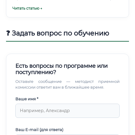
навыками и их дефицит на рынке труда формируют
Читать статью →
привлекательный уровень заработной платы. Таблица
уровня дохода в зависимости от опыта (для РФ, в рублях)
Доход начинающего специалиста: Выпускник вуза или
курсов с хорошим портфолио может претендовать на
❓ Задать вопрос по обучению
стартовую позицию с доходом в районе 80-100 тыс.
Есть вопросы по программе или
поступлению?
Оставьте сообщение — методист приемной
комиссии ответит вам в ближайшее время.
Ваше имя *
Ваш E-mail (для ответа)