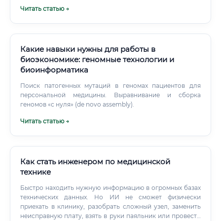
Исследователям по натуре — тем, кто спрашивает
Читать статью →
«почему» даже когда этого не требуют ✅ Терпеливым
людям, готовым к многолетним проектам без быстрого
результата ✅ Тем, кто умеет работать в команде —
нанобиотехнология всегда коллективная наука ⚠️ Людям
с сильным интересом к медицине или экологии —
Какие навыки нужны для работы в
прикладные направления дают смысл работе Есть и
биоэкономике: геномные технологии и
противопоказания. Если вы хотите видеть результаты
биоинформатика
своего труда немедленно — это не ваша область.
Поиск патогенных мутаций в геномах пациентов для
персональной медицины. Выравнивание и сборка
геномов «с нуля» (de novo assembly).
Читать статью →
Как стать инженером по медицинской
технике
Быстро находить нужную информацию в огромных базах
технических данных. Но ИИ не сможет физически
приехать в клинику, разобрать сложный узел, заменить
неисправную плату, взять в руки паяльник или провести