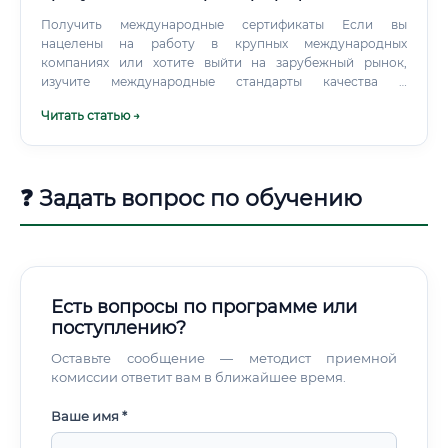
Получить международные сертификаты Если вы
нацелены на работу в крупных международных
компаниях или хотите выйти на зарубежный рынок,
изучите международные стандарты качества и
безопасности: HACCP (Hazard Analysis and Critical Control
Читать статью →
Points), ISO 22000, GMP (Good Manufacturing Practice).
Наличие соответствующих сертификатов значительно
повышает стоимость специалиста на рынке труда.
Развивать управленческие навыки Через 5–7 лет
❓ Задать вопрос по обучению
практической работы у вас появится возможность
перейти на руководящие должности.
Есть вопросы по программе или
поступлению?
Оставьте сообщение — методист приемной
комиссии ответит вам в ближайшее время.
Ваше имя *