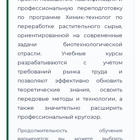
профессиональную переподготовку
по программе Химик-технолог по
переработке растительного сырья,
ориентированной на современные
задачи биотехнологической
🚚
Расчет логистики оригиналов:
• Маршрут транзита:
~2 199 км
отрасли. Учебные курсы
• Экспресс-доставка СДЭК / Почтой:
3–5 рабочих дней
разрабатываются с учётом
📜 Документы и аккредитация
ФИС ФРДО
требований рынка труда и
позволяют эффективно обновить
теоретические знания, освоить
🔍
Нажмите на документ для увеличения и просмотра
передовые методы и технологии, а
также значительно расширить
профессиональный кругозор.
Продолжительность обучения
варьируется: вы можете выбрать