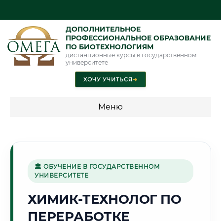
ДОПОЛНИТЕЛЬНОЕ
ПРОФЕССИОНАЛЬНОЕ ОБРАЗОВАНИЕ
ПО БИОТЕХНОЛОГИЯМ
дистанционные курсы в государственном
университете
ХОЧУ УЧИТЬСЯ
➜
Меню
💰 ПРОГРАММЫ И СТОИМОСТЬ
Стоимость по программам обучения "Биотехнологии"
🏛 ОБУЧЕНИЕ В ГОСУДАРСТВЕННОМ
УНИВЕРСИТЕТЕ
✈️
ХИМИК-ТЕХНОЛОГ ПО
ПЕРЕРАБОТКЕ
Г. УЛЬЯНОВСК