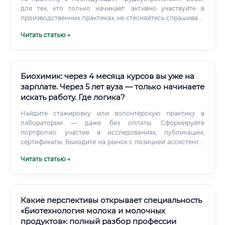
для тех, кто только начинает: активно участвуйте в
производственных практиках, не стесняйтесь спрашивать
у опытных коллег, осваивайте оборудование. Первый год
Читать статью →
— это инвестиция в себя, которая окупается уже через 1–2
года.
Биохимик: через 4 месяца курсов вы уже на
зарплате. Через 5 лет вуза — только начинаете
искать работу. Где логика?
Найдите стажировку или волонтёрскую практику в
лаборатории — даже без оплаты. Сформируйте
портфолио: участие в исследованиях, публикации,
сертификаты. Выходите на рынок с позицией ассистента/
лаборанта и активно прокачивайтесь.
Читать статью →
Какие перспективы открывает специальность
«Биотехнология молока и молочных
продуктов»: полный разбор профессии