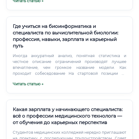
Читать статью →
удобрений и пестицидов. Специалистам потребуется
постоянно обновлять свои знания в области генетики, IT
и инженерии, чтобы оставаться на переднем крае науки и
технологий.
Где учиться на биоинформатика и
специалиста по вычислительной биологии:
профессия, навыки, зарплата и карьерный
путь
Иногда аккуратный анализ, понятная статистика и
честное описание ограничений производят лучшее
впечатление, чем громкое название модели. Как
проходит собеседование На стартовой позиции не
всегда ждут глубоких знаний всех инструментов. Могут
Читать статью →
спросить, как вы проверите качество данных, почему
нельзя сравнивать необработанные значения, что такое
контрольная выборка и как обнаружить переобучение.
Какая зарплата у начинающего специалиста:
всё о профессии медицинского технолога —
от обучения до карьерных перспектив
Студентов медицинских колледжей нередко приглашают
на практику с последующим трудоустройством. Совет