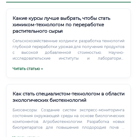
Какие курсы лучше выбрать, чтобы стать
химиком-технологом по переработке
растительного сырья
Сельскохозяйственные холдинги: разработка технологий
глубокой переработки урожая для получения продуктов
с высокой добавленной стоимостью. Научно-
исследовательские институты и лаборатории:
фундаментальные и прикладные исследования в области
Читать статью →
химии природных соединений.
Как стать специалистом-технологом в области
экологических биотехнологий
Биосенсоры: Создание систем экспресс-мониторинга
состояния окружающей среды на основе биологических
компонентов. Агробиотехнологии: Разработка новых
биопрепаратов для повышения плодородия почв и
защиты растений, что снизит использование химических