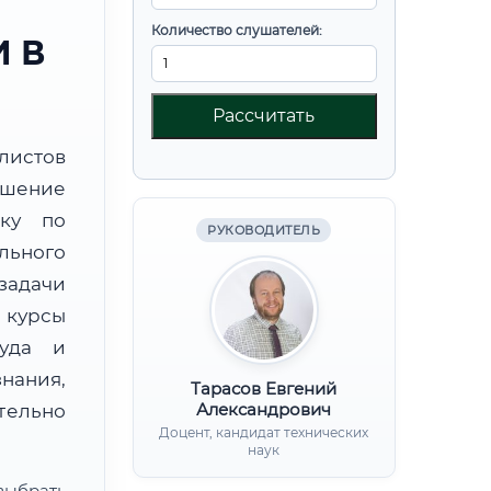
Количество слушателей:
 В
Рассчитать
листов
шение
вку по
РУКОВОДИТЕЛЬ
льного
адачи
курсы
руда и
нания,
Тарасов Евгений
Александрович
ительно
Доцент, кандидат технических
наук
ыбрать