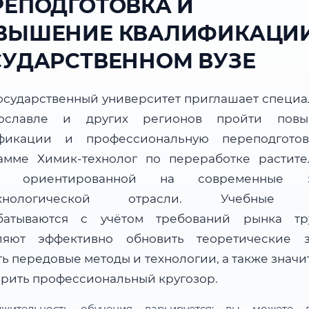
РЕПОДГОТОВКА И
ВЫШЕНИЕ КВАЛИФИКАЦИИ
СУДАРСТВЕННОМ ВУЗЕ
осударственный университет приглашает специа
ославле и других регионов пройти повы
фикации и профессиональную переподгото
амме Химик-технолог по переработке растите
я, ориентированной на современные з
ехнологической отрасли. Учебные 
батываются с учётом требований рынка т
ляют эффективно обновить теоретические з
ь передовые методы и технологии, а также знач
рить профессиональный кругозор.
лжительность обучения варьируется: вы можете в