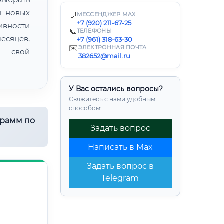
я новых
💬
МЕССЕНДЖЕР MAX
+7 (920) 211-67-25
ивности
📞
ТЕЛЕФОНЫ
есяцев,
+7 (961) 318-63-30
✉️
ЭЛЕКТРОННАЯ ПОЧТА
ь свой
382652@mail.ru
У Вас остались вопросы?
Свяжитесь с нами удобным
способом:
грамм по
Задать вопрос
Написать в Max
Задать вопрос в
Telegram