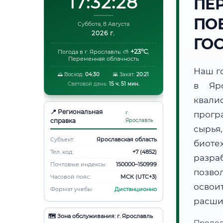
17:32:29
ПЕ
ПО
Суббота, 8 Августа
2026 г.
ГО
+23°C
Погода в г. Ярославль:
⛅
,
Переменная облачность
Наш г
🌅 Восход:
04:30
🌇 Закат:
20:21
Световой день:
15 ч. 51 мин.
в Яр
квали
📍 Региональная
г.
прогр
справка
Ярославль
сырь
Субъект:
Ярославская область
биот
Тел. код:
+7 (4852)
разра
Почтовые индексы:
150000–150999
позво
Часовой пояс:
МСК (UTC+3)
освоит
Формат учебы:
Дистанционно
расши
🗺️ Зона обслуживания: г. Ярославль
Продо