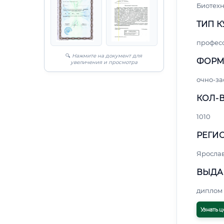
Биотех
ТИП К
профес
🔍
Нажмите на документ для
ФОРМ
увеличения и просмотра
очно-за
КОЛ-В
1010
РЕГИО
Яросла
ВЫДА
диплом 
Узнать ц