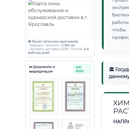
экспре
биотех
работы
чтобы
профес
🚚
Расчет логистики оригиналов:
• Маршрут транзита:
~2 624 км
• Экспресс-доставка СДЭК / Почтой:
4–6
рабочих дней
📜 Документы и
ФИС
🏛 Госу
аккредитация
ФРДО
данному
ХИМ
РАС
НАПР