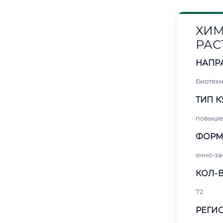
ХИМ
РАС
НАПР
Биотех
ТИП К
повыше
ФОРМ
очно-за
КОЛ-В
72
РЕГИО