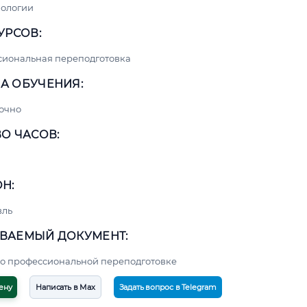
нологии
УРСОВ:
сиональная переподготовка
А ОБУЧЕНИЯ:
очно
О ЧАСОВ:
Н:
вль
ВАЕМЫЙ ДОКУМЕНТ:
о профессиональной переподготовке
ену
Написать в Max
Задать вопрос в Telegram