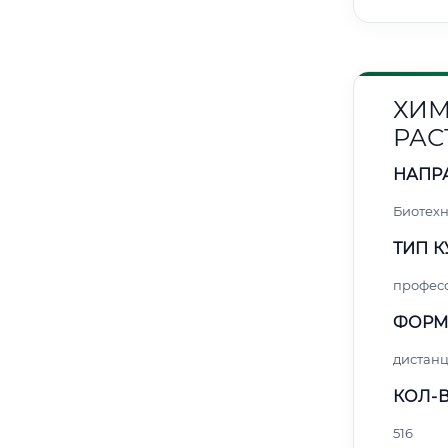
ХИМ
РАС
НАПР
Биотех
ТИП К
профес
ФОРМ
дистан
КОЛ-В
516