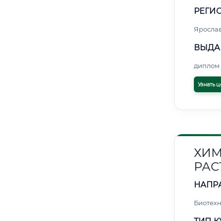
РЕГИО
Яросла
ВЫДА
диплом 
Узнать ц
ХИМ
РАС
НАПР
Биотех