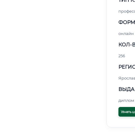
ТИП К
профес
ФОРМ
онлайн
КОЛ-В
256
РЕГИО
Яросла
ВЫДА
диплом 
Узнать ц