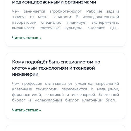
модифицированными организмами
Чем занимается агробиотехнолог Рабочие задачи
зависят от места занятости. В исследовательской
лаборатории специалист планирует эксперименты,
выращивает клеточные культуры, выделяет ДНК,
анализирует образцы и оформляет результаты. На
Читать статью →
производстве он может проверять качество семян,
отслеживать фитосанитарные риски и внедрять
биологические препараты.
Кому подойдёт быть специалистом по
клеточным технологиям и тканевой
инженерии
Чем профессия отличается от смежных направлений
Клеточные технологии пересекаются с медициной,
фармацевтикой, генетикой и инженерией. Клеточный
биолог и молекулярный биолог Клеточный биолог
изучает поведение клеток, их взаимодействие и развитие.
Читать статью →