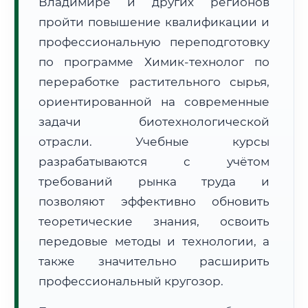
Владимире и других регионов
пройти повышение квалификации и
профессиональную переподготовку
по программе Химик-технолог по
переработке растительного сырья,
🚚
Расчет логистики оригиналов:
ориентированной на современные
• Маршрут транзита:
~2 633 км
• Экспресс-доставка СДЭК / Почтой:
4–6 рабочих дней
задачи биотехнологической
отрасли. Учебные курсы
📜 Документы и аккредитация
ФИС ФРДО
разрабатываются с учётом
требований рынка труда и
позволяют эффективно обновить
🔍
Нажмите на документ для увеличения и просмотра
теоретические знания, освоить
передовые методы и технологии, а
также значительно расширить
профессиональный кругозор.