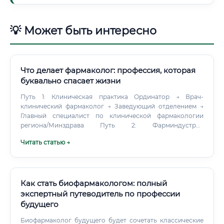
💡 Может быть интересно
Что делает фармаколог: профессия, которая
буквально спасает жизни
Путь 1: Клиническая практика Ординатор → Врач-
клинический фармаколог → Заведующий отделением →
Главный специалист по клинической фармакологии
региона/Минздрава Путь 2: Фарминдустрия
Медицинский советник → Старший медицинский
Читать статью →
советник → Менеджер по медицинским вопросам →
Директор медицинского департамента Путь 3:
Клинические исследования Координатор КИ → Монитор
КИ → Старший монитор → Менеджер проекта → Директор
по клиническим операциям Путь 4: Наука Аспирант →
Как стать биофармакологом: полный
Кандидат наук → Доцент/старший научный сотрудник →
экспертный путеводитель по профессии
Доктор наук → Профессор, руководитель лаборатории
будущего
Интересно то, что фармаколог легко переключается
между этими путями. Востребованность: актуально ли
Биофармаколог будущего будет сочетать классические