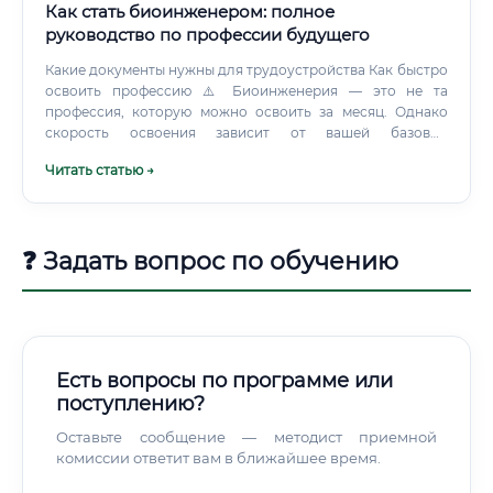
Как стать биоинженером: полное
руководство по профессии будущего
Какие документы нужны для трудоустройства Как быстро
освоить профессию ⚠️ Биоинженерия — это не та
профессия, которую можно освоить за месяц. Однако
скорость освоения зависит от вашей базовой
подготовки: С чего начать обучение ✅ Шаг 1 — Оцените
Читать статью →
свой текущий уровень знаний в биологии, химии и
математике ✅ Шаг 2 — Выберите специализацию
(биомедицина, биоинформатика, генная инженерия,
биоматериалы) ✅ Шаг 3 — Запишитесь на онлайн-курс по
❓ Задать вопрос по обучению
выбранному направлению ✅ Шаг 4 — Параллельно
изучайте английский язык — вся ключевая литература на
нём ✅ Шаг 5 — Найдите стажировку в лаборатории, НИИ
или биотехкомпании ✅ Шаг 6 — Начните вести
портфолио (проекты, эксперименты, публикации) ✅ Шаг
7 — Зарегистрируйтесь на платформах ResearchGate,
Есть вопросы по программе или
LinkedIn, откликайтесь на вакансии Какие курсы лучше
поступлению?
выбрать 💡 Совет эксперта: выбирайте курсы с реальной
лабораторной практикой или проектной работой —
Оставьте сообщение — методист приемной
теория без практики в биоинженерии не котируется.
комиссии ответит вам в ближайшее время.
Можно ли войти в профессию без опыта ✅ Да, но с
оговорками.