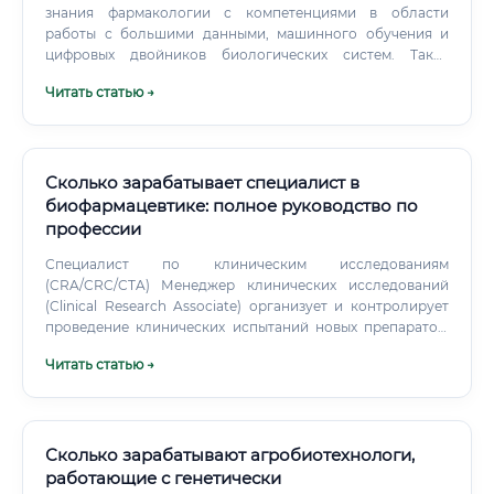
это сейчас ✅ Да, и аргументы убедительные.
знания фармакологии с компетенциями в области
работы с большими данными, машинного обучения и
цифровых двойников биологических систем. Таких
специалистов будет не хватать катастрофически, а их
Читать статью →
ценность на рынке только возрастёт.
Сколько зарабатывает специалист в
биофармацевтике: полное руководство по
профессии
Специалист по клиническим исследованиям
(CRA/CRC/CTA) Менеджер клинических исследований
(Clinical Research Associate) организует и контролирует
проведение клинических испытаний новых препаратов.
Это одна из наиболее востребованных и хорошо
Читать статью →
оплачиваемых смежных специальностей.
Сколько зарабатывают агробиотехнологи,
работающие с генетически