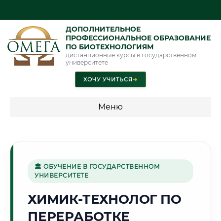
ДОПОЛНИТЕЛЬНОЕ
ПРОФЕССИОНАЛЬНОЕ ОБРАЗОВАНИЕ
ПО БИОТЕХНОЛОГИЯМ
дистанционные курсы в государственном
университете
ХОЧУ УЧИТЬСЯ
➜
Меню
💰 ПРОГРАММЫ И СТОИМОСТЬ
Стоимость по программам обучения "Биотехнологии"
🏛 ОБУЧЕНИЕ В ГОСУДАРСТВЕННОМ
УНИВЕРСИТЕТЕ
⛪
ХИМИК-ТЕХНОЛОГ ПО
ПЕРЕРАБОТКЕ
Г. ВЛАДИМИР