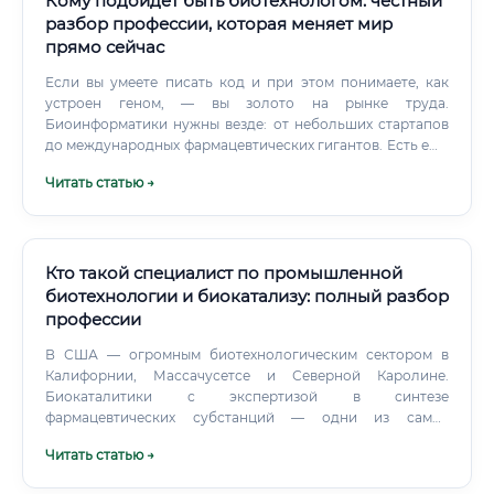
Кому подойдёт быть биотехнологом: честный
разбор профессии, которая меняет мир
прямо сейчас
Если вы умеете писать код и при этом понимаете, как
устроен геном, — вы золото на рынке труда.
Биоинформатики нужны везде: от небольших стартапов
до международных фармацевтических гигантов. Есть ещё
нейробиотехнология — работа на границе нейронауки и
Читать статью →
инженерии.
Кто такой специалист по промышленной
биотехнологии и биокатализу: полный разбор
профессии
В США — огромным биотехнологическим сектором в
Калифорнии, Массачусетсе и Северной Каролине.
Биокаталитики с экспертизой в синтезе
фармацевтических субстанций — одни из самых
высокооплачиваемых специалистов в отрасли.
Читать статью →