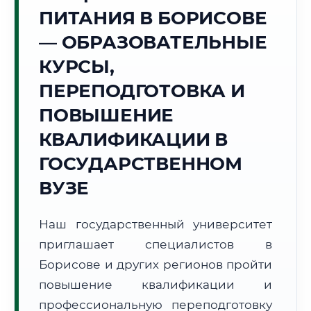
Точное местное время:
ПИТАНИЯ В БОРИСОВЕ
23:28:21
— ОБРАЗОВАТЕЛЬНЫЕ
Четверг, 6 Августа
КУРСЫ,
2026 г.
ПЕРЕПОДГОТОВКА И
+23°C
Погода в г. Борисов:
☀️
,
Ясно
ПОВЫШЕНИЕ
🌅 Восход:
05:27
🌇 Закат:
20:56
Световой день:
15 ч. 29 мин.
КВАЛИФИКАЦИИ В
ГОСУДАРСТВЕННОМ
📍 Региональная справка
г. Борисов
ВУЗЕ
Субъект:
Республика Беларусь
Тел. код:
+375 (177)
Наш государственный университет
Почтовые индексы:
222120–222130
приглашает специалистов в
Часовой пояс:
UTC+3
Формат учебы:
Борисове и других регионов пройти
Дистанционно
повышение квалификации и
🗺️ Зона обслуживания: г. Борисов
профессиональную переподготовку