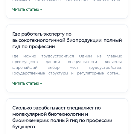
препаратов и клеточной инженерии. Именно в этом мире
Читать статью →
работает ветеринарный биотехнолог — специалист на
стыке биологии, медицины, генетики и современных
технологий.
Где работать эксперту по
высокотехнологичной биопродукции: полный
гид по профессии
Где можно трудоустроиться Одним из главных
преимуществ данной специальности является
широчайший выбор мест трудоустройства.
Государственные структуры и регуляторные органы:
Министерство здравоохранения РФ и его
Читать статью →
подведомственные организации Росздравнадзор
(Федеральная служба по надзору в сфере
здравоохранения) ФГБУ «НЦЭСМП» (Научный центр
экспертизы средств медицинского применения) — одно
из ключевых мест работы для данных специалистов
Сколько зарабатывает специалист по
Россельхознадзор — для тех, кто занимается
молекулярной биотехнологии и
биопродукцией для агропромышленного комплекса
биоинженерии: полный гид по профессии
Роспотребнадзор Государственные испытательные
будущего
лаборатории и центры стандартизации