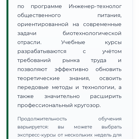
по программе Инженер-технолог
общественного питания,
ориентированной на современные
задачи биотехнологической
отрасли. Учебные курсы
🚚
Расчет логистики оригиналов:
• Маршрут транзита:
~3 414 км
разрабатываются с учётом
• Экспресс-доставка СДЭК / Почтой:
5–7 рабочих дней
требований рынка труда и
📜 Документы и аккредитация
позволяют эффективно обновить
ФИС ФРДО
теоретические знания, освоить
передовые методы и технологии, а
также значительно расширить
🔍
Нажмите на документ для увеличения и просмотра
профессиональный кругозор.
Продолжительность обучения
варьируется: вы можете выбрать
экспресс-курсы от нескольких недель для