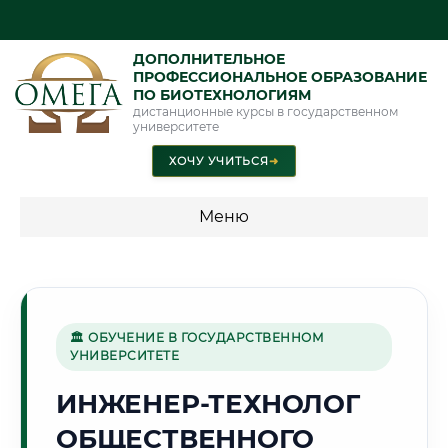
ДОПОЛНИТЕЛЬНОЕ
ПРОФЕССИОНАЛЬНОЕ ОБРАЗОВАНИЕ
ПО БИОТЕХНОЛОГИЯМ
дистанционные курсы в государственном
университете
ХОЧУ УЧИТЬСЯ
➜
Меню
💰 ПРОГРАММЫ И СТОИМОСТЬ
Стоимость по программам обучения "Биотехнологии"
🏛 ОБУЧЕНИЕ В ГОСУДАРСТВЕННОМ
УНИВЕРСИТЕТЕ
🌊
ИНЖЕНЕР-ТЕХНОЛОГ
ОБЩЕСТВЕННОГО
Г. БОРИСОВ