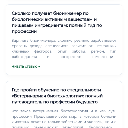
Сколько получает биоинженер по
биологически активным веществам и
пищевым ингредиентам: полный гид по
профессии
Зарплата биоинженера: сколько реально зарабатывают
Уровень дохода специалиста зависит от нескольких
ключевых факторов: опыт работы, регион, тип
работодателя и конкретные компетенции.
Дополнительные источники дохода: Многие
Читать статью →
специалисты совмещают основную работу с
консультированием небольших производителей БАД
или стартапов.
Где пройти обучение по специальности
«Ветеринарная биотехнология»: полный
путеводитель по профессии будущего
Что такое ветеринарная биотехнология и в чём суть
профессии Представьте себе мир, в котором болезни
животных лечат не только таблетками и уколами, но и с
помощью генетических технологий, биологических