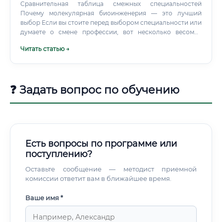
Фармацевтические и биотехнологические компании:
Сравнительная таблица смежных специальностей
Крупные российские фармпроизводители: «Биокад»,
Почему молекулярная биоинженерия — это лучший
«Генериум», «Нанолек», «Герофарм», «Петровакс»
выбор Если вы стоите перед выбором специальности или
Международные компании с представительствами в
думаете о смене профессии, вот несколько весомых
России: Roche, Novartis, AstraZeneca, Pfizer Стартапы в
аргументов в пользу молекулярной биотехнологии и
Читать статью →
области биотехнологий и персонализированной
биоинженерии. Это профессия будущего, уже
медицины Научно-исследовательские институты и
востребованная сегодня По прогнозам аналитического
университеты: НИИ эпидемиологии и микробиологии
агентства Grand View Research, мировой рынок
им.
биотехнологий к 2030 году превысит 3,5 триллиона
❓ Задать вопрос по обучению
долларов. Это означает, что потребность в специалистах
будет только расти.
Есть вопросы по программе или
поступлению?
Оставьте сообщение — методист приемной
комиссии ответит вам в ближайшее время.
Ваше имя *