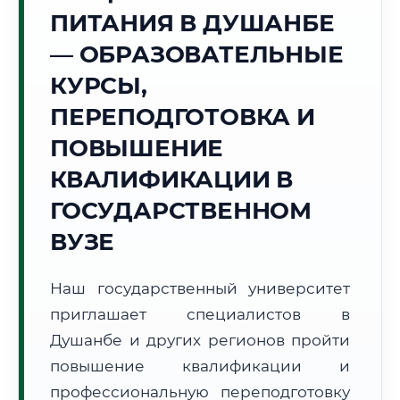
Точное местное время:
ПИТАНИЯ В ДУШАНБЕ
12:05:56
— ОБРАЗОВАТЕЛЬНЫЕ
Четверг, 6 Августа
КУРСЫ,
2026 г.
ПЕРЕПОДГОТОВКА И
+25°C
Погода в г. Душанбе:
☀️
,
Ясно
ПОВЫШЕНИЕ
🌅 Восход:
05:31
🌇 Закат:
19:30
Световой день:
13 ч. 59 мин.
КВАЛИФИКАЦИИ В
ГОСУДАРСТВЕННОМ
📍 Региональная справка
г. Душанбе
ВУЗЕ
Субъект:
Республика Таджикистан
Тел. код:
+992 (37)
Наш государственный университет
Почтовые индексы:
734000–734065
приглашает специалистов в
Часовой пояс:
UTC+5
Формат учебы:
Душанбе и других регионов пройти
Дистанционно
повышение квалификации и
🗺️ Зона обслуживания: г. Душанбе
профессиональную переподготовку