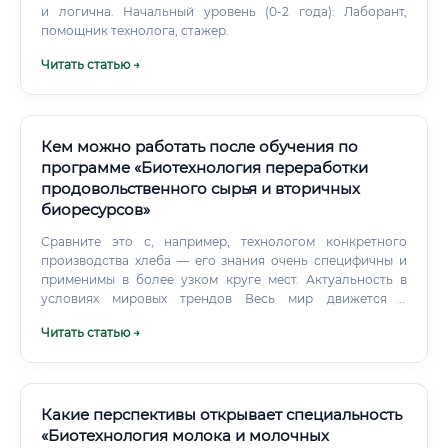
работать в фарме ✅ Курсы по статистическому дизайну
и логична. Начальный уровень (0-2 года): Лаборант,
экспериментов (DOE) ✅ Практические школы и
помощник технолога, стажер.
воркшопы от производителей оборудования (Eppendorf,
Читать статью →
Sartorius проводят обучение по работе с биореакторами)
✅ Стажировки в европейских биотехнологических
компаниях — ERASMUS+ и другие программы Отдельно
стоит сказать про PhD.
Кем можно работать после обучения по
программе «Биотехнология переработки
продовольственного сырья и вторичных
биоресурсов»
Сравните это с, например, технологом конкретного
производства хлеба — его знания очень специфичны и
применимы в более узком круге мест. Актуальность в
условиях мировых трендов Весь мир движется к
«экономике замкнутого цикла» (Circular Economy) —
Читать статью →
модели, при которой отходы одного производства
становятся сырьём для другого. Биотехнолог
переработки — это ключевая фигура в этой системе.
Какие перспективы открывает специальность
«Биотехнология молока и молочных