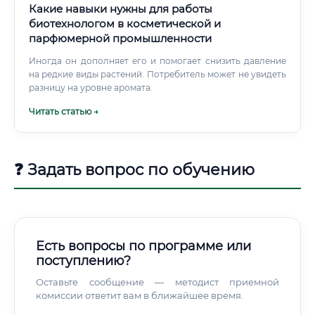
кандидатами и докторами наук. Бизнес-направление:
Какие навыки нужны для работы
некоторые опытные специалисты открывают
биотехнологом в косметической и
собственные лаборатории или консультируют
парфюмерной промышленности
медицинские учреждения.
Иногда он дополняет его и помогает снизить давление
на редкие виды растений. Потребитель может не увидеть
разницу на уровне аромата.
Читать статью →
❓ Задать вопрос по обучению
Есть вопросы по программе или
поступлению?
Оставьте сообщение — методист приемной
комиссии ответит вам в ближайшее время.