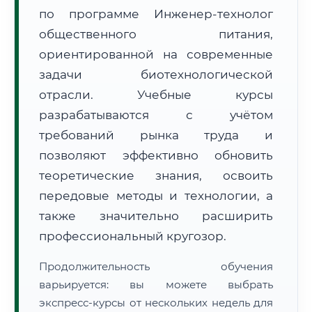
по программе Инженер-технолог
общественного питания,
ориентированной на современные
задачи биотехнологической
отрасли. Учебные курсы
🚚
Расчет логистики оригиналов:
• Маршрут транзита:
~2 119 км
разрабатываются с учётом
• Экспресс-доставка СДЭК / Почтой:
3–5 рабочих дней
требований рынка труда и
📜 Документы и аккредитация
позволяют эффективно обновить
ФИС ФРДО
теоретические знания, освоить
передовые методы и технологии, а
также значительно расширить
🔍
Нажмите на документ для увеличения и просмотра
профессиональный кругозор.
Продолжительность обучения
варьируется: вы можете выбрать
экспресс-курсы от нескольких недель для