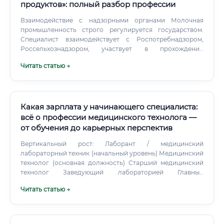
продуктов»: полный разбор профессии
Взаимодействие с надзорными органами Молочная
промышленность строго регулируется государством.
Специалист взаимодействует с Роспотребнадзором,
Россельхознадзором, участвует в прохождении
проверок, готовит документы для сертификации
Читать статью →
продукции.
Какая зарплата у начинающего специалиста:
всё о профессии медицинского технолога —
от обучения до карьерных перспектив
Вертикальный рост: Лаборант / медицинский
лабораторный техник (начальный уровень) Медицинский
технолог (основная должность) Старший медицинский
технолог Заведующий лабораторией Главный
специалист по лабораторной диагностике (в крупных
Читать статью →
учреждениях) Медицинский директор лаборатории (в
частных сетях) Научная карьера: многие специалисты
совмещают работу в лаборатории с научной
деятельностью, пишут диссертации, становятся