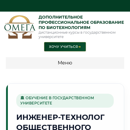
ДОПОЛНИТЕЛЬНОЕ
ПРОФЕССИОНАЛЬНОЕ ОБРАЗОВАНИЕ
ПО БИОТЕХНОЛОГИЯМ
дистанционные курсы в государственном
университете
ХОЧУ УЧИТЬСЯ
➜
Меню
💰 ПРОГРАММЫ И СТОИМОСТЬ
Стоимость по программам обучения "Биотехнологии"
🏛 ОБУЧЕНИЕ В ГОСУДАРСТВЕННОМ
УНИВЕРСИТЕТЕ
🏔️
ИНЖЕНЕР-ТЕХНОЛОГ
ОБЩЕСТВЕННОГО
Г. ДУШАНБЕ