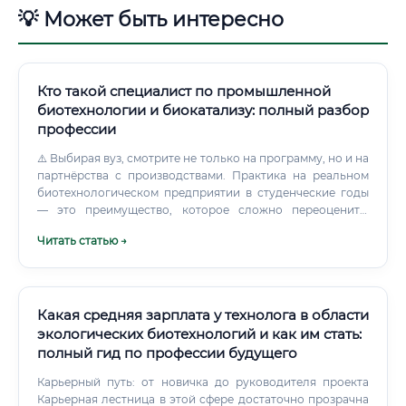
💡 Может быть интересно
Кто такой специалист по промышленной
биотехнологии и биокатализу: полный разбор
профессии
⚠️ Выбирая вуз, смотрите не только на программу, но и на
партнёрства с производствами. Практика на реальном
биотехнологическом предприятии в студенческие годы
— это преимущество, которое сложно переоценить.
Международное образование: Если есть возможность
Читать статью →
учиться за рубежом, стоит рассмотреть: 🌍 ETH Zurich —
одна из лучших программ в мире по биопроцессной
инженерии 🌍 Delft University of Technology —
Нидерланды, исторически сильная школа
промышленной биотехнологии 🌍 MIT и UC Berkeley —
Какая средняя зарплата у технолога в области
США, лидеры по синтетической биологии и
экологических биотехнологий и как им стать:
биоинженерии 🌍 University of Manchester —
полный гид по профессии будущего
Великобритания, сильный центр промышленной
биотехнологии **Допол и Johns Hopkins) ✅
Карьерный путь: от новичка до руководителя проекта
Сертификация по GMP — особенно если планируете
Карьерная лестница в этой сфере достаточно прозрачна