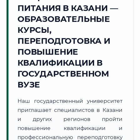
Точное местное время:
ПИТАНИЯ В КАЗАНИ —
08:32:28
ОБРАЗОВАТЕЛЬНЫЕ
Суббота, 8 Августа
КУРСЫ,
2026 г.
ПЕРЕПОДГОТОВКА И
+24°C
Погода в г. Казань:
☁️
,
Пасмурно
ПОВЫШЕНИЕ
🌅 Восход:
04:01
🌇 Закат:
19:36
Световой день:
15 ч. 35 мин.
КВАЛИФИКАЦИИ В
ГОСУДАРСТВЕННОМ
📍 Региональная справка
г. Казань
ВУЗЕ
Субъект:
Республика Татарстан
Тел. код:
+7 (843)
Наш государственный университет
Почтовые индексы:
420000–420999
приглашает специалистов в Казани
Часовой пояс:
МСК (UTC+3)
Формат учебы:
и других регионов пройти
Дистанционно
повышение квалификации и
🗺️ Зона обслуживания: г. Казань
профессиональную переподготовку