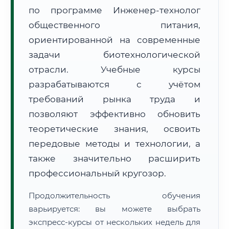
по программе Инженер-технолог
общественного питания,
ориентированной на современные
задачи биотехнологической
отрасли. Учебные курсы
🚚
Расчет логистики оригиналов:
• Маршрут транзита:
~2 115 км
разрабатываются с учётом
• Экспресс-доставка СДЭК / Почтой:
3–5 рабочих дней
требований рынка труда и
📜 Документы и аккредитация
позволяют эффективно обновить
ФИС ФРДО
теоретические знания, освоить
передовые методы и технологии, а
также значительно расширить
🔍
Нажмите на документ для увеличения и просмотра
профессиональный кругозор.
Продолжительность обучения
варьируется: вы можете выбрать
экспресс-курсы от нескольких недель для