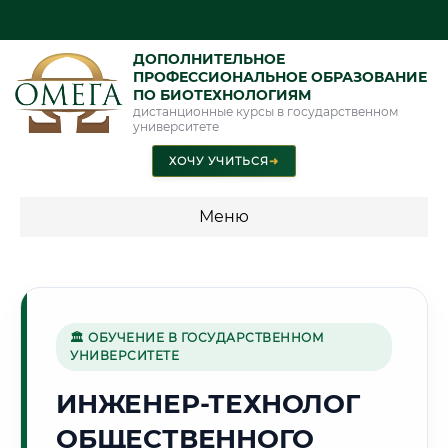
ДОПОЛНИТЕЛЬНОЕ
ПРОФЕССИОНАЛЬНОЕ ОБРАЗОВАНИЕ
ПО БИОТЕХНОЛОГИЯМ
дистанционные курсы в государственном
университете
ХОЧУ УЧИТЬСЯ
➜
Меню
💰 ПРОГРАММЫ И СТОИМОСТЬ
Стоимость по программам обучения "Биотехнологии"
🏛 ОБУЧЕНИЕ В ГОСУДАРСТВЕННОМ
УНИВЕРСИТЕТЕ
🕍
ИНЖЕНЕР-ТЕХНОЛОГ
ОБЩЕСТВЕННОГО
Г. КАЗАНЬ