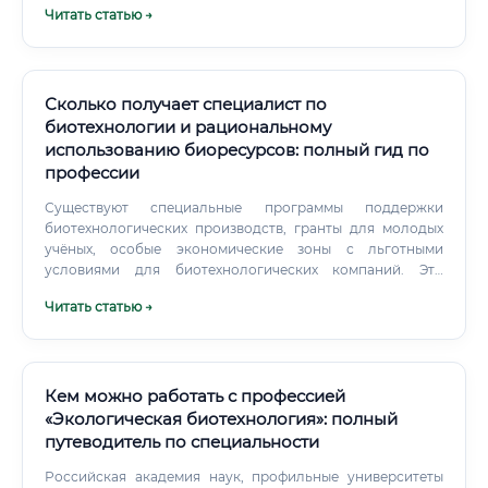
Читать статью →
методичность ✅ Критическое мышление ✅ Умение
работать в команде ✅ Стрессоустойчивость ✅
Коммуникабельность ✅ Любознательность и постоянная
тяга к обучению ✅ Организованность и внимание к
деталям График работы и условия труда ⚠️ Условия
Сколько получает специалист по
работы биолога-исследователя существенно зависят от
биотехнологии и рациональному
места трудоустройства.
использованию биоресурсов: полный гид по
профессии
Существуют специальные программы поддержки
биотехнологических производств, гранты для молодых
учёных, особые экономические зоны с льготными
условиями для биотехнологических компаний. Это
означает дополнительные возможности для карьерного
Читать статью →
и профессионального роста.
Кем можно работать с профессией
«Экологическая биотехнология»: полный
путеводитель по специальности
Российская академия наук, профильные университеты