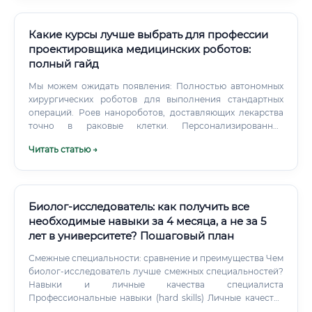
живых систем (клеток, бактерий, дрожжей). К ним
относятся моноклональные антитела для лечения рака и
аутоиммунных заболеваний, терапевтические белки,
Какие курсы лучше выбрать для профессии
вакцины (включая мРНК-вакцины) и препараты для
проектировщика медицинских роботов:
генной терапии.
полный гайд
Мы можем ожидать появления: Полностью автономных
хирургических роботов для выполнения стандартных
операций. Роев нанороботов, доставляющих лекарства
точно в раковые клетки. Персонализированных
экзоскелетов и протезов, напечатанных на 3D-принтере и
Читать статью →
идеально адаптированных под конкретного человека.
Биолог-исследователь: как получить все
необходимые навыки за 4 месяца, а не за 5
лет в университете? Пошаговый план
Смежные специальности: сравнение и преимущества Чем
биолог-исследователь лучше смежных специальностей?
Навыки и личные качества специалиста
Профессиональные навыки (hard skills) Личные качества
(soft skills) ✅ Аналитическое мышление ✅ Терпение и