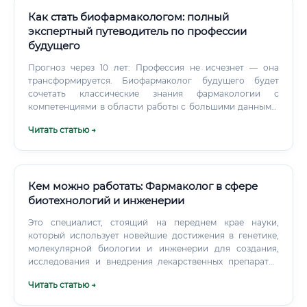
Как стать биофармакологом: полный
экспертный путеводитель по профессии
будущего
Прогноз через 10 лет: Профессия не исчезнет — она
трансформируется. Биофармаколог будущего будет
сочетать классические знания фармакологии с
компетенциями в области работы с большими данными,
машинного обучения и цифровых двойников
Читать статью →
биологических систем. Таких специалистов будет не
хватать катастрофически, а их ценность на рынке только
возрастёт.
Кем можно работать: Фармаколог в сфере
биотехнологий и инженерии
Это специалист, стоящий на переднем крае науки,
который использует новейшие достижения в генетике,
молекулярной биологии и инженерии для создания,
исследования и внедрения лекарственных препаратов
нового поколения. Фармаколог-биотехнолог работает с
Читать статью →
так называемыми "биологическими препаратами" –
сложными молекулами, произведенными с помощью