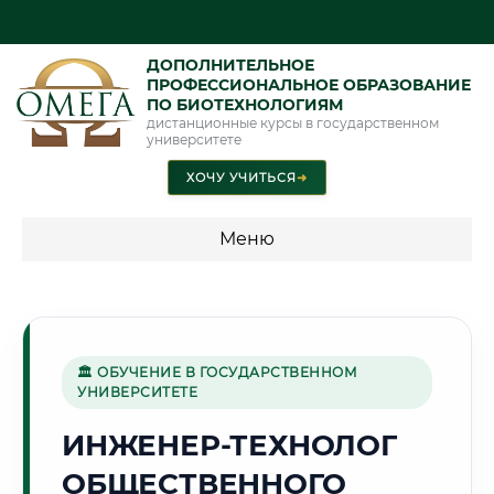
ДОПОЛНИТЕЛЬНОЕ
ПРОФЕССИОНАЛЬНОЕ ОБРАЗОВАНИЕ
ПО БИОТЕХНОЛОГИЯМ
дистанционные курсы в государственном
университете
ХОЧУ УЧИТЬСЯ
➜
Меню
💰 ПРОГРАММЫ И СТОИМОСТЬ
Стоимость по программам обучения "Биотехнологии"
🏛 ОБУЧЕНИЕ В ГОСУДАРСТВЕННОМ
УНИВЕРСИТЕТЕ
🌻
ИНЖЕНЕР-ТЕХНОЛОГ
ОБЩЕСТВЕННОГО
Г. КРАСНОДАР