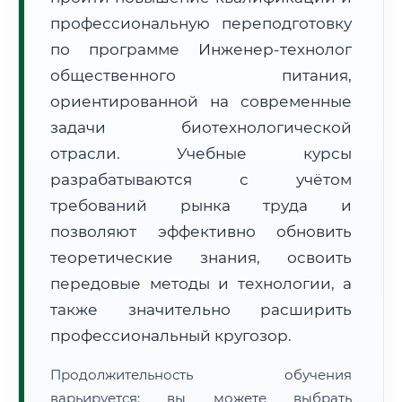
профессиональную переподготовку
по программе Инженер-технолог
общественного питания,
ориентированной на современные
задачи биотехнологической
🚚
Расчет логистики оригиналов:
• Маршрут транзита:
~3 266 км
отрасли. Учебные курсы
• Экспресс-доставка СДЭК / Почтой:
5–7 рабочих дней
разрабатываются с учётом
📜 Документы и аккредитация
ФИС ФРДО
требований рынка труда и
позволяют эффективно обновить
теоретические знания, освоить
🔍
Нажмите на документ для увеличения и просмотра
передовые методы и технологии, а
также значительно расширить
профессиональный кругозор.
Продолжительность обучения
варьируется: вы можете выбрать