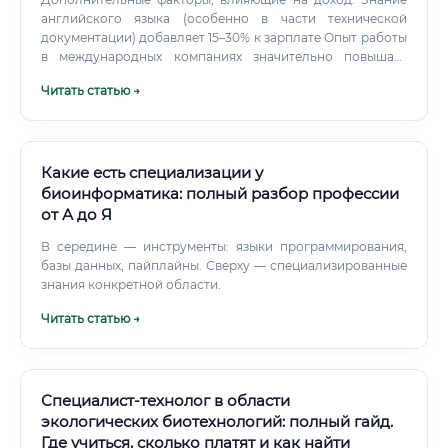
английского языка (особенно в части технической
документации) добавляет 15–30% к зарплате Опыт работы
в международных компаниях значительно повышает
рыночную стоимость специалиста Наличие учёной
Читать статью →
степени (кандидат или доктор наук) открывает путь к
более высоким позициям в академической и
корпоративной науке Навыки работы с GMP-
документацией и регуляторными вопросами особенно
ценятся и хорошо оплачиваются Как начать карьеру в
Какие есть специализации у
биотехнологии Многих пугает вопрос: «С чего начать?»
биоинформатика: полный разбор профессии
Особенно тех, кто ещё учится или только окончил
от А до Я
университет. На самом деле путь в профессию вполне
структурирован, если знать, куда смотреть.
В середине — инструменты: языки программирования,
базы данных, пайплайны. Сверху — специализированные
знания конкретной области.
Читать статью →
Специалист-технолог в области
экологических биотехнологий: полный гайд.
Где учиться, сколько платят и как найти