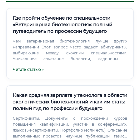
Где пройти обучение по специальности
«Ветеринарная биотехнология»: полный
путеводитель по профессии будущего
Чем ветеринарная биотехнология лучше других
направлений Этот вопрос часто задают абитуриенты,
выбирающие между схожими специальностями.
Уникальное сочетание биологии, медицины и
технологий Ветеринарная биотехнология — одна из
Читать статью →
немногих специальностей, где человек одновременно
разбирается в живых системах (животных и
микроорганизмах), молекулярных механизмах жизни и
современных технологических процессах.
Какая средняя зарплата у технолога в области
экологических биотехнологий и как им стать:
полный гид по профессии будущего
Сертификаты: Документы о прохождении курсов
повышения квалификации, участии в конференциях,
языковые сертификаты. Портфолио (если есть): Описание
выполненных проектов, научные публикации, тезисы