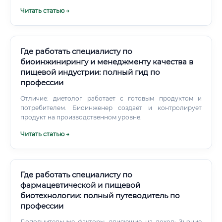
докладов. Это производит очень сильное впечатление на
Читать статью →
работодателя.
Где работать специалисту по
биоинжинирингу и менеджменту качества в
пищевой индустрии: полный гид по
профессии
Отличие: диетолог работает с готовым продуктом и
потребителем. Биоинженер создаёт и контролирует
продукт на производственном уровне.
Читать статью →
Где работать специалисту по
фармацевтической и пищевой
биотехнологии: полный путеводитель по
профессии
Дополнительные факторы, влияющие на доход: Знание