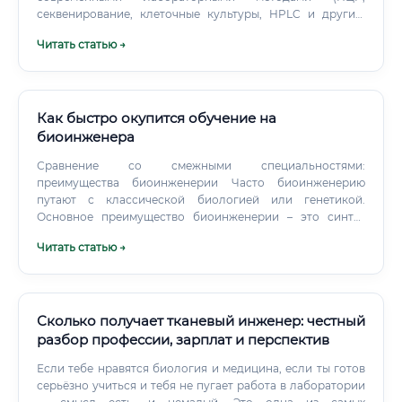
секвенирование, клеточные культуры, HPLC и другие)
Знание английского языка — обязательно, большинство
Читать статью →
научной литературы на английском Умение работать с
научными базами данных (PubMed, Scopus, Web of
Science) Навыки статистического анализа и работы с
программами (GraphPad Prism, R, Python для
биоинформатики) Знание стандартов GMP/GLP (для
Как быстро окупится обучение на
фармацевтики) Шаг 4: Участвовать в конференциях и
биоинженера
профессиональных сообществах Посещение научных
Сравнение со смежными специальностями:
конференций, участие в конкурсах молодых учёных,
преимущества биоинженерии Часто биоинженерию
публикации научных статей — всё это повышает
путают с классической биологией или генетикой.
профессиональный статус и помогает познакомиться с
Основное преимущество биоинженерии – это синтез
будущими работодателями и коллегами. Шаг 5:
знаний. Специалист владеет не только биологической
Рассмотреть аспирантуру Если вас привлекает
Читать статью →
теорией, но и инженерным подходом к решению задач,
академическая наука или высшие руководящие позиции
что делает его универсальным и крайне ценным для
в R&D, аспирантура — отличный вариант. Степень
инновационных компаний.
кандидата наук открывает двери в серьёзные научные
институты и значительно повышает зарплатные
Сколько получает тканевый инженер: честный
ожидания.
разбор профессии, зарплат и перспектив
Если тебе нравятся биология и медицина, если ты готов
серьёзно учиться и тебя не пугает работа в лаборатории