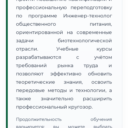
профессиональную переподготовку
по программе Инженер-технолог
общественного питания,
ориентированной на современные
задачи биотехнологической
🚚
Расчет логистики оригиналов:
• Маршрут транзита:
~2 826 км
отрасли. Учебные курсы
• Экспресс-доставка СДЭК / Почтой:
4–6 рабочих дней
разрабатываются с учётом
📜 Документы и аккредитация
ФИС ФРДО
требований рынка труда и
позволяют эффективно обновить
теоретические знания, освоить
🔍
Нажмите на документ для увеличения и просмотра
передовые методы и технологии, а
также значительно расширить
профессиональный кругозор.
Продолжительность обучения
варьируется: вы можете выбрать