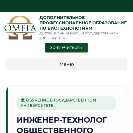
ДОПОЛНИТЕЛЬНОЕ
ПРОФЕССИОНАЛЬНОЕ ОБРАЗОВАНИЕ
ПО БИОТЕХНОЛОГИЯМ
дистанционные курсы в государственном
университете
ХОЧУ УЧИТЬСЯ
➜
Меню
💰 ПРОГРАММЫ И СТОИМОСТЬ
Стоимость по программам обучения "Биотехнологии"
🏛 ОБУЧЕНИЕ В ГОСУДАРСТВЕННОМ
УНИВЕРСИТЕТЕ
🏢
ИНЖЕНЕР-ТЕХНОЛОГ
ОБЩЕСТВЕННОГО
Г. КРАСНОГОРСК