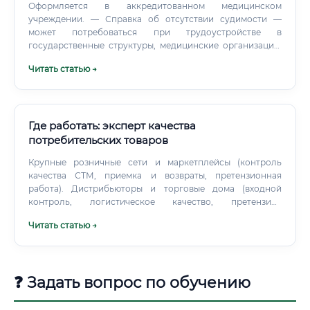
Оформляется в аккредитованном медицинском
учреждении. — Справка об отсутствии судимости —
может потребоваться при трудоустройстве в
государственные структуры, медицинские организации,
а также в компании, работающие с наркотическими и
Читать статью →
психотропными веществами (что актуально для части
фармацевтических производств). — Допуск к работе с
государственной тайной — если место работы связано с
оборонной промышленностью или государственными
секретными разработками.
Где работать: эксперт качества
потребительских товаров
Крупные розничные сети и маркетплейсы (контроль
качества СТМ, приемка и возвраты, претензионная
работа). Дистрибьюторы и торговые дома (входной
контроль, логистическое качество, претензии).
Испытательные лаборатории и центры сертификации
Читать статью →
(испытания, инспекционный контроль).
❓ Задать вопрос по обучению