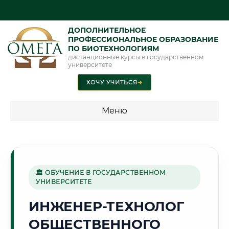
ДОПОЛНИТЕЛЬНОЕ
ПРОФЕССИОНАЛЬНОЕ ОБРАЗОВАНИЕ
ПО БИОТЕХНОЛОГИЯМ
дистанционные курсы в государственном
университете
ХОЧУ УЧИТЬСЯ
➜
Меню
💰 ПРОГРАММЫ И СТОИМОСТЬ
Стоимость по программам обучения "Биотехнологии"
🏛 ОБУЧЕНИЕ В ГОСУДАРСТВЕННОМ
УНИВЕРСИТЕТЕ
🌲
ИНЖЕНЕР-ТЕХНОЛОГ
ОБЩЕСТВЕННОГО
Г. СЫКТЫВКАР