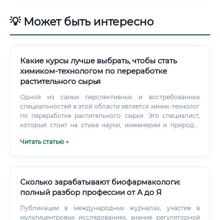
💡 Может быть интересно
Какие курсы лучше выбрать, чтобы стать
химиком-технологом по переработке
растительного сырья
Одной из самых перспективных и востребованных
специальностей в этой области является химик-технолог
по переработке растительного сырья. Это специалист,
который стоит на стыке науки, инженерии и природы,
превращая дары полей, лесов и морей в ценные
Читать статью →
продукты для человека.
Сколько зарабатывают биофармакологи:
полный разбор профессии от А до Я
Публикации в международных журналах, участие в
мультицентровых исследованиях, знание регуляторной