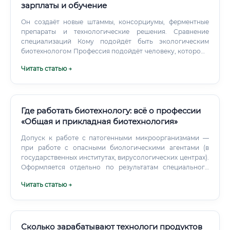
зарплаты и обучение
Он создаёт новые штаммы, консорциумы, ферментные
препараты и технологические решения. Сравнение
специализаций Кому подойдёт быть экологическим
биотехнологом Профессия подойдёт человеку, которому
интересно разбираться в причинах экологических
Читать статью →
проблем, а не только обсуждать их последствия. Здесь
мало общего с романтическим образом исследователя,
который работает среди лесов и рек.
Где работать биотехнологу: всё о профессии
«Общая и прикладная биотехнология»
Допуск к работе с патогенными микроорганизмами —
при работе с опасными биологическими агентами (в
государственных институтах, вирусологических центрах).
Оформляется отдельно по результатам специального
обучения. Сертификаты о прохождении курсов по
Читать статью →
безопасности — многие работодатели требуют
документы о прохождении инструктажей по
биологической безопасности, обращению с
химическими веществами.
Сколько зарабатывают технологи продуктов