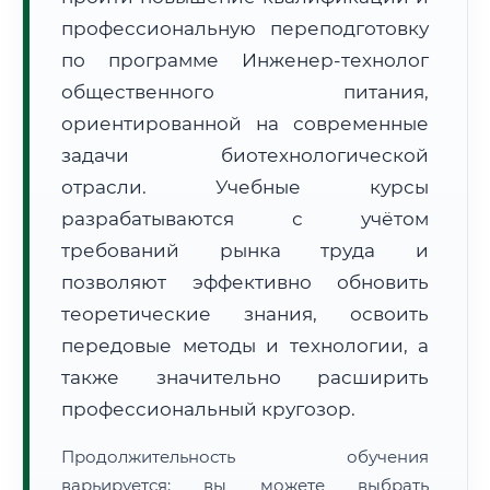
профессиональную переподготовку
по программе Инженер-технолог
общественного питания,
ориентированной на современные
задачи биотехнологической
🚚
Расчет логистики оригиналов:
• Маршрут транзита:
~1 988 км
отрасли. Учебные курсы
• Экспресс-доставка СДЭК / Почтой:
3–5 рабочих дней
разрабатываются с учётом
📜 Документы и аккредитация
ФИС ФРДО
требований рынка труда и
позволяют эффективно обновить
теоретические знания, освоить
🔍
Нажмите на документ для увеличения и просмотра
передовые методы и технологии, а
также значительно расширить
профессиональный кругозор.
Продолжительность обучения
варьируется: вы можете выбрать