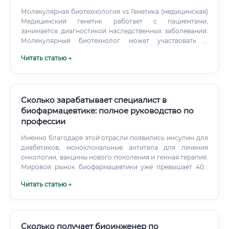
Молекулярная биотехнология vs Генетика (медицинская)
Медицинский генетик работает с пациентами,
занимается диагностикой наследственных заболеваний.
Молекулярный биотехнолог может участвовать в
разработке методов лечения этих заболеваний — генных
Читать статью →
терапий, методов редактирования генома.
Сколько зарабатывает специалист в
биофармацевтике: полное руководство по
профессии
Именно благодаря этой отрасли появились инсулин для
диабетиков, моноклональные антитела для лечения
онкологии, вакцины нового поколения и генная терапия.
Мировой рынок биофармацевтики уже превышает 400
миллиардов долларов и продолжает расти в среднем на
Читать статью →
8–12% в год. В России этот рынок также активно
развивается: государственные программы поддержки
фармацевтической промышленности, строительство
новых заводов и открытие исследовательских центров
создают огромный спрос на квалифицированных
Сколько получает биоинженер по