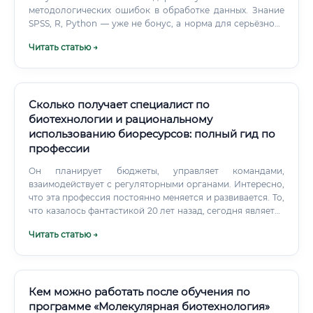
методологических ошибок в обработке данных. Знание
SPSS, R, Python — уже не бонус, а норма для серьёзного
исследователя. 🔬 Владение лабораторными методами
Читать статью →
(ПЦР, электрофорез, иммуноблоттинг, проточная
цитометрия и др.) 📈 Статистический анализ данных 💻
Базовое программирование (R, Python — особенно для
биоинформатики) 📚 Работа с научными базами данных и
литературой ✍️ Написание научных текстов на
Сколько получает специалист по
английском языке 🗣️ Публичные выступления на
биотехнологии и рациональному
конференциях 🤝 Управление проектами и координация с
использованию биоресурсов: полный гид по
коллегами 💰 Написание грантовых заявок Английский
профессии
язык — это не "желательно".
Он планирует бюджеты, управляет командами,
взаимодействует с регуляторными органами. Интересно,
что эта профессия постоянно меняется и развивается. То,
что казалось фантастикой 20 лет назад, сегодня является
рутиной в лаборатории.
Читать статью →
Кем можно работать после обучения по
программе «Молекулярная биотехнология»