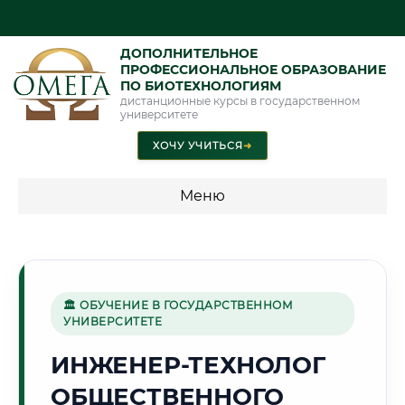
ДОПОЛНИТЕЛЬНОЕ
ПРОФЕССИОНАЛЬНОЕ ОБРАЗОВАНИЕ
ПО БИОТЕХНОЛОГИЯМ
дистанционные курсы в государственном
университете
ХОЧУ УЧИТЬСЯ
➜
Меню
💰 ПРОГРАММЫ И СТОИМОСТЬ
Стоимость по программам обучения "Биотехнологии"
🏛 ОБУЧЕНИЕ В ГОСУДАРСТВЕННОМ
УНИВЕРСИТЕТЕ
🏔️
ИНЖЕНЕР-ТЕХНОЛОГ
ОБЩЕСТВЕННОГО
Г. УЛАН-УДЭ