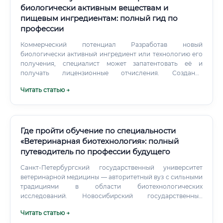
специалистов.
биологически активным веществам и
пищевым ингредиентам: полный гид по
профессии
Коммерческий потенциал Разработав новый
биологически активный ингредиент или технологию его
получения, специалист может запатентовать её и
получать лицензионные отчисления. Создание
собственного бизнеса — производство нишевых БАД,
Читать статью →
пробиотических культур, растительных экстрактов —
реалистичная перспектива для опытного биоинженера.
Социальная значимость Работа имеет прямой смысл: вы
создаёте вещества, которые помогают людям быть
здоровее, жить дольше и качественнее.
Где пройти обучение по специальности
«Ветеринарная биотехнология»: полный
путеводитель по профессии будущего
Санкт-Петербургский государственный университет
ветеринарной медицины — авторитетный вуз с сильными
традициями в области биотехнологических
исследований. Новосибирский государственный
аграрный университет — важный центр аграрной науки
Читать статью →
Сибири. Уральский государственный аграрный