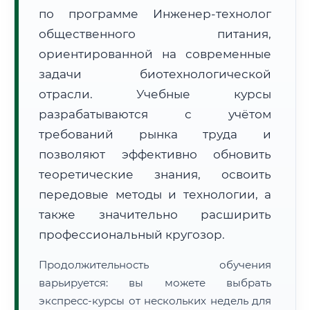
по программе Инженер-технолог
общественного питания,
ориентированной на современные
задачи биотехнологической
отрасли. Учебные курсы
🚚
Расчет логистики оригиналов:
• Маршрут транзита:
~1 663 км
разрабатываются с учётом
• Экспресс-доставка СДЭК / Почтой:
2–3 рабочих дня
требований рынка труда и
📜 Документы и аккредитация
позволяют эффективно обновить
ФИС ФРДО
теоретические знания, освоить
передовые методы и технологии, а
также значительно расширить
🔍
Нажмите на документ для увеличения и просмотра
профессиональный кругозор.
Продолжительность обучения
варьируется: вы можете выбрать
экспресс-курсы от нескольких недель для