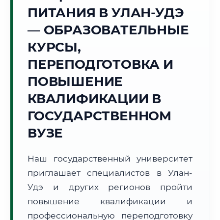
Точное местное время:
ПИТАНИЯ В УЛАН-УДЭ
23:48:53
— ОБРАЗОВАТЕЛЬНЫЕ
Суббота, 8 Августа
КУРСЫ,
2026 г.
ПЕРЕПОДГОТОВКА И
+19°C
Погода в г. Улан-Удэ:
🌡️
,
Погода
ПОВЫШЕНИЕ
🌅 Восход:
05:22
🌇 Закат:
20:27
Световой день:
15 ч. 5 мин.
КВАЛИФИКАЦИИ В
ГОСУДАРСТВЕННОМ
📍 Региональная справка
г. Улан-Удэ
ВУЗЕ
Субъект:
Республика Бурятия
Тел. код:
+7 (3012)
Наш государственный университет
Почтовые индексы:
670000–670999
приглашает специалистов в Улан-
Часовой пояс:
МСК+5 (UTC+8)
Формат учебы:
Удэ и других регионов пройти
Дистанционно
повышение квалификации и
🗺️ Зона обслуживания: г. Улан-Удэ
профессиональную переподготовку