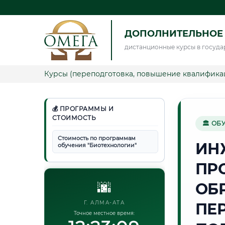
ДОПОЛНИТЕЛЬНОЕ
дистанционные курсы в госуда
Курсы (переподготовка, повышение квалифика
💰 ПРОГРАММЫ И
СТОИМОСТЬ
🏛 ОБ
Стоимость по программам
ИН
обучения "Биотехнологии"
ПР
🌆
ОБ
Г. АЛМА-АТА
ПЕ
Точное местное время: