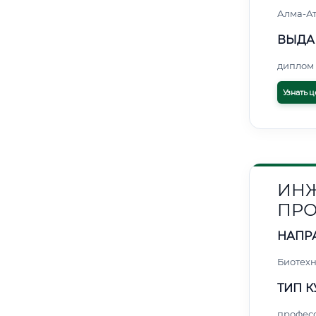
Алма-А
ВЫДА
диплом 
Узнать ц
ИНЖ
ПРО
НАПР
Биотех
ТИП К
профес