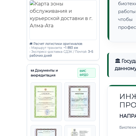
биотех
работы
чтобы
профес
🚚
Расчет логистики оригиналов:
• Маршрут транзита:
~1 893 км
• Экспресс-доставка СДЭК / Почтой:
3–5
рабочих дней
🏛 Госу
данному
📜 Документы и
ФИС
аккредитация
ФРДО
ИНЖ
ПРО
НАПР
Биотех