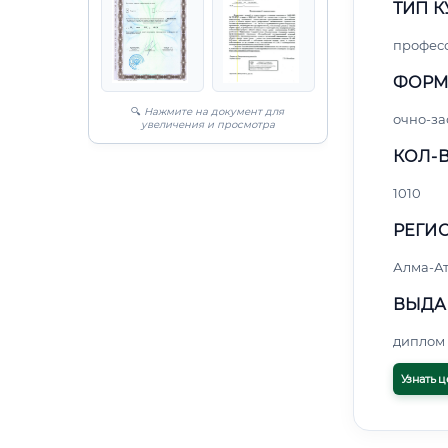
ТИП К
профес
ФОРМ
🔍
Нажмите на документ для
очно-за
увеличения и просмотра
КОЛ-В
1010
РЕГИО
Алма-А
ВЫДА
диплом 
Узнать ц