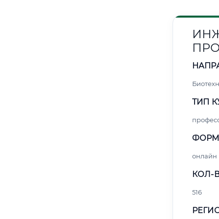
ИНЖ
ПРО
НАПР
Биотех
ТИП К
профес
ФОРМ
онлайн
КОЛ-В
516
РЕГИО