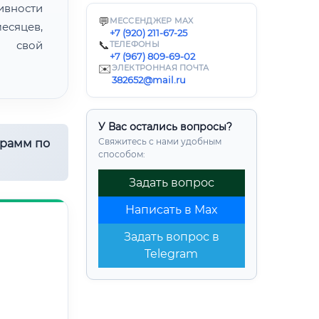
ивности
💬
МЕССЕНДЖЕР MAX
есяцев,
+7 (920) 211-67-25
ь свой
📞
ТЕЛЕФОНЫ
+7 (967) 809-69-02
✉️
ЭЛЕКТРОННАЯ ПОЧТА
382652@mail.ru
У Вас остались вопросы?
Свяжитесь с нами удобным
грамм по
способом:
Задать вопрос
Написать в Max
Задать вопрос в
Telegram