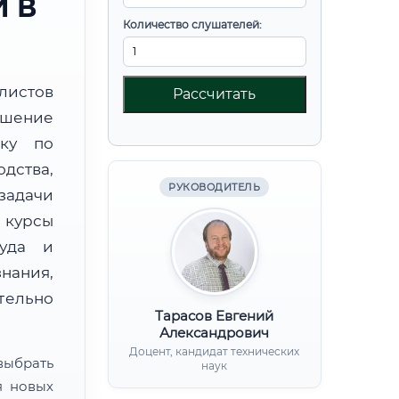
 В
Количество слушателей:
листов
Рассчитать
шение
вку по
дства,
РУКОВОДИТЕЛЬ
дачи
курсы
руда и
нания,
ительно
Тарасов Евгений
Александрович
Доцент, кандидат технических
ыбрать
наук
я новых