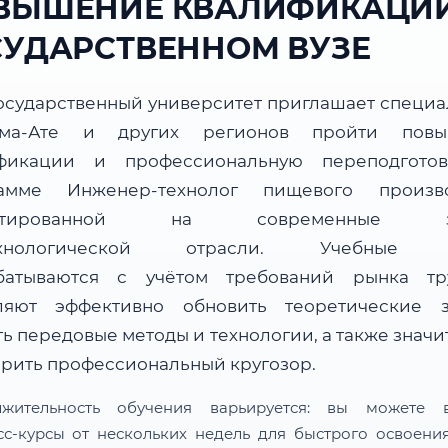
ВЫШЕНИЕ КВАЛИФИКАЦИИ
СУДАРСТВЕННОМ ВУЗЕ
осударственный университет приглашает специа
ма-Ате и других регионов пройти повы
фикации и профессиональную переподгото
амме Инженер-технолог пищевого произво
ентированной на современные за
ехнологической отрасли. Учебные 
батываются с учётом требований рынка т
ляют эффективно обновить теоретические з
ь передовые методы и технологии, а также знач
рить профессиональный кругозор.
лжительность обучения варьируется: вы можете в
сс-курсы от нескольких недель для быстрого освоени