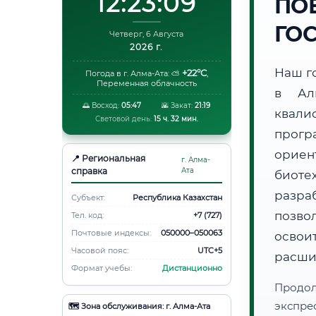
12:23:10
ПО
ГО
Четверг, 6 Августа
2026 г.
Наш г
+22°C
Погода в г. Алма-Ата:
⛅
,
Переменная облачность
в Ал
🌅 Восход:
05:47
🌇 Закат:
21:19
квали
Световой день:
15 ч. 32 мин.
прогр
ори
📍 Региональная
г. Алма-
справка
Ата
биот
разра
Субъект:
Республика Казахстан
позво
Тел. код:
+7 (727)
Почтовые индексы:
050000–050063
освоит
Часовой пояс:
UTC+5
расши
Формат учебы:
Дистанционно
Продо
экспре
🗺️ Зона обслуживания: г. Алма-Ата