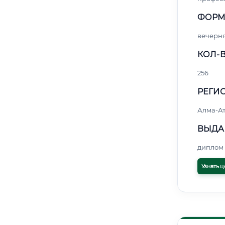
ФОРМ
вечерн
КОЛ-В
256
РЕГИО
Алма-А
ВЫДА
диплом 
Узнать ц