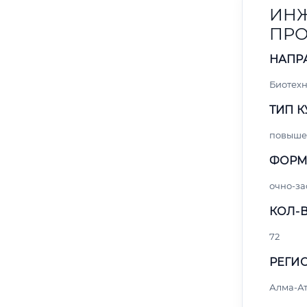
ИНЖ
ПРО
НАПР
Биотех
ТИП К
повыше
ФОРМ
очно-за
КОЛ-В
72
РЕГИО
Алма-А