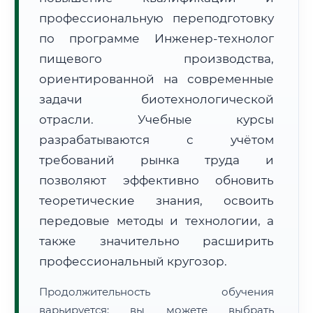
профессиональную переподготовку
по программе Инженер-технолог
пищевого производства,
ориентированной на современные
задачи биотехнологической
🚚
Расчет логистики оригиналов:
• Маршрут транзита:
~3 333 км
отрасли. Учебные курсы
• Экспресс-доставка СДЭК / Почтой:
5–7 рабочих дней
разрабатываются с учётом
📜 Документы и аккредитация
ФИС ФРДО
требований рынка труда и
позволяют эффективно обновить
теоретические знания, освоить
🔍
Нажмите на документ для увеличения и просмотра
передовые методы и технологии, а
также значительно расширить
профессиональный кругозор.
Продолжительность обучения
варьируется: вы можете выбрать