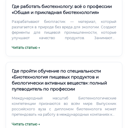
Где работать биотехнологу: всё о профессии
«Общая и прикладная биотехнология»
Разрабатывают биопластик — материал, который
разлагается в природе без вреда для экологии. Создают
ферменты для пищевой промышленности, которые
улучшают качество продуктов. Занимаются
биоремедиацией — очисткой загрязнённых почв и
Читать статью →
водоёмов с помощью микроорганизмов.
Где пройти обучение по специальности
«Биотехнология пищевых продуктов и
биологически активных веществ»: полный
путеводитель по профессии
Международный масштаб Биотехнологические
компетенции признаются во всём мире. Выпускник
российского вуза с дипломом биотехнолога может
претендовать на работу в международных компаниях как
в России, так и за рубежом.
Читать статью →