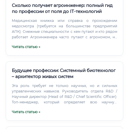
Сколько получает агроинженер: полный гид
по профессии от поля до IT-технологий
Медицинская книжка или справка о прохождении
медосмотра (требуется на большинстве предприятий
АПК). Смежные специальности: с кем путают и кто рядом
работает Агроинженера часто путают с агрономом, но
это разные профессии, хотя и работают они в тесной
Читать статью →
связке. Он решает, что сеять, когда сеять и как ухаживать
за посевами (какие удобрения и средства защиты
использовать).
Будущее профессии: Системный биотехнолог
– архитектор живых систем
Эта роль требует не только научных, но и сильных
управленческих навыков. Руководитель отдела R&D /
Научный директор (Head of R&D / Chief Scientific Officer):
Топ-менеджер, который определяет всю научную
стратегию компании, ищет новые перспективные
Читать статью →
направления для исследований и разработок. Зарплата:
Сколько зарабатывает создатель живых систем?