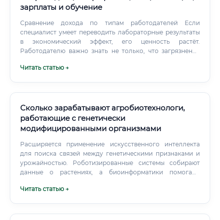
зарплаты и обучение
Сравнение дохода по типам работодателей Если
специалист умеет переводить лабораторные результаты
в экономический эффект, его ценность растёт.
Работодателю важно знать не только, что загрязнение
снизилось, но и сколько средств сэкономлено за счёт
Читать статью →
выбранной технологии.
Сколько зарабатывают агробиотехнологи,
работающие с генетически
модифицированными организмами
Расширяется применение искусственного интеллекта
для поиска связей между генетическими признаками и
урожайностью. Роботизированные системы собирают
данные о растениях, а биоинформатики помогают
интерпретировать массивы информации. Отдельный
Читать статью →
рынок формируют биологические средства защиты и
микробные препараты.