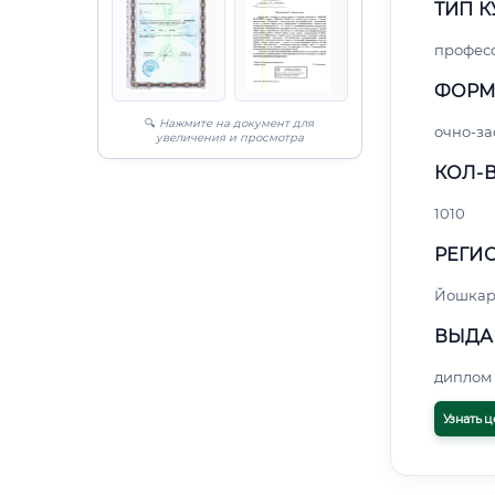
ТИП К
профес
ФОРМ
🔍
Нажмите на документ для
очно-за
увеличения и просмотра
КОЛ-В
1010
РЕГИО
Йошкар
ВЫДА
диплом 
Узнать ц