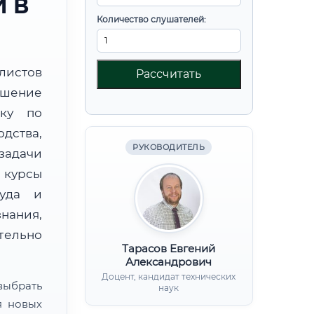
 В
Количество слушателей:
листов
Рассчитать
шение
вку по
дства,
РУКОВОДИТЕЛЬ
дачи
курсы
руда и
нания,
ительно
Тарасов Евгений
Александрович
Доцент, кандидат технических
ыбрать
наук
я новых