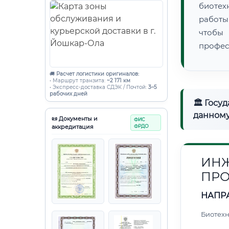
биотех
работы
чтобы
профес
🚚
Расчет логистики оригиналов:
• Маршрут транзита:
~2 171 км
• Экспресс-доставка СДЭК / Почтой:
3–5
рабочих дней
🏛 Госу
данному
📜 Документы и
ФИС
аккредитация
ФРДО
ИНЖ
ПРО
НАПР
Биотех