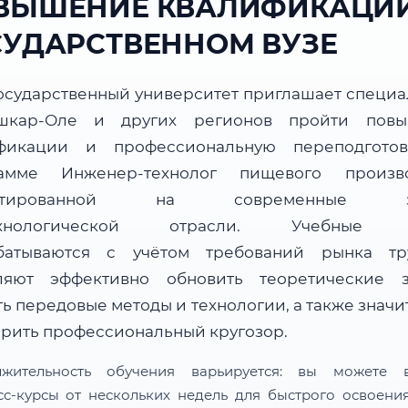
ВЫШЕНИЕ КВАЛИФИКАЦИИ
СУДАРСТВЕННОМ ВУЗЕ
осударственный университет приглашает специа
шкар-Оле и других регионов пройти повы
фикации и профессиональную переподгото
амме Инженер-технолог пищевого произво
ентированной на современные за
ехнологической отрасли. Учебные 
батываются с учётом требований рынка т
ляют эффективно обновить теоретические з
ь передовые методы и технологии, а также знач
рить профессиональный кругозор.
лжительность обучения варьируется: вы можете в
сс-курсы от нескольких недель для быстрого освоени