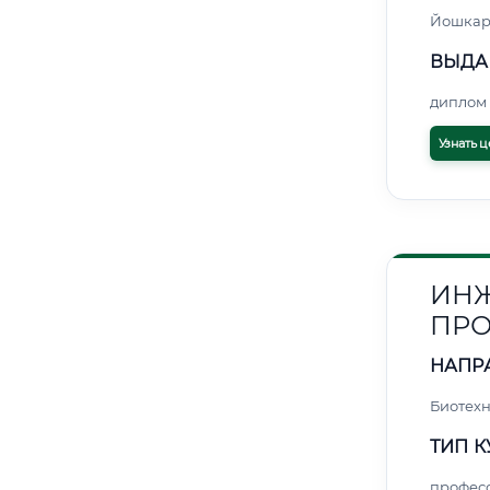
Йошкар
ВЫДА
диплом 
Узнать ц
ИНЖ
ПРО
НАПР
Биотех
ТИП К
профес