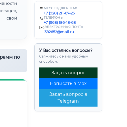
ивности
💬
МЕССЕНДЖЕР MAX
есяцев,
+7 (920) 211-67-25
ь свой
📞
ТЕЛЕФОНЫ
+7 (968) 186-18-68
✉️
ЭЛЕКТРОННАЯ ПОЧТА
382652@mail.ru
У Вас остались вопросы?
Свяжитесь с нами удобным
грамм по
способом:
Задать вопрос
Написать в Max
Задать вопрос в
Telegram