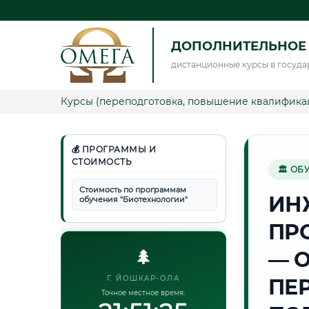
ДОПОЛНИТЕЛЬНОЕ
дистанционные курсы в госуда
Курсы (переподготовка, повышение квалифика
💰 ПРОГРАММЫ И
СТОИМОСТЬ
🏛 ОБ
Стоимость по программам
ИН
обучения "Биотехнологии"
ПР
🌲
— 
Г. ЙОШКАР-ОЛА
ПЕ
Точное местное время: