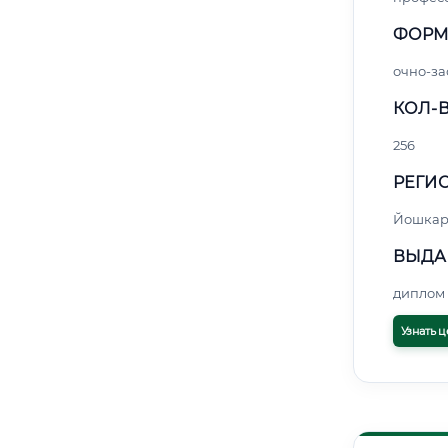
ФОРМ
очно-за
КОЛ-В
256
РЕГИО
Йошкар
ВЫДА
диплом 
Узнать ц