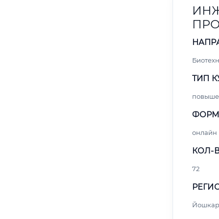
ИНЖ
ПРО
НАПР
Биотех
ТИП К
повыше
ФОРМ
онлайн
КОЛ-В
72
РЕГИО
Йошкар