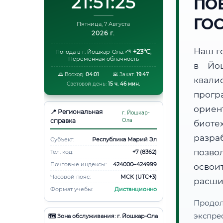
21:51:25
ПО
ГО
Пятница, 7 Августа
2026 г.
Наш г
+23°C
Погода в г. Йошкар-Ола:
⛅
,
Переменная облачность
в Йо
🌅 Восход:
04:01
🌇 Закат:
19:47
квали
Световой день:
15 ч. 46 мин.
прогр
ори
📍 Региональная
г. Йошкар-
справка
Ола
биот
разра
Субъект:
Республика Марий Эл
позво
Тел. код:
+7 (8362)
Почтовые индексы:
424000–424999
освоит
Часовой пояс:
МСК (UTC+3)
расши
Формат учебы:
Дистанционно
Продо
экспре
🗺️ Зона обслуживания: г. Йошкар-Ола