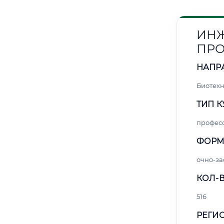
ИНЖ
ПРО
НАПР
Биотех
ТИП К
профес
ФОРМ
очно-за
КОЛ-В
516
РЕГИО