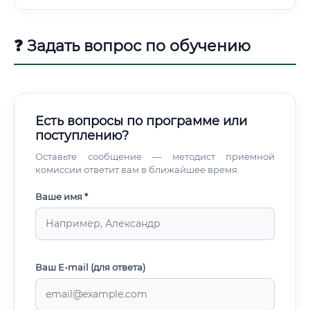
своей жизнедеятельности синтезируют целевые
вещества. Продуктами такого производства являются:
Фармацевтические препараты: антибиотики, вакцины,
❓ Задать вопрос по обучению
гормоны (например, инсулин), моноклональные
антитела, ферменты.
Есть вопросы по программе или
поступлению?
Оставьте сообщение — методист приемной
комиссии ответит вам в ближайшее время.
Ваше имя *
Ваш E-mail (для ответа)