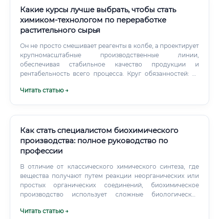
Какие курсы лучше выбрать, чтобы стать
химиком-технологом по переработке
растительного сырья
Он не просто смешивает реагенты в колбе, а проектирует
крупномасштабные производственные линии,
обеспечивая стабильное качество продукции и
рентабельность всего процесса. Круг обязанностей: от
лаборатории до производства Обязанности химика-
Читать статью →
технолога многогранны и могут варьироваться в
зависимости от конкретного предприятия и занимаемой
должности, но в общем виде они включают следующие
задачи: Научно-исследовательская деятельность (R&D):
Поиск и изучение новых видов растительного сырья и их
Как стать специалистом биохимического
свойств. Разработка новых методов экстракции, очистки
производства: полное руководство по
и модификации веществ.
профессии
В отличие от классического химического синтеза, где
вещества получают путем реакции неорганических или
простых органических соединений, биохимическое
производство использует сложные биологические
"фабрики". Это могут быть бактерии, дрожжи, грибы или
Читать статью →
культуры клеток млекопитающих, которые в процессе