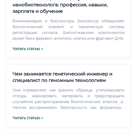
специалиста (для тех, кто получил образование до
нанобиотехнолога: профессия, навыки,
введения аккредитации) Документы о повышении
зарплата и обучение
квалификации (при наличии) Квалификационная
категория (при наличии — первая или высшая)
Биоинженерия и биосенсоры Биосенсор объединяет
Медицинские документы: Медицинская книжка с
биологический элемент и техническую систему
актуальными результатами медосмотра Документ о
регистрации сигнала. Биологическим компонентом
прохождении профилактических прививок (гепатит B,
может быть фермент, антитело, клетка или фрагмент ДНК.
корь, дифтерия — обязательно для медработников)
Читать статью →
Дополнительно: Военный билет (для мужчин) Документы
об учёной степени (при наличии) Есть ли карьерный рост
Карьера медицинского технолога — это не тупик, а
полноценная лестница вверх. Рассмотрим основные
ступени: Горизонтальный рост — освоение новых
Чем занимается генетический инженер и
направлений диагностики, специализация в узких
специалист по геномным технологиям
областях (молекулярная диагностика, генетика,
Они определяют, как хранить образцы, утилизировать
цитология). Это повышает ценность специалиста без
отходы, маркировать материалы и предотвращать
смены должности.
случайное распространение биологических агентов. ⚠️
Нельзя воспринимать безопасность как формальную
инструкцию. Даже безобидный на первый взгляд
Читать статью →
материал может стать источником загрязнения или
неправильного результата, если нарушить порядок
обращения.