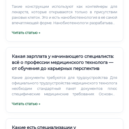
Такие конструкции используют как контейнеры для
лекарств, которые открываются только в присутствии
раковых клеток. Это и есть нанобиотехнология в её самой
впечатляющей форме. Нанобиотехнологи разрабатывают
наночастицы, которые доставляют лекарство прямо к
Читать статью →
опухоли, не затрагивая здоровые ткани.
Какая зарплата у начинающего специалиста:
всё о профессии медицинского технолога —
от обучения до карьерных перспектив
Какие документы требуются для трудоустройства Для
официального трудоустройства медицинского технолога
необходим стандартный пакет документов плюс
специфические медицинские требования: Основные
документы: Паспорт гражданина РФ СНИЛС ИНН
Читать статью →
Трудовая книжка (при наличии) Профессиональные
документы: Диплом об образовании (среднее
профессиональное или высшее) Свидетельство об
аккредитации специалиста (обязательно!) — выдаётся
после сдачи аккредитационного экзамена Сертификат
Какие есть специализации у