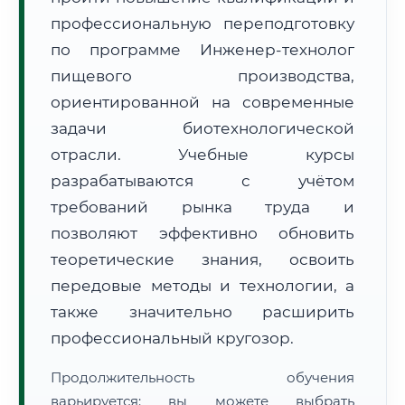
профессиональную переподготовку
по программе Инженер-технолог
пищевого производства,
ориентированной на современные
задачи биотехнологической
🚚
Расчет логистики оригиналов:
• Маршрут транзита:
~638 км
отрасли. Учебные курсы
• Экспресс-доставка СДЭК / Почтой:
1–2 рабочих дня
разрабатываются с учётом
📜 Документы и аккредитация
ФИС ФРДО
требований рынка труда и
позволяют эффективно обновить
теоретические знания, освоить
🔍
Нажмите на документ для увеличения и просмотра
передовые методы и технологии, а
также значительно расширить
профессиональный кругозор.
Продолжительность обучения
варьируется: вы можете выбрать