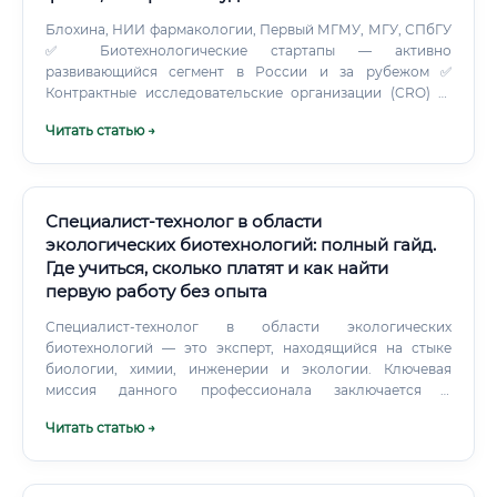
Блохина, НИИ фармакологии, Первый МГМУ, МГУ, СПбГУ
✅ Биотехнологические стартапы — активно
развивающийся сегмент в России и за рубежом ✅
Контрактные исследовательские организации (CRO) —
проводят клинические испытания по заказу ✅
Читать статью →
Регуляторные органы — Минздрав, Росздравнадзор,
экспертные центры ✅ Производственные предприятия —
контроль качества, соответствие стандартам GMP ✅
Консалтинговые компании — в области регуляторики и
фармаконадзора ⚠️ Максимальные зарплаты — в
Специалист-технолог в области
международных компаниях и при работе на
экологических биотехнологий: полный гайд.
иностранного заказчика. Разница с государственным
Где учиться, сколько платят и как найти
сектором может составлять 2–4 раза. Сравнение с
первую работу без опыта
другими специальностями: почему биофармаколог
выгоднее 🔍 Многие кандидаты сравнивают
Специалист-технолог в области экологических
биофармакологию со смежными профессиями.
биотехнологий — это эксперт, находящийся на стыке
биологии, химии, инженерии и экологии. Ключевая
миссия данного профессионала заключается в
разработке, внедрении и контроле технологических
Читать статью →
процессов, использующих живые организмы
(микроорганизмы, бактерии, грибы, водоросли) или их
компоненты (ферменты) для решения насущных
экологических проблем.