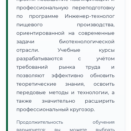
профессиональную переподготовку
по программе Инженер-технолог
пищевого производства,
ориентированной на современные
задачи биотехнологической
🚚
Расчет логистики оригиналов:
• Маршрут транзита:
~2 870 км
отрасли. Учебные курсы
• Экспресс-доставка СДЭК / Почтой:
4–6 рабочих дней
разрабатываются с учётом
📜 Документы и аккредитация
ФИС ФРДО
требований рынка труда и
позволяют эффективно обновить
теоретические знания, освоить
🔍
Нажмите на документ для увеличения и просмотра
передовые методы и технологии, а
также значительно расширить
профессиональный кругозор.
Продолжительность обучения
варьируется: вы можете выбрать