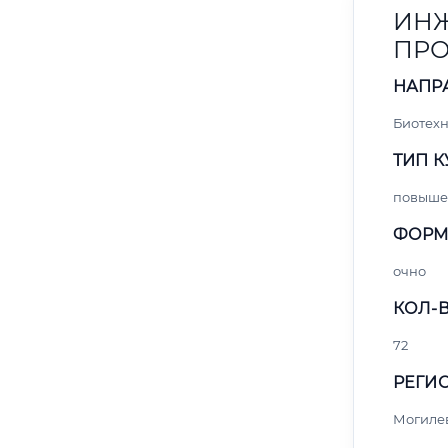
ИНЖ
ПРО
НАПР
Биотех
ТИП К
повыше
ФОРМ
очно
КОЛ-В
72
РЕГИО
Могиле