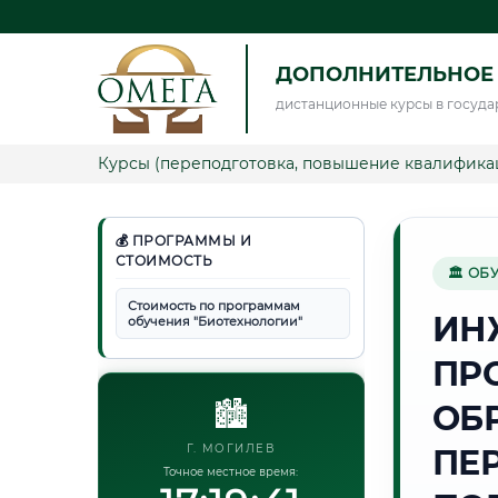
ДОПОЛНИТЕЛЬНОЕ
дистанционные курсы в госуда
Курсы (переподготовка, повышение квалифика
💰 ПРОГРАММЫ И
СТОИМОСТЬ
🏛 ОБ
Стоимость по программам
ИН
обучения "Биотехнологии"
ПР
🏙️
ОБ
Г. МОГИЛЕВ
ПЕ
Точное местное время: