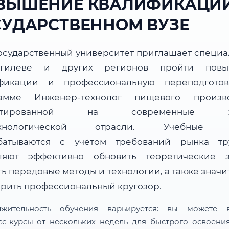
ВЫШЕНИЕ КВАЛИФИКАЦИИ
СУДАРСТВЕННОМ ВУЗЕ
осударственный университет приглашает специа
гилеве и других регионов пройти повы
фикации и профессиональную переподгото
амме Инженер-технолог пищевого произво
ентированной на современные за
ехнологической отрасли. Учебные 
батываются с учётом требований рынка т
ляют эффективно обновить теоретические з
ь передовые методы и технологии, а также знач
рить профессиональный кругозор.
лжительность обучения варьируется: вы можете в
сс-курсы от нескольких недель для быстрого освоени