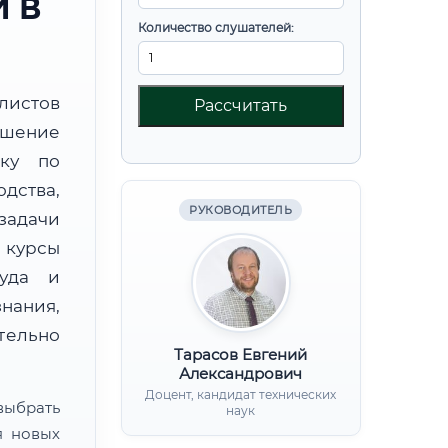
 В
Количество слушателей:
листов
Рассчитать
шение
вку по
дства,
РУКОВОДИТЕЛЬ
дачи
курсы
руда и
нания,
ительно
Тарасов Евгений
Александрович
Доцент, кандидат технических
ыбрать
наук
я новых