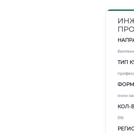
ИНЖ
ПРО
НАПР
Биотех
ТИП К
профес
ФОРМ
очно-за
КОЛ-В
516
РЕГИО