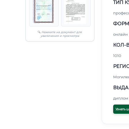
ТИП К
профес
ФОРМ
🔍
Нажмите на документ для
онлайн
увеличения и просмотра
КОЛ-В
1010
РЕГИО
Могиле
ВЫДА
диплом 
Узнать ц