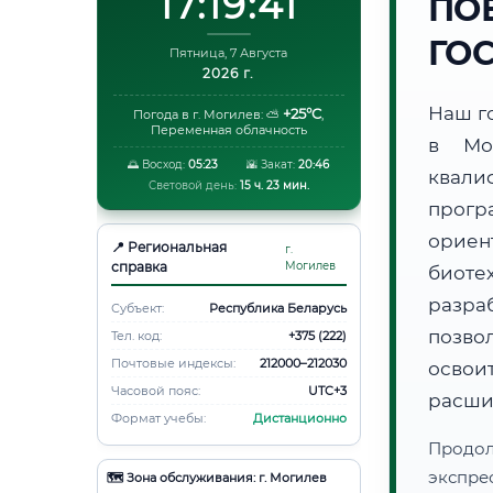
17:19:42
ПО
ГО
Пятница, 7 Августа
2026 г.
Наш г
+25°C
Погода в г. Могилев:
⛅
,
Переменная облачность
в Мо
🌅 Восход:
05:23
🌇 Закат:
20:46
квали
Световой день:
15 ч. 23 мин.
прогр
ори
📍 Региональная
г.
справка
Могилев
биот
разра
Субъект:
Республика Беларусь
позво
Тел. код:
+375 (222)
Почтовые индексы:
212000–212030
освоит
Часовой пояс:
UTC+3
расши
Формат учебы:
Дистанционно
Продо
экспре
🗺️ Зона обслуживания: г. Могилев