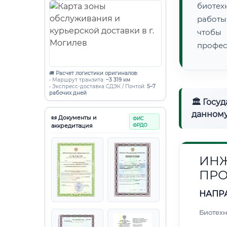
биотех
работы
чтобы
профес
🚚
Расчет логистики оригиналов:
• Маршрут транзита:
~3 319 км
• Экспресс-доставка СДЭК / Почтой:
5–7
рабочих дней
🏛 Госу
данному
📜 Документы и
ФИС
аккредитация
ФРДО
ИНЖ
ПРО
НАПР
Биотех