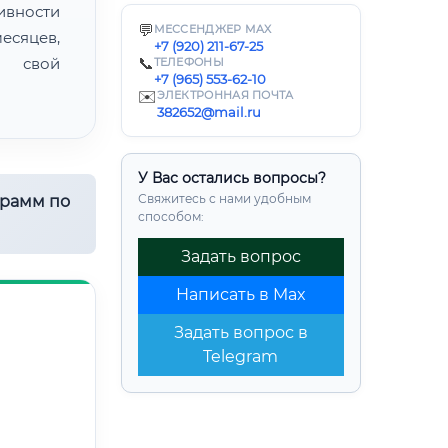
ивности
💬
МЕССЕНДЖЕР MAX
есяцев,
+7 (920) 211-67-25
ь свой
📞
ТЕЛЕФОНЫ
+7 (965) 553-62-10
✉️
ЭЛЕКТРОННАЯ ПОЧТА
382652@mail.ru
У Вас остались вопросы?
Свяжитесь с нами удобным
грамм по
способом:
Задать вопрос
Написать в Max
Задать вопрос в
Telegram