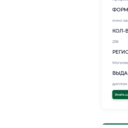
ФОРМ
очно-за
КОЛ-В
256
РЕГИО
Могиле
ВЫДА
диплом 
Узнать ц