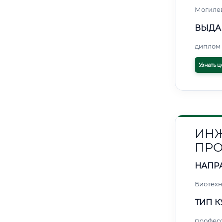
Могиле
ВЫДА
диплом 
Узнать ц
ИНЖ
ПРО
НАПР
Биотех
ТИП К
профес