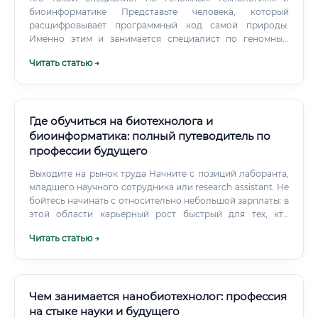
биоинформатике Представьте человека, который
расшифровывает программный код самой природы.
Именно этим и занимается специалист по геномным
технологиям и биоинформатик.
Читать статью →
Где обучиться на биотехнолога и
биоинформатика: полный путеводитель по
профессии будущего
Выходите на рынок труда Начните с позиций лаборанта,
младшего научного сотрудника или research assistant. Не
бойтесь начинать с относительно небольшой зарплаты: в
этой области карьерный рост быстрый для тех, кто
активно работает и публикуется. Непрерывно
Читать статью →
развивайтесь Область меняется с огромной скоростью.
Чем занимается нанобиотехнолог: профессия
на стыке науки и будущего