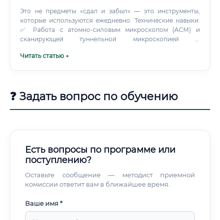
Это не предметы «сдал и забыл» — это инструменты,
которые используются ежедневно. Технические навыки:
✅ Работа с атомно-силовым микроскопом (АСМ) и
сканирующей туннельной микроскопией ✅
Трансмиссионная электронная микроскопия (ТЭМ) — без
Читать статью →
этого не обойтись ✅ Динамическое рассеяние света (DLS)
для анализа размеров частиц ✅ Спектроскопия — ИК, КР,
флуоресцентная ✅ Методы синтеза наночастиц —
химическое восстановление, золь-гель процесс,
❓ Задать вопрос по обучению
микроэмульсия ✅ Работа с клеточными культурами и
базовая работа с животными моделями ✅
Биоинформатика и молекулярное моделирование —
становятся обязательными Soft skills здесь тоже не
второстепенны.
Есть вопросы по программе или
поступлению?
Оставьте сообщение — методист приемной
комиссии ответит вам в ближайшее время.
Ваше имя *