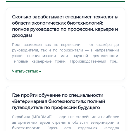
Сколько зарабатывает специалист-технолог в
области экологических биотехнологий:
полное руководство по профессии, карьере и
доходам
Рост возможен как по вертикали — от стажёра до
руководителя, так и по горизонтали — в направлении
узкой специализации или научной деятельности.
Типовые карьерные треки: Производственный трек:
Лаборант → Технолог → Ведущий технолог → Главный
Читать статью →
технолог → Технический директор Научный трек:
Младший научный сотрудник → Научный сотрудник →
Старший научный сотрудник → Руководитель
лаборатории Консалтинговый трек: Специалист →
Консультант → Ведущий консультант → Партнёр
Где пройти обучение по специальности
консалтинговой компании Государственный трек: Эколог
«Ветеринарная биотехнология»: полный
→ Главный специалист ведомства → Начальник отдела →
путеводитель по профессии будущего
Руководитель управления 💡 При наличии опыта и
собственной экспертизы возможен переход в
Скрябина (МГАВМиБ) — один из старейших и наиболее
предпринимательство — открытие экологической
авторитетных вузов страны в области ветеринарии и
компании или стартапа в области «зелёных» технологий.
биотехнологии. Здесь есть отдельная кафедра