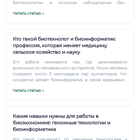
биотехнологии и отличная лабораторная база.
Российский государственный аграрный университет —
Читать статью →
МСХА имени К.А.
Кто такой биотехнолог и биоинформатик:
профессия, которая меняет медицину,
сельское хозяйство и науку
Его работа начинается там, где заканчиваются
возможности человеческого восприятия. Геном человека
содержит около 3 миллиардов пар нуклеотидов. Что
конкретно делает биоинформатик в своей ежедневной
практике?
Читать статью →
Какие навыки нужны для работы в
биоэкономике: геномные технологии и
биоинформатика
Кто такой специалист по геномным технологиям и