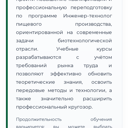
профессиональную переподготовку
по программе Инженер-технолог
пищевого производства,
ориентированной на современные
задачи биотехнологической
🚚
Расчет логистики оригиналов:
• Маршрут транзита:
~2 853 км
отрасли. Учебные курсы
• Экспресс-доставка СДЭК / Почтой:
4–6 рабочих дней
разрабатываются с учётом
📜 Документы и аккредитация
ФИС ФРДО
требований рынка труда и
позволяют эффективно обновить
теоретические знания, освоить
🔍
Нажмите на документ для увеличения и просмотра
передовые методы и технологии, а
также значительно расширить
профессиональный кругозор.
Продолжительность обучения
варьируется: вы можете выбрать