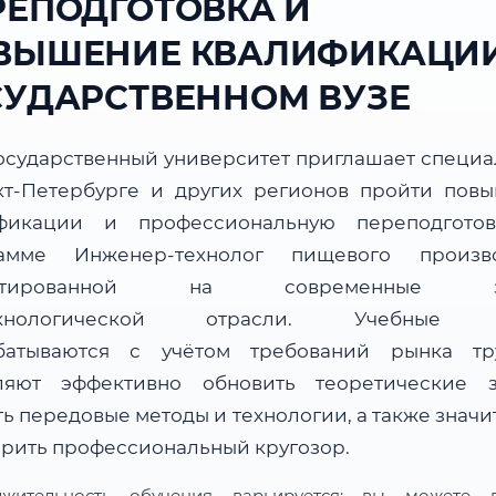
РЕПОДГОТОВКА И
ВЫШЕНИЕ КВАЛИФИКАЦИИ
СУДАРСТВЕННОМ ВУЗЕ
осударственный университет приглашает специа
кт-Петербурге и других регионов пройти пов
фикации и профессиональную переподгото
амме Инженер-технолог пищевого произво
ентированной на современные за
ехнологической отрасли. Учебные 
батываются с учётом требований рынка т
ляют эффективно обновить теоретические з
ь передовые методы и технологии, а также знач
рить профессиональный кругозор.
лжительность обучения варьируется: вы можете в