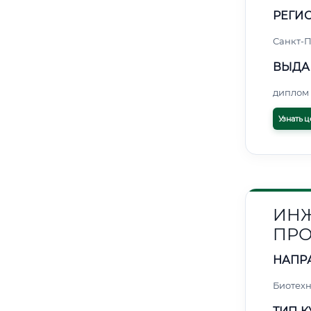
РЕГИО
Санкт-П
ВЫДА
диплом 
Узнать ц
ИНЖ
ПРО
НАПР
Биотех