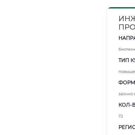
ИНЖ
ПРО
НАПР
Биотех
ТИП К
повыше
ФОРМ
заочно 
КОЛ-В
72
РЕГИО