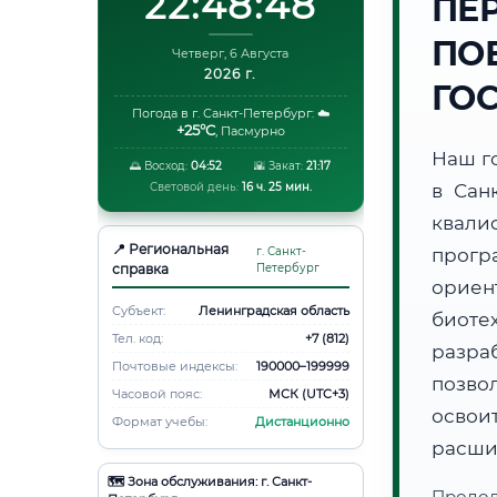
22:48:49
ПЕ
ПО
Четверг, 6 Августа
2026 г.
ГО
Погода в г. Санкт-Петербург:
☁️
+25°C
,
Пасмурно
Наш г
🌅 Восход:
04:52
🌇 Закат:
21:17
Световой день:
16 ч. 25 мин.
в Сан
квали
📍 Региональная
г. Санкт-
прогр
справка
Петербург
ори
Субъект:
Ленинградская область
биот
Тел. код:
+7 (812)
разра
Почтовые индексы:
190000–199999
позво
Часовой пояс:
МСК (UTC+3)
освоит
Формат учебы:
Дистанционно
расши
🗺️ Зона обслуживания: г. Санкт-
Продо