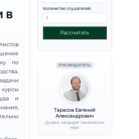
Количество слушателей:
 В
Рассчитать
листов
ышение
вку по
РУКОВОДИТЕЛЬ
дства,
дачи
курсы
руда и
нания,
Тарасов Евгений
Александрович
ительно
Доцент, кандидат технических
наук
ыбрать