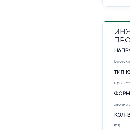
ИНЖ
ПРО
НАПР
Биотех
ТИП К
профес
ФОРМ
заочно
КОЛ-В
516