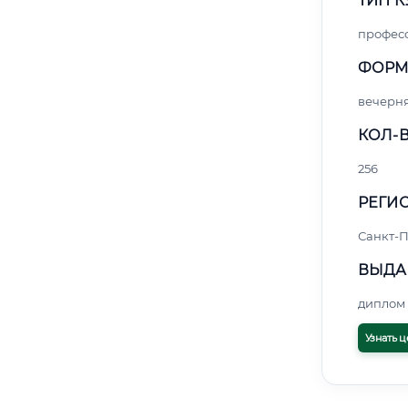
ТИП К
профес
ФОРМ
вечерн
КОЛ-В
256
РЕГИО
Санкт-П
ВЫДА
диплом 
Узнать ц