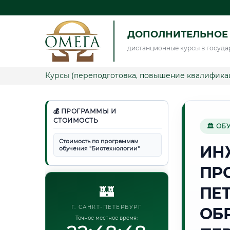
ДОПОЛНИТЕЛЬНОЕ
дистанционные курсы в госуда
Курсы (переподготовка, повышение квалифика
💰 ПРОГРАММЫ И
СТОИМОСТЬ
🏛 ОБ
Стоимость по программам
ИН
обучения "Биотехнологии"
ПР
🏰
ПЕ
Г. САНКТ-ПЕТЕРБУРГ
ОБ
Точное местное время: