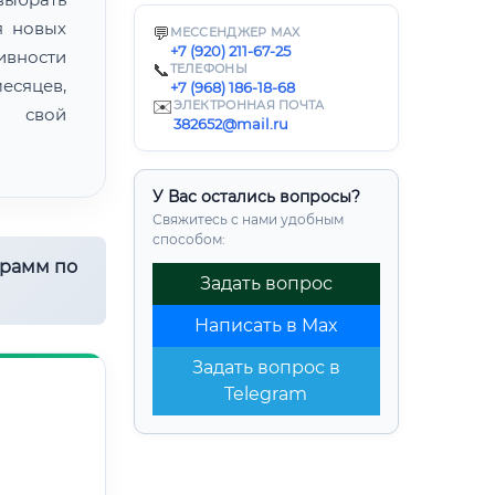
я новых
💬
МЕССЕНДЖЕР MAX
+7 (920) 211-67-25
ивности
📞
ТЕЛЕФОНЫ
есяцев,
+7 (968) 186-18-68
✉️
ЭЛЕКТРОННАЯ ПОЧТА
ь свой
382652@mail.ru
У Вас остались вопросы?
Свяжитесь с нами удобным
способом:
грамм по
Задать вопрос
Написать в Max
Задать вопрос в
Telegram