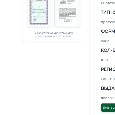
Биотех
ТИП К
профес
ФОРМ
🔍
Нажмите на документ для
увеличения и просмотра
очно
КОЛ-В
1010
РЕГИО
Санкт-П
ВЫДА
диплом 
Узнать ц