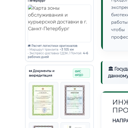
Петербург
экспре
биотех
работы
чтобы
профес
🚚
Расчет логистики оригиналов:
• Маршрут транзита:
~3 105 км
• Экспресс-доставка СДЭК / Почтой:
4–6
рабочих дней
🏛 Госу
📜 Документы и
ФИС
данному
аккредитация
ФРДО
ИНЖ
ПРО
НАПР