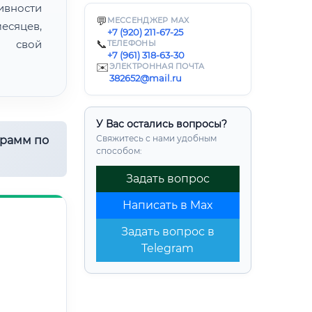
ивности
💬
МЕССЕНДЖЕР MAX
есяцев,
+7 (920) 211-67-25
ь свой
📞
ТЕЛЕФОНЫ
+7 (961) 318-63-30
✉️
ЭЛЕКТРОННАЯ ПОЧТА
382652@mail.ru
У Вас остались вопросы?
Свяжитесь с нами удобным
грамм по
способом:
Задать вопрос
Написать в Max
Задать вопрос в
Telegram