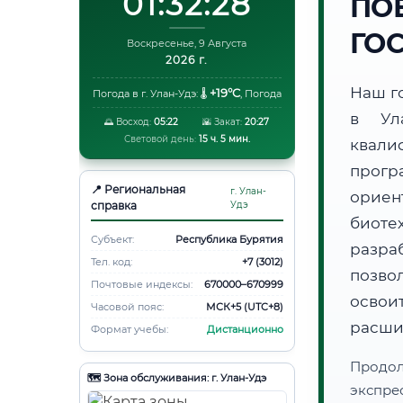
01:32:29
ПО
ГО
Воскресенье, 9 Августа
2026 г.
Наш г
+19°C
Погода в г. Улан-Удэ:
🌡️
,
Погода
в Ул
🌅 Восход:
05:22
🌇 Закат:
20:27
Световой день:
15 ч. 5 мин.
квали
прогр
📍 Региональная
г. Улан-
ори
справка
Удэ
биот
Субъект:
Республика Бурятия
разра
Тел. код:
+7 (3012)
позво
Почтовые индексы:
670000–670999
освоит
Часовой пояс:
МСК+5 (UTC+8)
расши
Формат учебы:
Дистанционно
Продо
🗺️ Зона обслуживания: г. Улан-Удэ
экспре