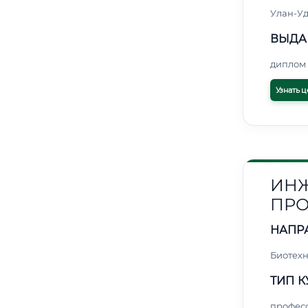
Улан-Уд
ВЫДА
диплом 
Узнать ц
ИНЖ
ПРО
НАПР
Биотех
ТИП К
профес