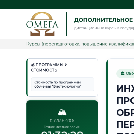
ДОПОЛНИТЕЛЬНОЕ
дистанционные курсы в госуда
Курсы (переподготовка, повышение квалифика
💰 ПРОГРАММЫ И
СТОИМОСТЬ
🏛 ОБ
Стоимость по программам
ИН
обучения "Биотехнологии"
ПР
🏔️
ОБ
Г. УЛАН-УДЭ
ПЕ
Точное местное время: