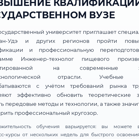
ВЫШЕНИЕ КВАЛИФИКАЦИИ
СУДАРСТВЕННОМ ВУЗЕ
осударственный университет приглашает специа
ан-Удэ и других регионов пройти повы
фикации и профессиональную переподгото
амме Инженер-технолог пищевого произво
ентированной на современные за
ехнологической отрасли. Учебные 
батываются с учётом требований рынка т
ляют эффективно обновить теоретические з
ь передовые методы и технологии, а также знач
рить профессиональный кругозор.
лжительность обучения варьируется: вы можете в
сс-курсы от нескольких недель для быстрого освоени