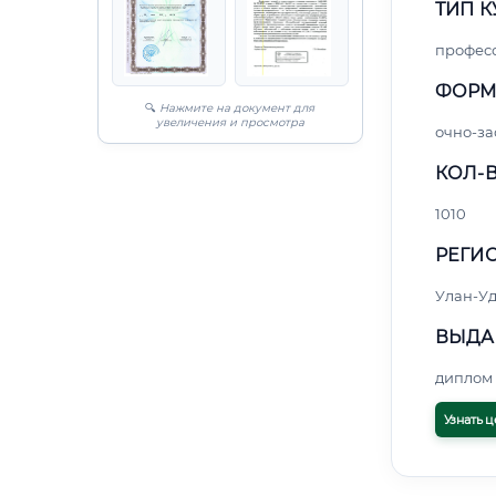
ТИП К
профес
ФОРМ
🔍
Нажмите на документ для
увеличения и просмотра
очно-за
КОЛ-В
1010
РЕГИО
Улан-Уд
ВЫДА
диплом 
Узнать ц