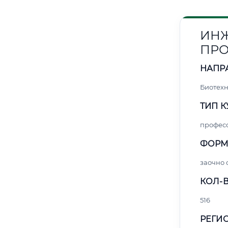
ИНЖ
ПРО
НАПР
Биотех
ТИП К
профес
ФОРМ
заочно 
КОЛ-В
516
РЕГИО