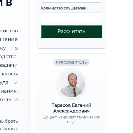
 В
Количество слушателей:
листов
Рассчитать
шение
вку по
дства,
РУКОВОДИТЕЛЬ
дачи
курсы
руда и
нания,
ительно
Тарасов Евгений
Александрович
Доцент, кандидат технических
ыбрать
наук
я новых