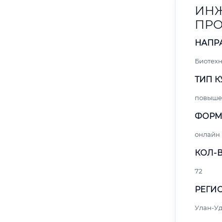
ИНЖ
ПРО
НАПР
Биотех
ТИП К
повыше
ФОРМ
онлайн
КОЛ-В
72
РЕГИО
Улан-Уд