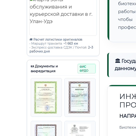
биотех
работы
чтобы
профес
🚚
Расчет логистики оригиналов:
• Маршрут транзита:
~1 663 км
• Экспресс-доставка СДЭК / Почтой:
2–3
рабочих дня
🏛 Госу
📜 Документы и
ФИС
данному
аккредитация
ФРДО
ИНЖ
ПРО
НАПР
Биотех