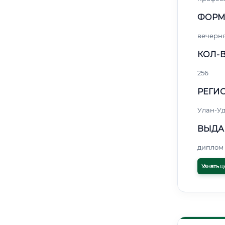
ФОРМ
вечерн
КОЛ-В
256
РЕГИО
Улан-Уд
ВЫДА
диплом 
Узнать ц