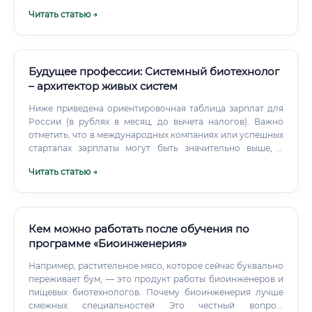
работодателями) ✅ Знание английского языка —
Применение факторов роста и других биоактивных
Читать статью →
подтверждённое сертификатом (IELTS, TOEFL) или по
веществ, которые стимулируют клетки к росту, делению и
итогам собеседования ⚠️ Для работы в международных
формированию полноценной ткани.
компаниях часто требуется нострификация диплома или
дополнительное обучение по международным
стандартам (ICH, FDA Guidelines, EMA).
Будущее профессии: Системный биотехнолог
– архитектор живых систем
Ниже приведена ориентировочная таблица зарплат для
России (в рублях в месяц, до вычета налогов). Важно
отметить, что в международных компаниях или успешных
стартапах зарплаты могут быть значительно выше, а
также включать опционы и бонусы.
Читать статью →
Кем можно работать после обучения по
программе «Биоинженерия»
Например, растительное мясо, которое сейчас буквально
переживает бум, — это продукт работы биоинженеров и
пищевых биотехнологов. Почему биоинженерия лучше
смежных специальностей Это честный вопрос,