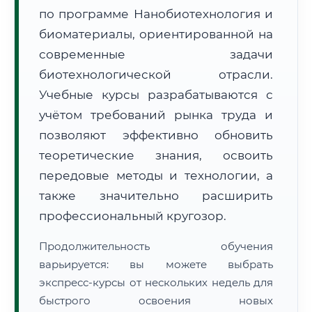
по программе Нанобиотехнология и
биоматериалы, ориентированной на
современные задачи
биотехнологической отрасли.
Учебные курсы разрабатываются с
🚚
Расчет логистики оригиналов:
• Маршрут транзита:
~1 113 км
учётом требований рынка труда и
• Экспресс-доставка СДЭК / Почтой:
2–3 рабочих дня
позволяют эффективно обновить
📜 Документы и аккредитация
теоретические знания, освоить
ФИС ФРДО
передовые методы и технологии, а
также значительно расширить
профессиональный кругозор.
🔍
Нажмите на документ для увеличения и просмотра
Продолжительность обучения
варьируется: вы можете выбрать
экспресс-курсы от нескольких недель для
быстрого освоения новых