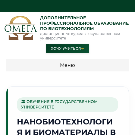
ДОПОЛНИТЕЛЬНОЕ
ПРОФЕССИОНАЛЬНОЕ ОБРАЗОВАНИЕ
ПО БИОТЕХНОЛОГИЯМ
дистанционные курсы в государственном
университете
ХОЧУ УЧИТЬСЯ
➜
Меню
💰 ПРОГРАММЫ И СТОИМОСТЬ
Стоимость по программам обучения "Биотехнологии"
🏛 ОБУЧЕНИЕ В ГОСУДАРСТВЕННОМ
УНИВЕРСИТЕТЕ
🌾
НАНОБИОТЕХНОЛОГИ
Я И БИОМАТЕРИАЛЫ В
Г. КУРГАН