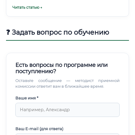
заслуживающий честного ответа. Давайте разберём, чем
Читать статью →
биоинженерия реально выигрывает у ближайших
конкурентов.
❓ Задать вопрос по обучению
Есть вопросы по программе или
поступлению?
Оставьте сообщение — методист приемной
комиссии ответит вам в ближайшее время.
Ваше имя *
Ваш E-mail (для ответа)