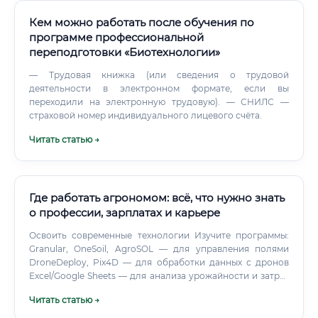
Кем можно работать после обучения по
программе профессиональной
переподготовки «Биотехнологии»
— Трудовая книжка (или сведения о трудовой
деятельности в электронном формате, если вы
переходили на электронную трудовую). — СНИЛС —
страховой номер индивидуального лицевого счёта.
Читать статью →
Где работать агрономом: всё, что нужно знать
о профессии, зарплатах и карьере
Освоить современные технологии Изучите программы:
Granular, OneSoil, AgroSOL — для управления полями
DroneDeploy, Pix4D — для обработки данных с дронов
Excel/Google Sheets — для анализа урожайности и затрат
Шаг 4. Создать портфолио Даже если вы новичок,
Читать статью →
соберите кейсы: результаты учебных проектов, аналитику
по пробным участкам, фото «до/после» применения