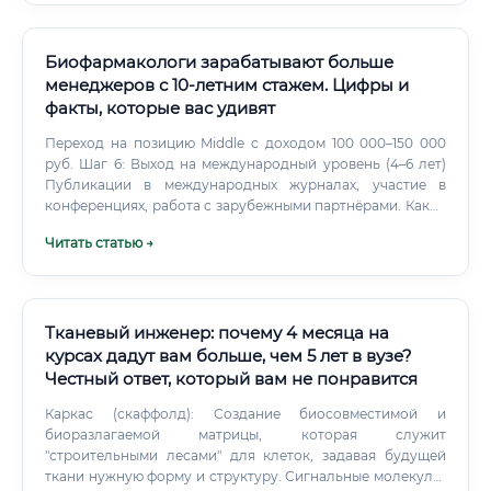
удобрений. Искать первую работу Начните с позиций:
Младший агроном Агроном-практикант Инженер-
агроном Через 1–2 сезона вы сможете претендовать на
Биофармакологи зарабатывают больше
более серьёзные должности.
менеджеров с 10-летним стажем. Цифры и
факты, которые вас удивят
Переход на позицию Middle с доходом 100 000–150 000
руб. Шаг 6: Выход на международный уровень (4–6 лет)
Публикации в международных журналах, участие в
конференциях, работа с зарубежными партнёрами. Какие
документы нужны для трудоустройства 📄 Для работы
Читать статью →
биофармакологом в России требуется стандартный
пакет документов, к которому добавляется
специфическая документация: ✅ Диплом о высшем
образовании по профильной специальности (фармация,
биология, химия, биотехнология) ✅ Трудовая книжка
Тканевый инженер: почему 4 месяца на
(или сведения о трудовой деятельности) ✅ Паспорт
курсах дадут вам больше, чем 5 лет в вузе?
гражданина РФ ✅ СНИЛС, ИНН ✅ Медицинская книжка
Честный ответ, который вам не понравится
(при работе в производственных условиях) ✅
Сертификаты о прохождении дополнительных курсов
Каркас (скаффолд): Создание биосовместимой и
(GCP, GMP, GLP, биостатистика) ✅ Список научных
биоразлагаемой матрицы, которая служит
публикаций (для позиций в R&D и академической сфере)
"строительными лесами" для клеток, задавая будущей
✅ Рекомендательные письма (приветствуются крупными
ткани нужную форму и структуру. Сигнальные молекулы: