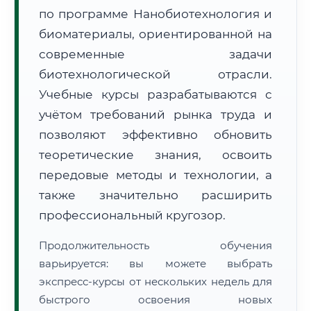
по программе Нанобиотехнология и
биоматериалы, ориентированной на
современные задачи
биотехнологической отрасли.
Учебные курсы разрабатываются с
🚚
Расчет логистики оригиналов:
• Маршрут транзита:
~2 815 км
учётом требований рынка труда и
• Экспресс-доставка СДЭК / Почтой:
4–6 рабочих дней
позволяют эффективно обновить
📜 Документы и аккредитация
теоретические знания, освоить
ФИС ФРДО
передовые методы и технологии, а
также значительно расширить
профессиональный кругозор.
🔍
Нажмите на документ для увеличения и просмотра
Продолжительность обучения
варьируется: вы можете выбрать
экспресс-курсы от нескольких недель для
быстрого освоения новых