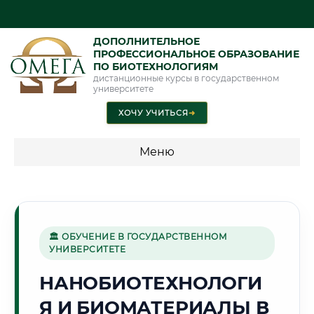
ДОПОЛНИТЕЛЬНОЕ
ПРОФЕССИОНАЛЬНОЕ ОБРАЗОВАНИЕ
ПО БИОТЕХНОЛОГИЯМ
дистанционные курсы в государственном
университете
ХОЧУ УЧИТЬСЯ
➜
Меню
💰 ПРОГРАММЫ И СТОИМОСТЬ
Стоимость по программам обучения "Биотехнологии"
🏛 ОБУЧЕНИЕ В ГОСУДАРСТВЕННОМ
УНИВЕРСИТЕТЕ
🏭
НАНОБИОТЕХНОЛОГИ
Я И БИОМАТЕРИАЛЫ В
Г. ЛИПЕЦК