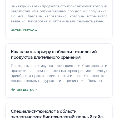
За каждым из этих продуктов стоит биотехнолог, который
разработал или оптимизировал процесс их получения.
Но есть базовые направления, которые встречаются
везде: ✅ Разработка и оптимизация ферментационных
процессов ✅ Подбор и модификация микроорганизмов-
Читать статью →
продуцентов ✅ Масштабирование процессов от
лабораторного до промышленного уровня ✅ Выделение
и очистка целевых продуктов (downstream processing) ✅
Разработка биокаталитических процессов с
использованием иммобилизованных ферментов ✅
Как начать карьеру в области технологий
Контроль качества и соответствие стандартам GMP, ISO ✅
продуктов длительного хранения
Работа с документацией и регуляторными требованиями
Проходить практику на предприятиях: Стажировки и
Возьмём конкретный пример. Компания хочет
практики на производственных предприятиях помогут
производить лимонную кислоту через ферментацию
приобрести практические навыки и опыт. Участвовать в
вместо химического синтеза.
дополнительных курсах и тренингах: Повышение
квалификации и освоение новых технологий увеличат
Читать статью →
конкурентоспособность на рынке труда. Следить за
отраслевыми новостями и инновациями: Постоянное
обновление знаний о новых методах и технологиях
хранения продуктов.
Специалист-технолог в области
экологических биотехнологий: полный гайд.