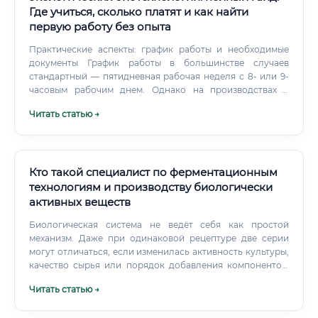
Где учиться, сколько платят и как найти
первую работу без опыта
Практические аспекты: график работы и необходимые
документы График работы в большинстве случаев
стандартный — пятидневная рабочая неделя с 8- или 9-
часовым рабочим днем. Однако на производствах с
непрерывным циклом (например, на очистных
Читать статью →
сооружениях) возможен сменный график.
Кто такой специалист по ферментационным
технологиям и производству биологически
активных веществ
Биологическая система не ведёт себя как простой
механизм. Даже при одинаковой рецептуре две серии
могут отличаться, если изменилась активность культуры,
качество сырья или порядок добавления компонентов.
Он сравнивает графики, журналы, лабораторные
Читать статью →
результаты и параметры оборудования.