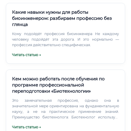
Какие навыки нужны для работы
биоинженером: разбираем профессию без
глянца
Кому подойдёт профессия биоинженера Не каждому
человеку подойдёт эта дорога. И это нормально —
профессия действительно специфическая.
Читать статью →
Кем можно работать после обучения по
программе профессиональной
переподготовки «Биотехнологии»
Это замечательная профессия, однако она в
значительной мере ориентирована на фундаментальную
науку, а не на практическое применение знаний.
Преимущество биотехнолога: Биотехнолог использует
биологические знания для решения конкретных
Читать статью →
промышленных, медицинских и экологических задач. Он