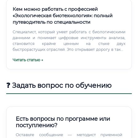
Кем можно работать с профессией
«Экологическая биотехнология»: полный
путеводитель по специальности
Специалист, который умеет работать с биологическими
данными и понимает цифровые инструменты анализа,
становится крайне ценным на стыке двух
быстрорастущих отраслей. Это открывает дорогу в такие
компании, как Illumina, Thermo Fisher, Novozymes и их
Читать статью →
российские аналоги. Зарплата выше, чем у большинства
смежников Как видно из таблицы выше, специалисты по
экологической биотехнологии в нефтегазовом секторе и
крупных промышленных компаниях зарабатывают
❓ Задать вопрос по обучению
значительно больше, чем классические экологи или
лаборанты-биологи.
Есть вопросы по программе или
поступлению?
Оставьте сообщение — методист приемной