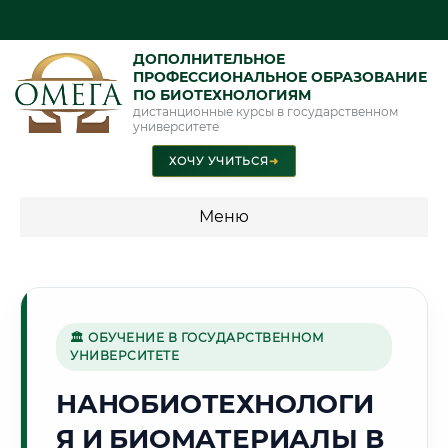
ДОПОЛНИТЕЛЬНОЕ
ПРОФЕССИОНАЛЬНОЕ ОБРАЗОВАНИЕ
ПО БИОТЕХНОЛОГИЯМ
дистанционные курсы в государственном
университете
ХОЧУ УЧИТЬСЯ
➜
Меню
💰 ПРОГРАММЫ И СТОИМОСТЬ
Стоимость по программам обучения "Биотехнологии"
🏛 ОБУЧЕНИЕ В ГОСУДАРСТВЕННОМ
УНИВЕРСИТЕТЕ
🧊
НАНОБИОТЕХНОЛОГИ
Я И БИОМАТЕРИАЛЫ В
Г. МУРМАНСК