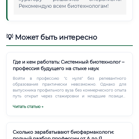
Рекомендую всем биотехнологам!
💡 Может быть интересно
Где и кем работать: Системный биотехнолог –
профессия будущего на стыке наук
Войти в профессию "с нуля" без релевантного
образования практически невозможно. Однако для
выпускника профильного вуза без коммерческого опыта
путь открыт через стажировки и младшие позиции.
Ключевым преимуществом будет портфолио: участие в
Читать статью →
студенческих научных проектах, публикации, победы в
профильных олимпиадах и хакатонах, выполнение пет-
проектов по анализу открытых биологических данных.
Сколько зарабатывают биофармакологи:
полный разбор профессии от А до Я