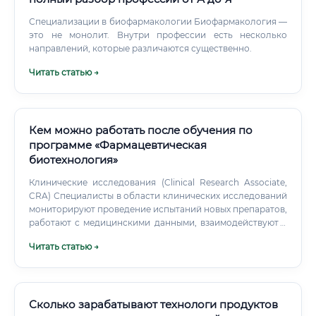
Специализации в биофармакологии Биофармакология —
это не монолит. Внутри профессии есть несколько
направлений, которые различаются существенно.
Читать статью →
Кем можно работать после обучения по
программе «Фармацевтическая
биотехнология»
Клинические исследования (Clinical Research Associate,
CRA) Специалисты в области клинических исследований
мониторируют проведение испытаний новых препаратов,
работают с медицинскими данными, взаимодействуют с
клиниками. Чем фармацевтическая биотехнология
Читать статью →
лучше: Это скорее смежная, а не конкурирующая
специальность. Человек с дипломом по
фармацевтической биотехнологии может работать в
клинических исследованиях (это лишь одно из
направлений), тогда как узкий специалист по CRA не
Сколько зарабатывают технологи продуктов