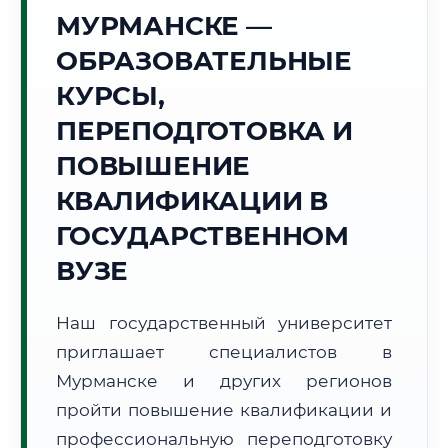
Точное местное время:
МУРМАНСКЕ —
11:54:46
ОБРАЗОВАТЕЛЬНЫЕ
Воскресенье, 9 Августа
КУРСЫ,
2026 г.
ПЕРЕПОДГОТОВКА И
+37°C
Погода в г. Мурманск:
⛅
,
Переменная облачность
ПОВЫШЕНИЕ
🌅 Восход:
04:40
🌇 Закат:
19:08
Световой день:
14 ч. 28 мин.
КВАЛИФИКАЦИИ В
ГОСУДАРСТВЕННОМ
📍 Региональная справка
г. Мурманск
ВУЗЕ
Субъект:
Мурманская область
Тел. код:
+7 (8152)
Наш государственный университет
Почтовые индексы:
183000–183999
приглашает специалистов в
Часовой пояс:
МСК (UTC+3)
Формат учебы:
Мурманске и других регионов
Дистанционно
пройти повышение квалификации и
🗺️ Зона обслуживания: г. Мурманск
профессиональную переподготовку