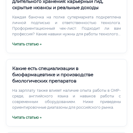
сможет легко перейти на производство или в R&D.
длительного хранения: карьерный гид,
скрытые нюансы и реальные доходы
Каждая баночка на полке супермаркета подкреплена
личной подписью и ответственностью технолога.
Профориентационный чек-лист: Подходит ли вам
профессия? Какие навыки нужны для работы технологом
продуктов длительного хранения Что отличает
Читать статью →
посредственного технолога от высокооплачиваемого
эксперта?
Какие есть специализации в
биофармацевтике и производстве
биологических препаратов
На зарплату также влияет наличие опыта работы в GMP-
среде, английского языка и навыков работы с
современным оборудованием. Ниже приведены
ориентировочные диапазоны для российского рынка.
Читать статью →