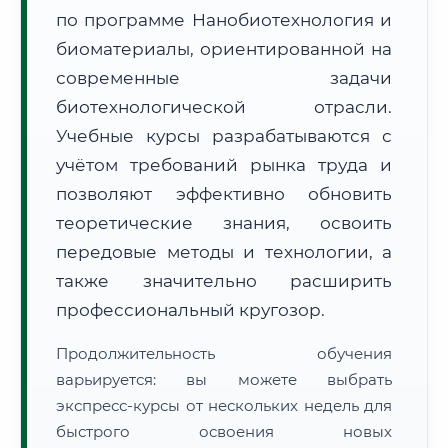
по программе Нанобиотехнология и
биоматериалы, ориентированной на
современные задачи
биотехнологической отрасли.
Учебные курсы разрабатываются с
🚚
Расчет логистики оригиналов:
• Маршрут транзита:
~2 621 км
учётом требований рынка труда и
• Экспресс-доставка СДЭК / Почтой:
4–6 рабочих дней
позволяют эффективно обновить
📜 Документы и аккредитация
теоретические знания, освоить
ФИС ФРДО
передовые методы и технологии, а
также значительно расширить
профессиональный кругозор.
🔍
Нажмите на документ для увеличения и просмотра
Продолжительность обучения
варьируется: вы можете выбрать
экспресс-курсы от нескольких недель для
быстрого освоения новых