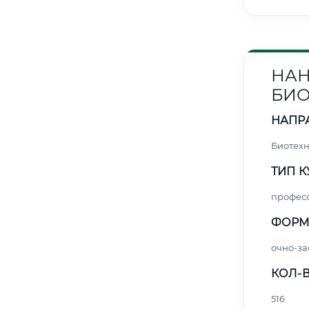
НАН
БИ
НАПР
Биотех
ТИП К
профес
ФОРМ
очно-за
КОЛ-В
516