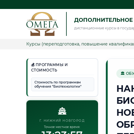
ДОПОЛНИТЕЛЬНОЕ
дистанционные курсы в госуда
Курсы (переподготовка, повышение квалифика
💰 ПРОГРАММЫ И
СТОИМОСТЬ
🏛 ОБ
Стоимость по программам
НА
обучения "Биотехнологии"
БИ
🏯
НО
Г. НИЖНИЙ НОВГОРОД
ОБ
Точное местное время: