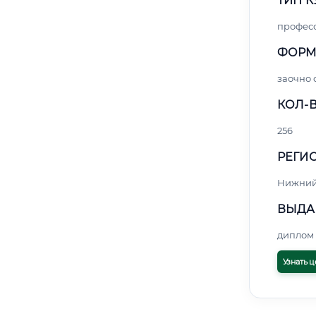
ТИП К
профес
ФОРМ
заочно 
КОЛ-В
256
РЕГИО
Нижний
ВЫДА
диплом 
Узнать ц