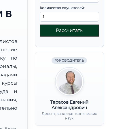
Количество слушателей:
 В
Рассчитать
листов
ышение
вку по
РУКОВОДИТЕЛЬ
иалы,
дачи
курсы
руда и
нания,
Тарасов Евгений
Александрович
ительно
Доцент, кандидат технических
наук
ыбрать