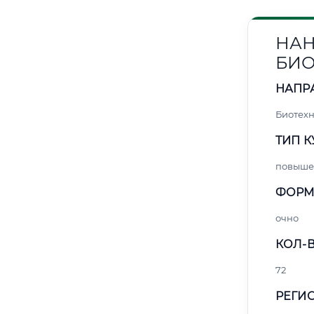
НАН
БИ
НАПР
Биотех
ТИП К
повыше
ФОРМ
очно
КОЛ-В
72
РЕГИО