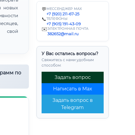
я новых
💬
МЕССЕНДЖЕР MAX
+7 (920) 211-67-25
ивности
📞
ТЕЛЕФОНЫ
есяцев,
+7 (905) 191-43-09
✉️
ЭЛЕКТРОННАЯ ПОЧТА
ь свой
382652@mail.ru
У Вас остались вопросы?
Свяжитесь с нами удобным
способом:
грамм по
Задать вопрос
Написать в Max
Задать вопрос в
Telegram