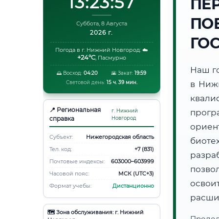
13:23:58
ПЕ
ПО
Суббота, 8 Августа
2026 г.
ГО
Погода в г. Нижний Новгород:
☁️
+24°C
,
Пасмурно
Наш г
🌅 Восход:
04:20
🌇 Закат:
19:59
Световой день:
15 ч. 39 мин.
в Ниж
квали
📍 Региональная
г. Нижний
прог
справка
Новгород
ори
Субъект:
Нижегородская область
биот
Тел. код:
+7 (831)
разра
Почтовые индексы:
603000–603999
позво
Часовой пояс:
МСК (UTC+3)
освоит
Формат учебы:
Дистанционно
расши
🗺️ Зона обслуживания: г. Нижний
Продо