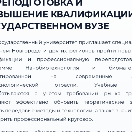
РЕПОДГОТОВКА И
ВЫШЕНИЕ КВАЛИФИКАЦИИ
СУДАРСТВЕННОМ ВУЗЕ
осударственный университет приглашает специа
нем Новгороде и других регионов пройти пов
фикации и профессиональную переподгото
рамме Нанобиотехнология и биоматер
ентированной на современные за
ехнологической отрасли. Учебные 
батываются с учётом требований рынка т
ляют эффективно обновить теоретические з
ь передовые методы и технологии, а также знач
рить профессиональный кругозор.
лжительность обучения варьируется: вы можете в