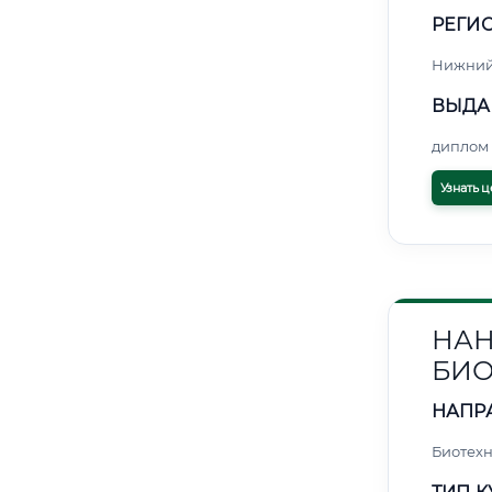
РЕГИО
Нижний
ВЫДА
диплом 
Узнать ц
НАН
БИ
НАПР
Биотех