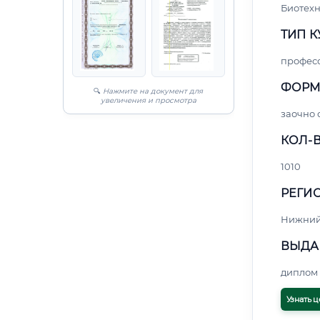
Биотех
ТИП К
профес
ФОРМ
🔍
Нажмите на документ для
увеличения и просмотра
заочно 
КОЛ-В
1010
РЕГИО
Нижний
ВЫДА
диплом 
Узнать ц