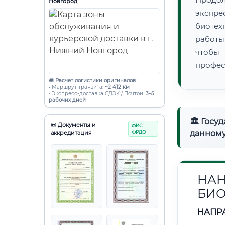
Новгород
экспре
биотех
работы
чтобы
профес
🚚
Расчет логистики оригиналов:
• Маршрут транзита:
~2 412 км
• Экспресс-доставка СДЭК / Почтой:
3–5
рабочих дней
🏛 Госу
📜 Документы и
ФИС
данному
аккредитация
ФРДО
НАН
БИ
НАПР