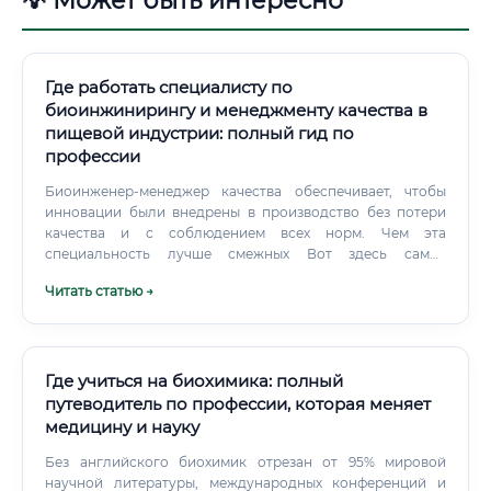
💡 Может быть интересно
Где работать специалисту по
биоинжинирингу и менеджменту качества в
пищевой индустрии: полный гид по
профессии
Биоинженер-менеджер качества обеспечивает, чтобы
инновации были внедрены в производство без потери
качества и с соблюдением всех норм. Чем эта
специальность лучше смежных Вот здесь самое
интересное. Почему стоит выбирать именно
Читать статью →
биоинжиниринг с менеджментом качества, а не одну из
перечисленных выше специальностей?
Где учиться на биохимика: полный
путеводитель по профессии, которая меняет
медицину и науку
Без английского биохимик отрезан от 95% мировой
научной литературы, международных конференций и