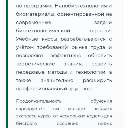
по программе Нанобиотехнология и
биоматериалы, ориентированной на
современные задачи
биотехнологической отрасли.
Учебные курсы разрабатываются с
🚚
Расчет логистики оригиналов:
• Маршрут транзита:
~2 592 км
учётом требований рынка труда и
• Экспресс-доставка СДЭК / Почтой:
4–6 рабочих дней
позволяют эффективно обновить
📜 Документы и аккредитация
теоретические знания, освоить
ФИС ФРДО
передовые методы и технологии, а
также значительно расширить
профессиональный кругозор.
🔍
Нажмите на документ для увеличения и просмотра
Продолжительность обучения
варьируется: вы можете выбрать
экспресс-курсы от нескольких недель для
быстрого освоения новых