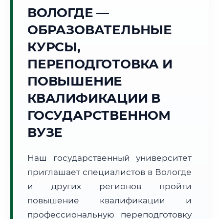
Точное местное время:
ВОЛОГДЕ —
05:49:23
ОБРАЗОВАТЕЛЬНЫЕ
Четверг, 6 Августа
КУРСЫ,
2026 г.
ПЕРЕПОДГОТОВКА И
+13°C
Погода в г. Вологда:
☁️
,
Пасмурно
ПОВЫШЕНИЕ
🌅 Восход:
04:17
🌇 Закат:
20:34
Световой день:
16 ч. 17 мин.
КВАЛИФИКАЦИИ В
ГОСУДАРСТВЕННОМ
📍 Региональная справка
г. Вологда
ВУЗЕ
Субъект:
Вологодская область
Тел. код:
+7 (8172)
Наш государственный университет
Почтовые индексы:
160000–160999
приглашает специалистов в Вологде
Часовой пояс:
МСК (UTC+3)
Формат учебы:
и других регионов пройти
Дистанционно
повышение квалификации и
🗺️ Зона обслуживания: г. Вологда
профессиональную переподготовку