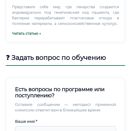
Представьте себе мир, где лекарства создаются
индивидуально под генетический код пациента, где
бактерии перерабатывают пластиковые отходы в
полезные материалы, а сельскохозяйственные культуры
сами защищают себя от вредителей без пестицидов. Этот
Читать статью →
мир не фантастика, а реальность, которую создают
системные биотехнологи.
❓ Задать вопрос по обучению
Есть вопросы по программе или
поступлению?
Оставьте сообщение — методист приемной
комиссии ответит вам в ближайшее время.
Ваше имя *