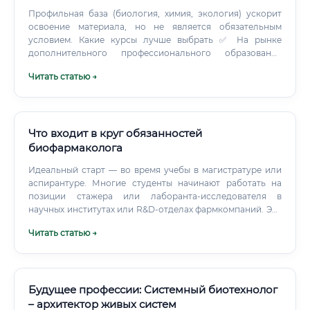
Профильная база (биология, химия, экология) ускорит
освоение материала, но не является обязательным
условием. Какие курсы лучше выбрать ✅ На рынке
дополнительного профессионального образования
представлен широкий выбор программ.
Читать статью →
Что входит в круг обязанностей
биофармаколога
Идеальный старт — во время учебы в магистратуре или
аспирантуре. Многие студенты начинают работать на
позиции стажера или лаборанта-исследователя в
научных институтах или R&D-отделах фармкомпаний. Это
позволяет получить бесценный практический опыт и
Читать статью →
завести полезные знакомства в профессиональной
среде.
Будущее профессии: Системный биотехнолог
– архитектор живых систем