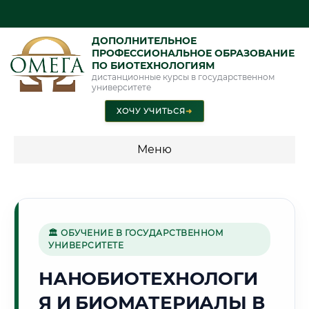
ДОПОЛНИТЕЛЬНОЕ
ПРОФЕССИОНАЛЬНОЕ ОБРАЗОВАНИЕ
ПО БИОТЕХНОЛОГИЯМ
дистанционные курсы в государственном
университете
ХОЧУ УЧИТЬСЯ
➜
Меню
💰 ПРОГРАММЫ И СТОИМОСТЬ
Стоимость по программам обучения "Биотехнологии"
🏛 ОБУЧЕНИЕ В ГОСУДАРСТВЕННОМ
УНИВЕРСИТЕТЕ
❄️
НАНОБИОТЕХНОЛОГИ
Я И БИОМАТЕРИАЛЫ В
Г. ВОЛОГДА