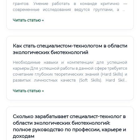
грантов. Умение работать в команде критично —
современные исследования ведутся группами, а не
одиночками. Коммуникация тоже важна: результаты
Читать статью →
нужно уметь объяснять — коллегам, руководителям,
инвесторам, пациентам.
Как стать специалистом-технологом в области
экологических биотехнологий
Необходимые навыки и компетенции для успешной
карьеры Для успешной работы в данной сфере требуется
сочетание глубоких теоретических знаний (Hard Skills) и
развитых личностных качеств (Soft Skills). Hard Skills
(профессиональные навыки): Фундаментальные знания:
Читать статью →
Глубокое понимание основ общей биологии,
микробиологии, биохимии, генетики и химии
(органической и неорганической). Экология и
природопользование: Знание экологического
законодательства, нормативов ПДК (предельно
Сколько зарабатывает специалист-технолог в
допустимых концентраций), принципов работы
области экологических биотехнологий:
экосистем.
полное руководство по профессии, карьере и
доходам