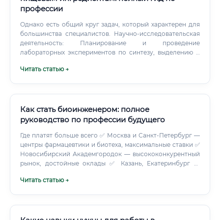
профессии
Однако есть общий круг задач, который характерен для
большинства специалистов. Научно-исследовательская
деятельность: Планирование и проведение
лабораторных экспериментов по синтезу, выделению и
очистке биологически активных веществ Скрининг
Читать статью →
микроорганизмов и растительного сырья как источников
ценных соединений Исследование биологической
активности полученных веществ: антиоксидантной,
антимикробной, противовоспалительной и других
Разработка новых методов анализа состава и свойств
Как стать биоинженером: полное
БАВ Оформление результатов исследований в виде
руководство по профессии будущего
научных отчётов, статей и патентных заявок
Где платят больше всего ✅ Москва и Санкт-Петербург —
Технологическая деятельность: Разработка и
центры фармацевтики и биотеха, максимальные ставки ✅
оптимизация процессов ферментации, экстракции,
Новосибирский Академгородок — высококонкурентный
хроматографической очистки Работа с биореакторами и
рынок, достойные оклады ✅ Казань, Екатеринбург —
ферментёрами: контроль параметров культивирования
развивающиеся биотехнологические кластеры ✅
микроорганизмов Масштабирование лабораторных
Читать статью →
Удалённая работа на международные компании — доход
процессов до промышленного уровня (так называемый
в валюте ✅ США, Германия, Швейцария, Нидерланды —
scale-up) Разработка технологических регламентов и
мировые лидеры по зарплатам биоинженеров ⚠️
инструкций по производству Контроль качества и
Максимальный доход в отрасли — у специалистов,
безопасности: Проведение анализов в соответствии с
работающих в международных фармацевтических