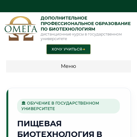
ДОПОЛНИТЕЛЬНОЕ
ПРОФЕССИОНАЛЬНОЕ ОБРАЗОВАНИЕ
ПО БИОТЕХНОЛОГИЯМ
дистанционные курсы в государственном
университете
ХОЧУ УЧИТЬСЯ
➜
Меню
💰 ПРОГРАММЫ И СТОИМОСТЬ
Стоимость по программам обучения "Биотехнологии"
🏛 ОБУЧЕНИЕ В ГОСУДАРСТВЕННОМ
УНИВЕРСИТЕТЕ
🌅
ПИЩЕВАЯ
БИОТЕХНОЛОГИЯ В
Г. АКТЮБИНСК