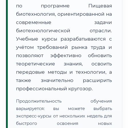
по программе Пищевая
биотехнология, ориентированной на
современные задачи
биотехнологической отрасли.
Учебные курсы разрабатываются с
🚚
Расчет логистики оригиналов:
• Маршрут транзита:
~1 910 км
учётом требований рынка труда и
• Экспресс-доставка СДЭК / Почтой:
3–5 рабочих дней
позволяют эффективно обновить
📜 Документы и аккредитация
теоретические знания, освоить
ФИС ФРДО
передовые методы и технологии, а
также значительно расширить
профессиональный кругозор.
🔍
Нажмите на документ для увеличения и просмотра
Продолжительность обучения
варьируется: вы можете выбрать
экспресс-курсы от нескольких недель для
быстрого освоения новых