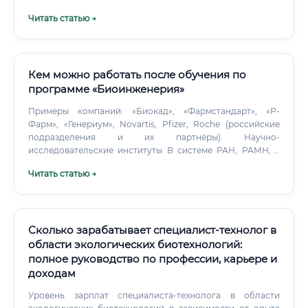
(бактериофаги, пробиотики, иммунобиологические
Читать статью →
препараты), которые позволяют лечить животных без
антибиотиков.
Кем можно работать после обучения по
программе «Биоинженерия»
Примеры компаний: «Биокад», «Фармстандарт», «Р-
Фарм», «Генериум», Novartis, Pfizer, Roche (российские
подразделения и их партнёры). Научно-
исследовательские институты В системе РАН, РАМН, а
также при крупных университетах работают
Читать статью →
специализированные лаборатории биоинженерии.
Сколько зарабатывает специалист-технолог в
области экологических биотехнологий:
полное руководство по профессии, карьере и
доходам
Уровень зарплат специалиста-технолога в области