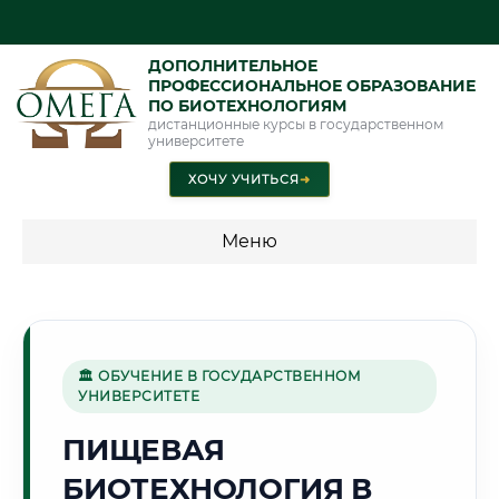
ДОПОЛНИТЕЛЬНОЕ
ПРОФЕССИОНАЛЬНОЕ ОБРАЗОВАНИЕ
ПО БИОТЕХНОЛОГИЯМ
дистанционные курсы в государственном
университете
ХОЧУ УЧИТЬСЯ
➜
Меню
💰 ПРОГРАММЫ И СТОИМОСТЬ
Стоимость по программам обучения "Биотехнологии"
🏛 ОБУЧЕНИЕ В ГОСУДАРСТВЕННОМ
УНИВЕРСИТЕТЕ
🌲
ПИЩЕВАЯ
БИОТЕХНОЛОГИЯ В
Г. ГОМЕЛЬ