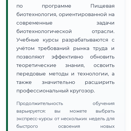
по программе Пищевая
биотехнология, ориентированной на
современные задачи
биотехнологической отрасли.
Учебные курсы разрабатываются с
🚚
Расчет логистики оригиналов:
• Маршрут транзита:
~3 350 км
учётом требований рынка труда и
• Экспресс-доставка СДЭК / Почтой:
5–7 рабочих дней
позволяют эффективно обновить
📜 Документы и аккредитация
теоретические знания, освоить
ФИС ФРДО
передовые методы и технологии, а
также значительно расширить
профессиональный кругозор.
🔍
Нажмите на документ для увеличения и просмотра
Продолжительность обучения
варьируется: вы можете выбрать
экспресс-курсы от нескольких недель для
быстрого освоения новых