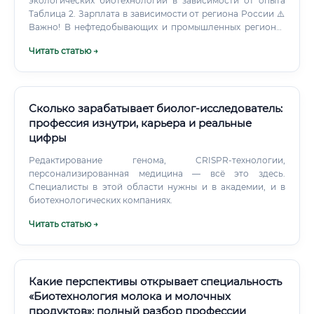
экологических биотехнологий в зависимости от опыта
Таблица 2. Зарплата в зависимости от региона России ⚠️
Важно! В нефтедобывающих и промышленных регионах
(Тюмень, Ханты-Мансийск, Норильск) уровень зарплат
Читать статью →
значительно выше из-за высокой потребности в
биоремедиации нефтезагрязнённых территорий.
Сколько зарабатывает биолог-исследователь:
профессия изнутри, карьера и реальные
цифры
Редактирование генома, CRISPR-технологии,
персонализированная медицина — всё это здесь.
Специалисты в этой области нужны и в академии, и в
биотехнологических компаниях.
Читать статью →
Какие перспективы открывает специальность
«Биотехнология молока и молочных
продуктов»: полный разбор профессии