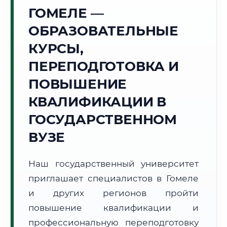
Точное местное время:
ГОМЕЛЕ —
18:35:07
ОБРАЗОВАТЕЛЬНЫЕ
Пятница, 7 Августа
КУРСЫ,
2026 г.
ПЕРЕПОДГОТОВКА И
+30°C
Погода в г. Гомель:
☁️
,
Пасмурно
ПОВЫШЕНИЕ
🌅 Восход:
05:25
🌇 Закат:
20:37
Световой день:
15 ч. 12 мин.
КВАЛИФИКАЦИИ В
ГОСУДАРСТВЕННОМ
📍 Региональная справка
г. Гомель
ВУЗЕ
Субъект:
Республика Беларусь
Тел. код:
+375 (232)
Наш государственный университет
Почтовые индексы:
246000–246050
приглашает специалистов в Гомеле
Часовой пояс:
UTC+3
Формат учебы:
и других регионов пройти
Дистанционно
повышение квалификации и
🗺️ Зона обслуживания: г. Гомель
профессиональную переподготовку