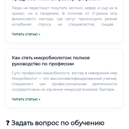
Люди не перестанут покупать молоко, кефир и сыр ни в
кризис, ни в пандемию. В отличие от IT-рынка или
финансового сектора, где могут происходить резкие
колебания спроса на специалистов, пищевая
промышленность обеспечивает устойчивую занятость.
Читать статью →
Как стать микробиологом: полное
руководство по профессии
Суть профессии микробиолога: взгляд в невидимый мир
Микробиолог — это высококвалифицированный ученый,
специалист, чья профессиональная деятельность
сосредоточена на изучении микроорганизмов: бактерий,
вирусов, грибов, простейших и водорослей. Суть
Читать статью →
профессии заключается в исследовании их строения,
жизнедеятельности, генетики, роли в природе и влияния
на живые организмы, включая человека. Это не просто
наблюдение под микроскопом, а глубокий анализ
❓ Задать вопрос по обучению
фундаментальных процессов жизни на
микроскопическом уровне.