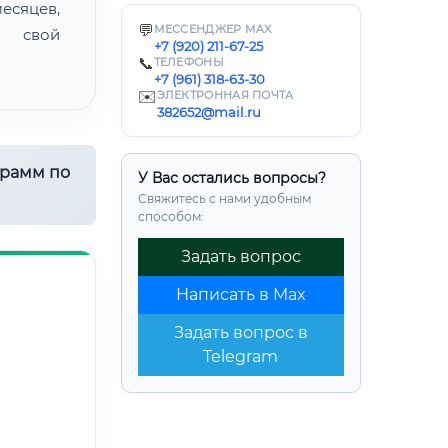
есяцев,
💬
МЕССЕНДЖЕР MAX
ь свой
+7 (920) 211-67-25
📞
ТЕЛЕФОНЫ
+7 (961) 318-63-30
✉️
ЭЛЕКТРОННАЯ ПОЧТА
382652@mail.ru
грамм по
У Вас остались вопросы?
Свяжитесь с нами удобным
способом:
Задать вопрос
Написать в Max
Задать вопрос в
Telegram