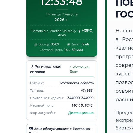
12:33:49
ПО
ГО
Пятница, 7 Августа
2026 г.
Наш г
+35°C
Погода в г. Ростов-на-Дону:
☀️
,
Ясно
в Рос
🌅 Восход:
05:07
🌇 Закат:
19:46
квали
Световой день:
14 ч. 39 мин.
прогр
совре
📍 Региональная
г. Ростов-на-
справка
Дону
курсы
позво
Субъект:
Ростовская область
освоит
Тел. код:
+7 (863)
Почтовые индексы:
344000–344999
расши
Часовой пояс:
МСК (UTC+3)
Продо
Формат учебы:
Дистанционно
экспре
биотех
🗺️ Зона обслуживания: г. Ростов-на-