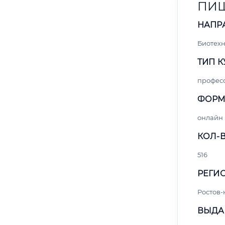
ПИЩ
НАПР
Биотех
ТИП К
профес
ФОРМ
онлайн
КОЛ-В
516
РЕГИО
Ростов-
ВЫДА