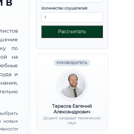
 В
Количество слушателей:
листов
Рассчитать
ышение
вку по
ной на
РУКОВОДИТЕЛЬ
чебные
руда и
нания,
ительно
Тарасов Евгений
Александрович
ыбрать
Доцент, кандидат технических
я новых
наук
ивности