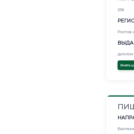
256
РЕГИО
Ростов-
ВЫДА
диплом 
Узнать ц
ПИЩ
НАПР
Биотех