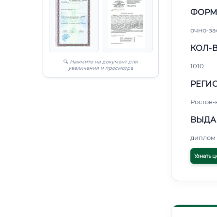
ФОРМ
очно-за
КОЛ-В
🔍
Нажмите на документ для
1010
увеличения и просмотра
РЕГИО
Ростов-
ВЫДА
диплом 
Узнать ц