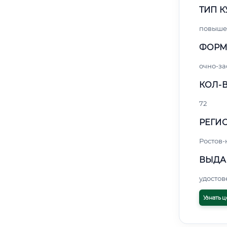
ТИП К
повыше
ФОРМ
очно-за
КОЛ-В
72
РЕГИО
Ростов-
ВЫДА
удосто
Узнать ц