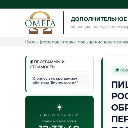
ДОПОЛНИТЕЛЬНОЕ
дистанционные курсы в госуда
Курсы (переподготовка, повышение квалифика
💰 ПРОГРАММЫ И
СТОИМОСТЬ
🏛 ОБ
Стоимость по программам
ПИ
обучения "Биотехнологии"
РО
☀️
ОБ
Г. РОСТОВ-НА-ДОНУ
ПЕ
Точное местное время: