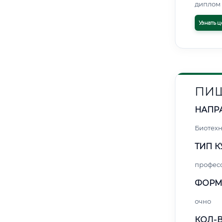
диплом 
Узнать ц
ПИЩ
НАПР
Биотех
ТИП К
профес
ФОРМ
очно
КОЛ-В