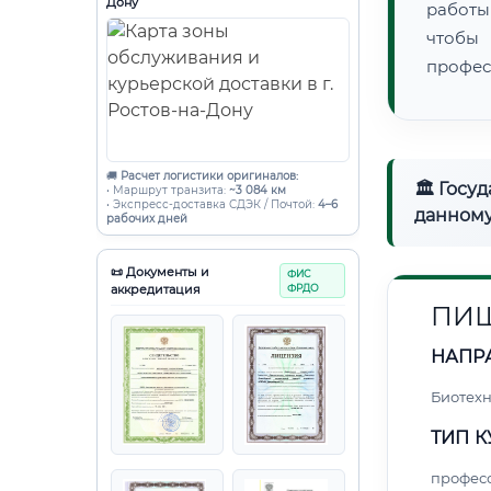
Дону
работы
чтобы
профес
🚚
Расчет логистики оригиналов:
🏛 Госу
• Маршрут транзита:
~3 084 км
• Экспресс-доставка СДЭК / Почтой:
4–6
данному
рабочих дней
📜 Документы и
ФИС
аккредитация
ФРДО
ПИЩ
НАПР
Биотех
ТИП К
профес