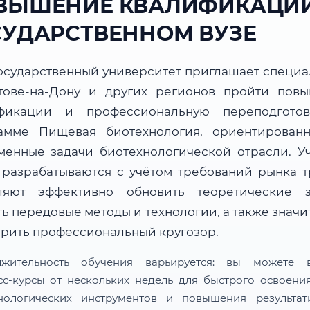
ВЫШЕНИЕ КВАЛИФИКАЦИИ
СУДАРСТВЕННОМ ВУЗЕ
осударственный университет приглашает специа
тове-на-Дону и других регионов пройти пов
фикации и профессиональную переподгото
амме Пищевая биотехнология, ориентирован
менные задачи биотехнологической отрасли. У
 разрабатываются с учётом требований рынка т
ляют эффективно обновить теоретические з
ь передовые методы и технологии, а также знач
рить профессиональный кругозор.
лжительность обучения варьируется: вы можете в
сс-курсы от нескольких недель для быстрого освоени
нологических инструментов и повышения результат