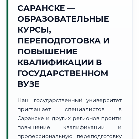
Точное местное время:
САРАНСКЕ —
20:10:20
ОБРАЗОВАТЕЛЬНЫЕ
Четверг, 6 Августа
КУРСЫ,
2026 г.
ПЕРЕПОДГОТОВКА И
+22°C
Погода в г. Саранск:
☀️
,
Ясно
ПОВЫШЕНИЕ
🌅 Восход:
04:20
🌇 Закат:
19:49
Световой день:
15 ч. 29 мин.
КВАЛИФИКАЦИИ В
ГОСУДАРСТВЕННОМ
📍 Региональная справка
г. Саранск
ВУЗЕ
Субъект:
Республика Мордовия
Тел. код:
+7 (8342)
Наш государственный университет
Почтовые индексы:
430000–430999
приглашает специалистов в
Часовой пояс:
МСК (UTC+3)
Формат учебы:
Саранске и других регионов пройти
Дистанционно
повышение квалификации и
🗺️ Зона обслуживания: г. Саранск
профессиональную переподготовку