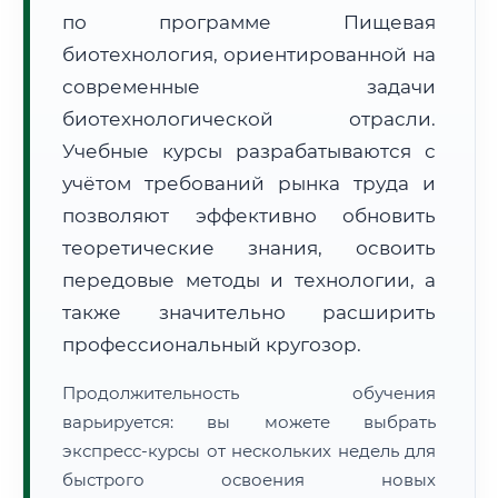
по программе Пищевая
биотехнология, ориентированной на
современные задачи
биотехнологической отрасли.
Учебные курсы разрабатываются с
🚚
Расчет логистики оригиналов:
• Маршрут транзита:
~2 404 км
учётом требований рынка труда и
• Экспресс-доставка СДЭК / Почтой:
3–5 рабочих дней
позволяют эффективно обновить
📜 Документы и аккредитация
теоретические знания, освоить
ФИС ФРДО
передовые методы и технологии, а
также значительно расширить
профессиональный кругозор.
🔍
Нажмите на документ для увеличения и просмотра
Продолжительность обучения
варьируется: вы можете выбрать
экспресс-курсы от нескольких недель для
быстрого освоения новых