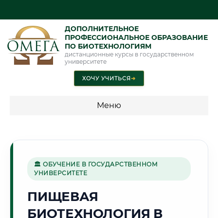
ДОПОЛНИТЕЛЬНОЕ
ПРОФЕССИОНАЛЬНОЕ ОБРАЗОВАНИЕ
ПО БИОТЕХНОЛОГИЯМ
дистанционные курсы в государственном
университете
ХОЧУ УЧИТЬСЯ
➜
Меню
💰 ПРОГРАММЫ И СТОИМОСТЬ
Стоимость по программам обучения "Биотехнологии"
🏛 ОБУЧЕНИЕ В ГОСУДАРСТВЕННОМ
УНИВЕРСИТЕТЕ
🌿
ПИЩЕВАЯ
БИОТЕХНОЛОГИЯ В
Г. САРАНСК