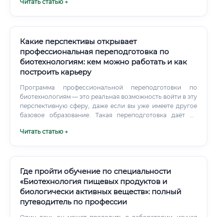
Читать статью →
предприятиях пищевой промышленности, включая:
Консервные заводы: Производство консервированных
овощей, фруктов, мяса и рыбы. Молочные комбинаты:
Выпуск молочных продуктов с длительным сроком
хранения, таких как ультрапастеризованное молоко.
Какие перспективы открывает
профессиональная переподготовка по
биотехнологиям: кем можно работать и как
построить карьеру
Программа профессиональной переподготовки по
биотехнологиям — это реальная возможность войти в эту
перспективную сферу, даже если вы уже имеете другое
базовое образование. Такая переподготовка даёт не
просто набор теоретических знаний, а полноценную
Читать статью →
профессиональную квалификацию, признаваемую
работодателями. Суть профессии биотехнолога
Биотехнолог — это специалист на стыке биологии,
химии, медицины, генетики и инженерии.
Где пройти обучение по специальности
«Биотехнология пищевых продуктов и
биологически активных веществ»: полный
путеводитель по профессии