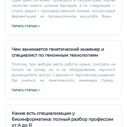
Один день он может проводить в лаборатории, изучая
свойства нового штамма бактерий, а на следующий —
стоять рядом с производственной линией, контролируя
ферментацию на промышленном масштабе. Важная
особенность этой профессии — она постоянно
Читать статью →
развивается. Каждый год появляются новые технологии,
новые штаммы микроорганизмов, новые методы анализа.
Чем занимается генетический инженер и
специалист по геномным технологиям
Поэтому при выборе места работы нужно смотреть не
только на оклад, но и на оборудование, научного
руководителя, доступ к данным и перспективу развития.
Где учиться на генетического инженера Прямой
образовательный маршрут может начинаться с
Читать статью →
бакалавриата по биологии, биотехнологии,
биоинженерии, генетике, биохимии или молекулярной
биологии.
Какие есть специализации у
биоинформатика: полный разбор профессии
от А до Я