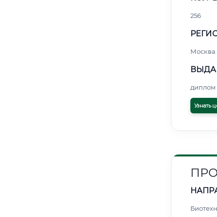
256
РЕГИО
Москва
ВЫДА
диплом 
Узнать ц
ПРО
НАПР
Биотех