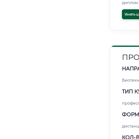
диплом 
Узнать ц
ПРО
НАПР
Биотех
ТИП К
профес
ФОРМ
дистан
КОЛ-В