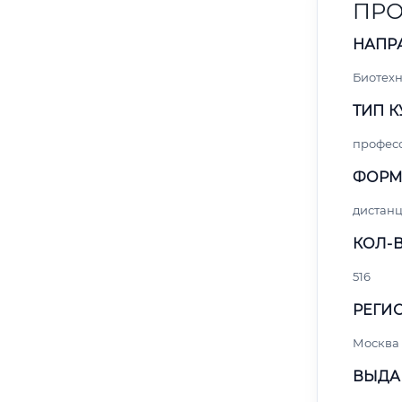
ПРО
НАПР
Биотех
ТИП К
профес
ФОРМ
дистан
КОЛ-В
516
РЕГИО
Москва
ВЫДА