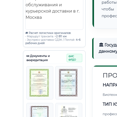
работы
чтобы
профес
🚚
Расчет логистики оригиналов:
• Маршрут транзита:
~2 811 км
• Экспресс-доставка СДЭК / Почтой:
4–6
рабочих дней
🏛 Госу
данному
📜 Документы и
ФИС
аккредитация
ФРДО
ПРО
НАПР
Биотех
ТИП К
профес