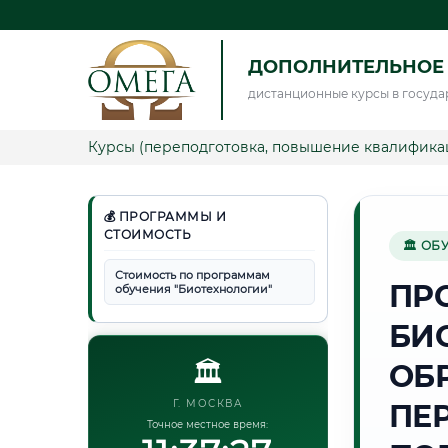
ДОПОЛНИТЕЛЬНОЕ
дистанционные курсы в госуда
Курсы (переподготовка, повышение квалифика
💰 ПРОГРАММЫ И
СТОИМОСТЬ
🏛 ОБ
Стоимость по программам
ПР
обучения "Биотехнологии"
БИ
🏛️
ОБ
Г. МОСКВА
ПЕ
Точное местное время: