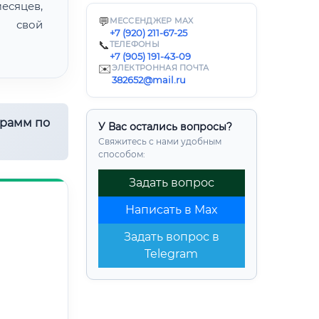
есяцев,
💬
МЕССЕНДЖЕР MAX
ь свой
+7 (920) 211-67-25
📞
ТЕЛЕФОНЫ
+7 (905) 191-43-09
✉️
ЭЛЕКТРОННАЯ ПОЧТА
382652@mail.ru
грамм по
У Вас остались вопросы?
Свяжитесь с нами удобным
способом:
Задать вопрос
Написать в Max
Задать вопрос в
Telegram