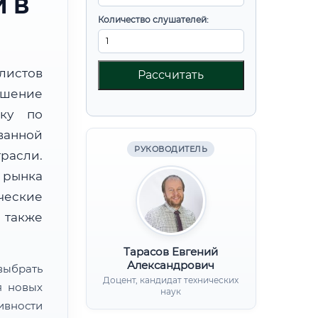
 В
Количество слушателей:
листов
Рассчитать
шение
вку по
ванной
РУКОВОДИТЕЛЬ
расли.
 рынка
ческие
 также
Тарасов Евгений
Александрович
ыбрать
Доцент, кандидат технических
я новых
наук
ивности