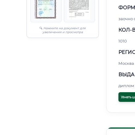
ФОРМ
заочно 
🔍
Нажмите на документ для
КОЛ-В
увеличения и просмотра
1010
РЕГИО
Москва
ВЫДА
диплом 
Узнать ц