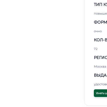
ТИП К
повыше
ФОРМ
очно
КОЛ-В
72
РЕГИО
Москва
ВЫДА
удосто
Узнать ц