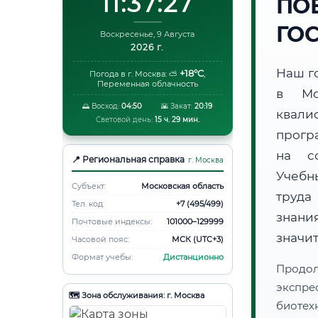
11:37:28
ПО
ГО
Воскресенье, 9 Августа
2026 г.
Наш г
+18°C
Погода в г. Москва:
⛅
,
Переменная облачность
в Мо
🌅 Восход:
04:50
🌇 Закат:
20:19
квали
Световой день:
15 ч. 29 мин.
прогр
на со
📍 Региональная справка
г. Москва
Учебн
Субъект:
Московская область
труда
Тел. код:
+7 (495/499)
знани
Почтовые индексы:
101000–129999
значи
Часовой пояс:
МСК (UTC+3)
Формат учебы:
Дистанционно
Продо
экспре
🗺️ Зона обслуживания: г. Москва
биотех