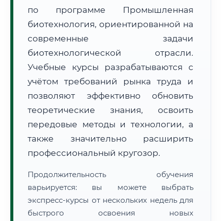
по программе Промышленная
биотехнология, ориентированной на
современные задачи
биотехнологической отрасли.
Учебные курсы разрабатываются с
🚚
Расчет логистики оригиналов:
• Маршрут транзита:
~2 799 км
учётом требований рынка труда и
• Экспресс-доставка СДЭК / Почтой:
4–6 рабочих дней
позволяют эффективно обновить
📜 Документы и аккредитация
теоретические знания, освоить
ФИС ФРДО
передовые методы и технологии, а
также значительно расширить
профессиональный кругозор.
🔍
Нажмите на документ для увеличения и просмотра
Продолжительность обучения
варьируется: вы можете выбрать
экспресс-курсы от нескольких недель для
быстрого освоения новых