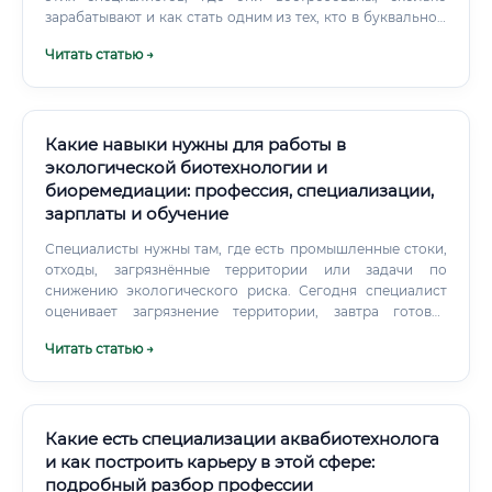
зарабатывают и как стать одним из тех, кто в буквальном
смысле проектирует будущее. Если говорить просто,
Читать статью →
генный инженер — это архитектор жизни на
молекулярном уровне.
Какие навыки нужны для работы в
экологической биотехнологии и
биоремедиации: профессия, специализации,
зарплаты и обучение
Специалисты нужны там, где есть промышленные стоки,
отходы, загрязнённые территории или задачи по
снижению экологического риска. Сегодня специалист
оценивает загрязнение территории, завтра готовит
программу производственного экологического
Читать статью →
контроля, а через неделю участвует в обсуждении
проекта очистных сооружений.
Какие есть специализации аквабиотехнолога
и как построить карьеру в этой сфере:
подробный разбор профессии