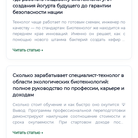
создания йогурта будущего до гарантии
безопасности нации
Технолог чаще работает по готовым схемам, инженер по
качеству — по стандартам. Биотехнолог же находится на
переднем крае инноваций. Именно он решает, как с
помощью нового штамма бактерий создать кефир с
уникальными полезными свойствами или как заставить
Читать статью →
ферменты расщепить растительный белок так, чтобы он
стал похож на нежную говядину.
Сколько зарабатывает специалист-технолог в
области экологических биотехнологий:
полное руководство по профессии, карьере и
доходам
Сколько стоит обучение и как быстро оно окупится: 💡
Вывод: Программы профессиональной переподготовки
демонстрируют наилучшее соотношение стоимости и
срока окупаемости. При стартовом доходе после
обучения от 50 000 рублей вложения возвращаются уже
Читать статью →
за 2–3 месяца работы. Можно ли войти в профессию без