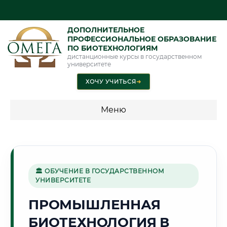
ДОПОЛНИТЕЛЬНОЕ
ПРОФЕССИОНАЛЬНОЕ ОБРАЗОВАНИЕ
ПО БИОТЕХНОЛОГИЯМ
дистанционные курсы в государственном
университете
ХОЧУ УЧИТЬСЯ
➜
Меню
💰 ПРОГРАММЫ И СТОИМОСТЬ
Стоимость по программам обучения "Биотехнологии"
🏛 ОБУЧЕНИЕ В ГОСУДАРСТВЕННОМ
УНИВЕРСИТЕТЕ
🏢
ПРОМЫШЛЕННАЯ
БИОТЕХНОЛОГИЯ В
Г. МЫТИЩИ