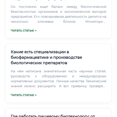
Он постоянно ищет баланс между биологической
безопасностью организмов и экономической выгодой
предприятия. Его повседневная деятельность делится на
несколько ключевых блоков: Мониторинг
гидрохимического режима: измерение уровня
Читать статью →
кислорода, pH, аммония, нитритов и солености.
Управление кормлением: расчет конверсии корма (FCR),
подбор рецептур с высокой усвояемостью.
Какие есть специализации в
биофармацевтике и производстве
биологических препаратов
На нём написана значительная часть научных статей,
руководств к оборудованию и международных
нормативных документов. Личные качества Технические
знания можно расширить. А вот привычку проверять
себя и отвечать за результат сформировать сложнее.
Читать статью →
Где работать пищевому биотехнологу: от