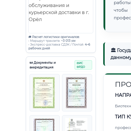
работы
чтобы
профес
🚚
Расчет логистики оригиналов:
• Маршрут транзита:
~3 013 км
• Экспресс-доставка СДЭК / Почтой:
4–6
рабочих дней
🏛 Госу
данному
📜 Документы и
ФИС
аккредитация
ФРДО
ПРО
НАПР
Биотех
ТИП К
профес