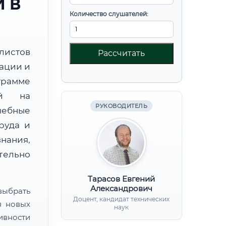
 В
Количество слушателей:
листов
Рассчитать
ации и
рамме
ой на
РУКОВОДИТЕЛЬ
чебные
руда и
нания,
ительно
Тарасов Евгений
Александрович
ыбрать
Доцент, кандидат технических
я новых
наук
ивности