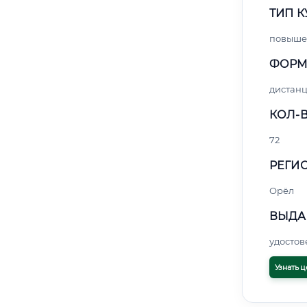
ТИП К
повыше
ФОРМ
дистан
КОЛ-В
72
РЕГИО
Орёл
ВЫДА
удосто
Узнать ц