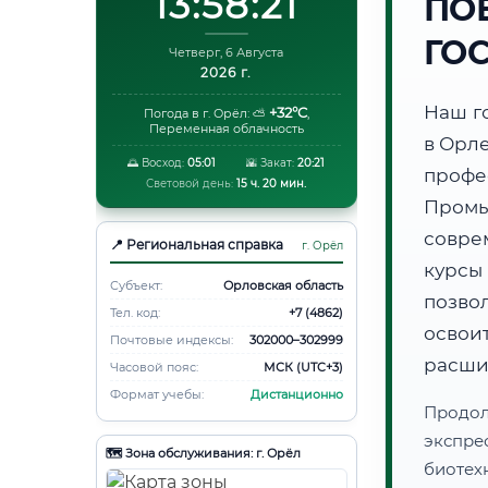
13:58:22
ПО
ГО
Четверг, 6 Августа
2026 г.
Наш г
+32°C
Погода в г. Орёл:
⛅
,
Переменная облачность
в Орл
🌅 Восход:
05:01
🌇 Закат:
20:21
проф
Световой день:
15 ч. 20 мин.
Пром
совре
📍 Региональная справка
г. Орёл
курсы
Субъект:
Орловская область
позво
Тел. код:
+7 (4862)
освоит
Почтовые индексы:
302000–302999
расши
Часовой пояс:
МСК (UTC+3)
Формат учебы:
Дистанционно
Продо
экспре
🗺️ Зона обслуживания: г. Орёл
биотех