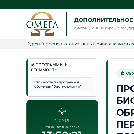
ДОПОЛНИТЕЛЬНОЕ
дистанционные курсы в госуда
Курсы (переподготовка, повышение квалифика
💰 ПРОГРАММЫ И
СТОИМОСТЬ
🏛 ОБ
Стоимость по программам
ПР
обучения "Биотехнологии"
БИ
🦅
ОБ
Г. ОРЁЛ
ПЕ
Точное местное время: