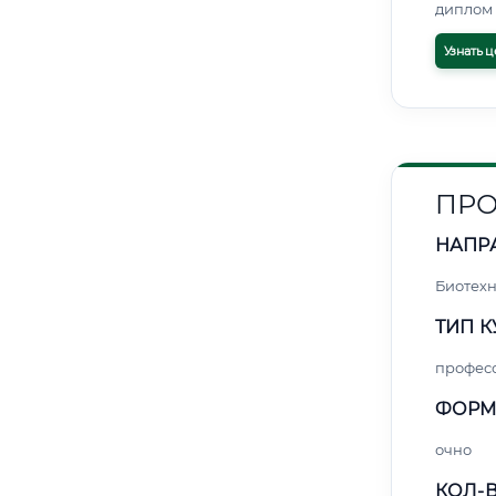
диплом 
Узнать ц
ПРО
НАПР
Биотех
ТИП К
профес
ФОРМ
очно
КОЛ-В