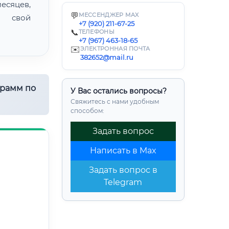
есяцев,
💬
МЕССЕНДЖЕР MAX
ь свой
+7 (920) 211-67-25
📞
ТЕЛЕФОНЫ
+7 (967) 463-18-65
✉️
ЭЛЕКТРОННАЯ ПОЧТА
382652@mail.ru
грамм по
У Вас остались вопросы?
Свяжитесь с нами удобным
способом:
Задать вопрос
Написать в Max
Задать вопрос в
Telegram