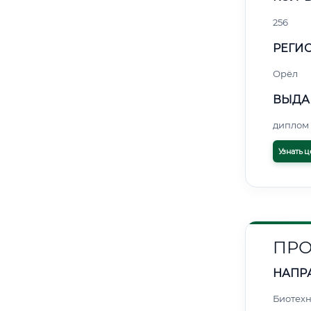
256
РЕГИО
Орёл
ВЫДА
диплом 
Узнать ц
ПРО
НАПР
Биотех