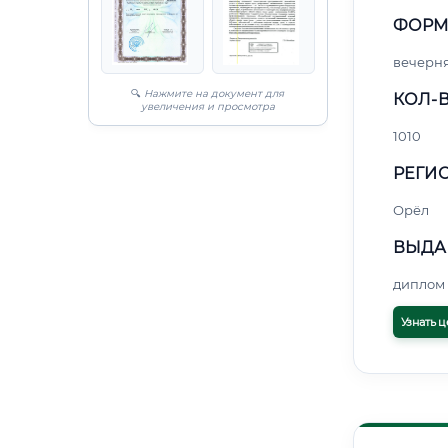
ФОРМ
вечерн
🔍
Нажмите на документ для
КОЛ-В
увеличения и просмотра
1010
РЕГИО
Орёл
ВЫДА
диплом 
Узнать ц