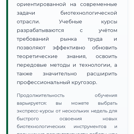
ориентированной на современные
задачи биотехнологической
отрасли. Учебные курсы
разрабатываются с учётом
требований рынка труда и
🚚
Расчет логистики оригиналов:
• Маршрут транзита:
позволяют эффективно обновить
~2 790 км
• Экспресс-доставка СДЭК / Почтой:
4–6 рабочих дней
теоретические знания, освоить
передовые методы и технологии, а
📜 Документы и аккредитация
ФИС ФРДО
также значительно расширить
профессиональный кругозор.
🔍
Нажмите на документ для увеличения и просмотра
Продолжительность обучения
варьируется: вы можете выбрать
экспресс-курсы от нескольких недель для
быстрого освоения новых
биотехнологических инструментов и