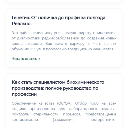
Понимание принципов работы медицинских приборов
различных типов (диагностических, терапевтических,
хирургических).
Генетик. От новичка до профи за полгода.
Реально.
Это даёт специалисту уникальную широту применения:
от диагностики редких заболеваний до создания новых
видов лекарств. Как начать карьеру: с чего начать
обучение ✅ Путь в профессию традиционно начинается с
высшего медицинского или биологического
Читать статью →
образования.
Как стать специалистом биохимического
производства: полное руководство по
профессии
Обеспечение качества (QC/QA): Отбор проб на всех
стадиях производства для лабораторного анализа.
Контроль стерильности процесса, предотвращение
контаминации (заражения) посторонними
микроорганизмами.