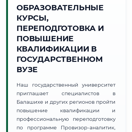
Точное местное время:
ОБРАЗОВАТЕЛЬНЫЕ
13:45:42
КУРСЫ,
Суббота, 8 Августа
ПЕРЕПОДГОТОВКА И
2026 г.
ПОВЫШЕНИЕ
+19°C
Погода в г. Балашиха:
☁️
,
Пасмурно
КВАЛИФИКАЦИИ В
🌅 Восход:
04:46
🌇 Закат:
20:21
Световой день:
15 ч. 35 мин.
ГОСУДАРСТВЕННОМ
ВУЗЕ
📍 Региональная справка
г. Балашиха
Субъект:
Московская область
Наш государственный университет
Тел. код:
+7 (495/498)
приглашает специалистов в
Почтовые индексы:
143900–143999
Балашихе и других регионов пройти
Часовой пояс:
МСК (UTC+3)
повышение квалификации и
Формат учебы:
Дистанционно
профессиональную переподготовку
по программе Провизор-аналитик,
🗺️ Зона обслуживания: г. Балашиха