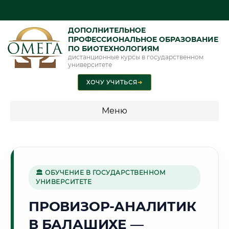
ДОПОЛНИТЕЛЬНОЕ
ПРОФЕССИОНАЛЬНОЕ ОБРАЗОВАНИЕ
ПО БИОТЕХНОЛОГИЯМ
дистанционные курсы в государственном
университете
ХОЧУ УЧИТЬСЯ
➜
Меню
💰 ПРОГРАММЫ И СТОИМОСТЬ
Стоимость по программам обучения "Биотехнологии"
🏛 ОБУЧЕНИЕ В ГОСУДАРСТВЕННОМ
УНИВЕРСИТЕТЕ
🏢
ПРОВИЗОР-АНАЛИТИК
В БАЛАШИХЕ —
Г. БАЛАШИХА