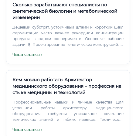
Сколько зарабатывают специалисты по
синтетической биологии и метаболической
инженерии
Дешёвый субстрат, устойчивый штамм и короткий цикл
ферментации часто важнее рекордной концентрации
продукта в одном эксперименте. Основные рабочие
задачи 🧬 Проектирование генетических конструкций. ✅
Подбор генов, промоторов, терминаторов и
Читать статью →
регуляторных элементов.
Кем можно работать: Архитектор
медицинского оборудования – профессия на
стыке медицины и технологий
Профессиональные навыки и личные качества Для
успешной работы архитектору медицинского
оборудования требуется уникальное сочетание
технических знаний и гибких навыков. Технические
навыки (Hard Skills): Глубокие знания в области
Читать статью →
электроники, схемотехники, механики и робототехники.