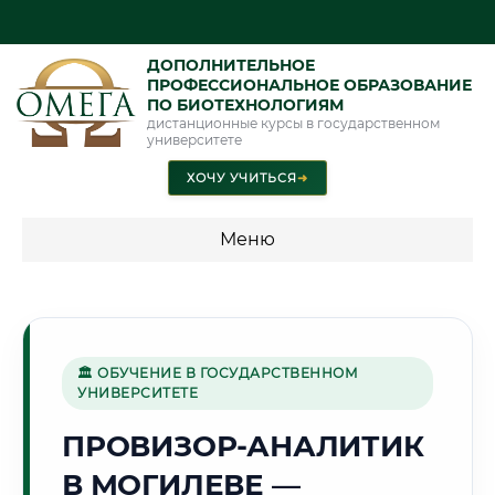
ДОПОЛНИТЕЛЬНОЕ
ПРОФЕССИОНАЛЬНОЕ ОБРАЗОВАНИЕ
ПО БИОТЕХНОЛОГИЯМ
дистанционные курсы в государственном
университете
ХОЧУ УЧИТЬСЯ
➜
Меню
💰 ПРОГРАММЫ И СТОИМОСТЬ
Стоимость по программам обучения "Биотехнологии"
🏛 ОБУЧЕНИЕ В ГОСУДАРСТВЕННОМ
УНИВЕРСИТЕТЕ
🏙️
ПРОВИЗОР-АНАЛИТИК
В МОГИЛЕВЕ —
Г. МОГИЛЕВ