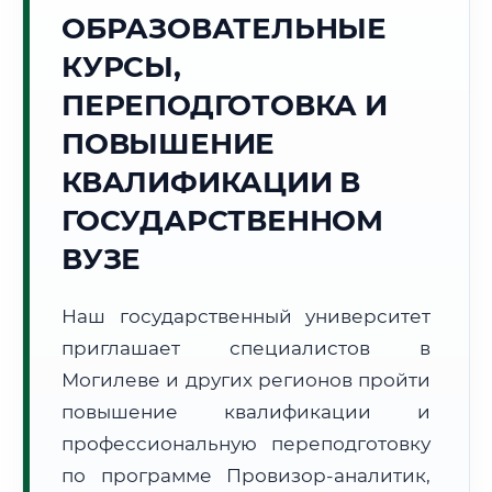
Точное местное время:
ОБРАЗОВАТЕЛЬНЫЕ
11:52:28
КУРСЫ,
Пятница, 7 Августа
ПЕРЕПОДГОТОВКА И
2026 г.
ПОВЫШЕНИЕ
+26°C
Погода в г. Могилев:
⛅
,
Переменная облачность
КВАЛИФИКАЦИИ В
🌅 Восход:
05:23
🌇 Закат:
20:46
Световой день:
15 ч. 23 мин.
ГОСУДАРСТВЕННОМ
ВУЗЕ
📍 Региональная справка
г. Могилев
Субъект:
Республика Беларусь
Наш государственный университет
Тел. код:
+375 (222)
приглашает специалистов в
Почтовые индексы:
212000–212030
Могилеве и других регионов пройти
Часовой пояс:
UTC+3
повышение квалификации и
Формат учебы:
Дистанционно
профессиональную переподготовку
по программе Провизор-аналитик,
🗺️ Зона обслуживания: г. Могилев