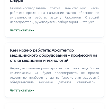
цифры
Биолог-исследователь тратит значительную часть
рабочего времени на написание заявок, обоснование
актуальности работы, защиту бюджетов. Старший
исследователь, руководитель лаборатории — это уже не
просто учёный. Это администратор, который управляет
Читать статью →
командой, распределяет ресурсы, договаривается с
коллегами из других институтов.
Кем можно работать: Архитектор
медицинского оборудования – профессия на
стыке медицины и технологий
Через десятилетие роль архитектора станет еще более
комплексной. Он будет проектировать не просто
отдельные приборы, а целые "экосистемы здоровья",
объединяющие носимые датчики, стационарное
оборудование в клинике, мобильные приложения и
Читать статью →
облачные платформы для анализа данных с помощью ИИ.