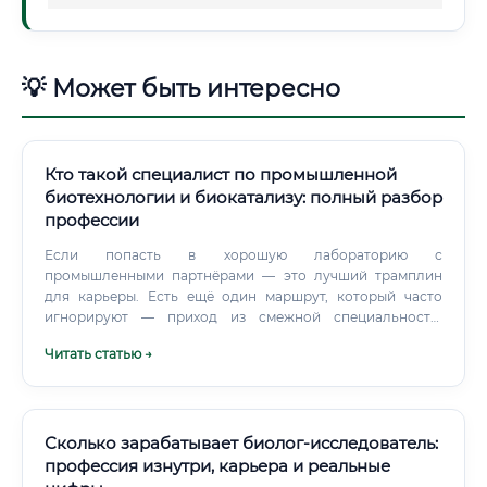
💡 Может быть интересно
Кто такой специалист по промышленной
биотехнологии и биокатализу: полный разбор
профессии
Если попасть в хорошую лабораторию с
промышленными партнёрами — это лучший трамплин
для карьеры. Есть ещё один маршрут, который часто
игнорируют — приход из смежной специальности.
Органические химики, микробиологи, пищевые
Читать статью →
технологи, специалисты по контролю качества — все они
могут переквалифицироваться в промышленных
биотехнологов.
Сколько зарабатывает биолог-исследователь:
профессия изнутри, карьера и реальные