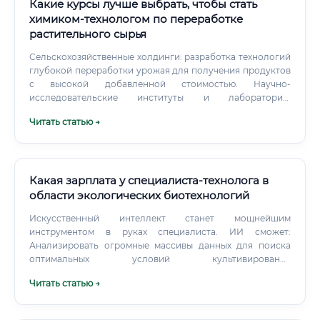
Какие курсы лучше выбрать, чтобы стать
химиком-технологом по переработке
растительного сырья
Сельскохозяйственные холдинги: разработка технологий
глубокой переработки урожая для получения продуктов
с высокой добавленной стоимостью. Научно-
исследовательские институты и лаборатории:
фундаментальные и прикладные исследования в области
Читать статью →
химии природных соединений. Уровень заработной
платы: от стажера до эксперта Уровень дохода химика-
технолога напрямую зависит от его опыта, квалификации,
региона и отрасли, в которой он работает.
Какая зарплата у специалиста-технолога в
области экологических биотехнологий
Искусственный интеллект станет мощнейшим
инструментом в руках специалиста. ИИ сможет:
Анализировать огромные массивы данных для поиска
оптимальных условий культивирования
микроорганизмов.
Читать статью →