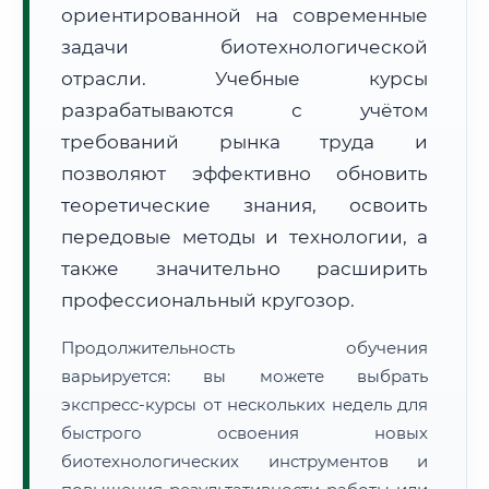
ориентированной на современные
задачи биотехнологической
отрасли. Учебные курсы
разрабатываются с учётом
требований рынка труда и
🚚
Расчет логистики оригиналов:
• Маршрут транзита:
позволяют эффективно обновить
~3 319 км
• Экспресс-доставка СДЭК / Почтой:
5–7 рабочих дней
теоретические знания, освоить
передовые методы и технологии, а
📜 Документы и аккредитация
ФИС ФРДО
также значительно расширить
профессиональный кругозор.
🔍
Нажмите на документ для увеличения и просмотра
Продолжительность обучения
варьируется: вы можете выбрать
экспресс-курсы от нескольких недель для
быстрого освоения новых
биотехнологических инструментов и