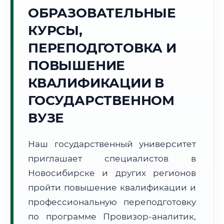
Точное местное время:
ОБРАЗОВАТЕЛЬНЫЕ
02:20:03
КУРСЫ,
Суббота, 8 Августа
ПЕРЕПОДГОТОВКА И
2026 г.
ПОВЫШЕНИЕ
+16°C
Погода в г. Новосибирск:
☀️
,
Ясно
КВАЛИФИКАЦИИ В
🌅 Восход:
05:49
🌇 Закат:
21:17
Световой день:
15 ч. 28 мин.
ГОСУДАРСТВЕННОМ
ВУЗЕ
📍 Региональная справка
г. Новосибирск
Субъект:
Новосибирская область
Наш государственный университет
Тел. код:
+7 (383)
приглашает специалистов в
Почтовые индексы:
630000–630999
Новосибирске и других регионов
Часовой пояс:
МСК+4 (UTC+7)
пройти повышение квалификации и
Формат учебы:
Дистанционно
профессиональную переподготовку
по программе Провизор-аналитик,
🗺️ Зона обслуживания: г. Новосибирск