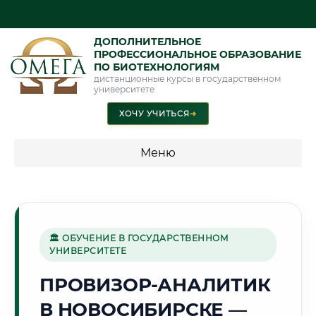
ДОПОЛНИТЕЛЬНОЕ
ПРОФЕССИОНАЛЬНОЕ ОБРАЗОВАНИЕ
ПО БИОТЕХНОЛОГИЯМ
дистанционные курсы в государственном
университете
ХОЧУ УЧИТЬСЯ
➜
Меню
💰 ПРОГРАММЫ И СТОИМОСТЬ
Стоимость по программам обучения "Биотехнологии"
🏛 ОБУЧЕНИЕ В ГОСУДАРСТВЕННОМ
УНИВЕРСИТЕТЕ
🏙️
ПРОВИЗОР-АНАЛИТИК
В НОВОСИБИРСКЕ —
Г. НОВОСИБИРСК