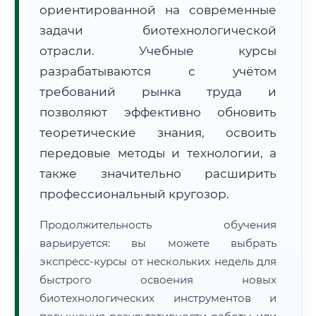
ориентированной на современные
задачи биотехнологической
отрасли. Учебные курсы
разрабатываются с учётом
требований рынка труда и
🚚
Расчет логистики оригиналов:
• Маршрут транзита:
позволяют эффективно обновить
~2 км
• Экспресс-доставка СДЭК / Почтой:
1 рабочий день
теоретические знания, освоить
передовые методы и технологии, а
📜 Документы и аккредитация
ФИС ФРДО
также значительно расширить
профессиональный кругозор.
🔍
Нажмите на документ для увеличения и просмотра
Продолжительность обучения
варьируется: вы можете выбрать
экспресс-курсы от нескольких недель для
быстрого освоения новых
биотехнологических инструментов и