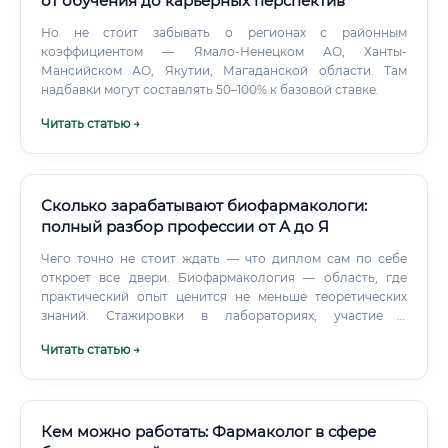
от обучения до карьерных перспектив
Но не стоит забывать о регионах с районным
коэффициентом — Ямало-Ненецком АО, Ханты-
Мансийском АО, Якутии, Магаданской области. Там
надбавки могут составлять 50–100% к базовой ставке.
Читать статью →
Сколько зарабатывают биофармакологи:
полный разбор профессии от А до Я
Чего точно не стоит ждать — что диплом сам по себе
откроет все двери. Биофармакология — область, где
практический опыт ценится не меньше теоретических
знаний. Стажировки в лабораториях, участие в
исследовательских проектах ещё во время учёбы,
Читать статью →
публикации в студенческих журналах — всё это
формирует реальное CV.
Кем можно работать: Фармаколог в сфере