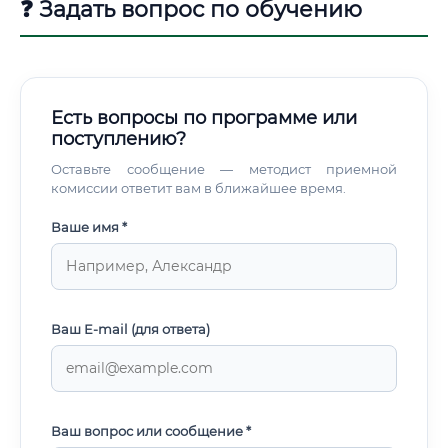
❓ Задать вопрос по обучению
нескольких месячных окладов. Как начать карьеру в
биофармацевтике Путь в биофармацевтику начинается с
правильного образования, но не заканчивается на нём.
Давайте разберём пошагово, как выстроить успешную
карьеру в этой области.
Есть вопросы по программе или
поступлению?
Оставьте сообщение — методист приемной
комиссии ответит вам в ближайшее время.
Ваше имя *
Ваш E-mail (для ответа)
Ваш вопрос или сообщение *