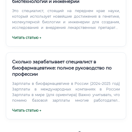
биотехнологий и инженерии
Это специалист, стоящий на переднем крае науки,
который использует новейшие достижения в генетике,
молекулярной биологии и инженерии для создания,
исследования и внедрения лекарственных препаратов
нового поколения. Фармаколог-биотехнолог работает с
Читать статью →
так называемыми "биологическими препаратами" –
сложными молекулами, произведенными с помощью
живых систем (клеток, бактерий, дрожжей).
Сколько зарабатывает специалист в
биофармацевтике: полное руководство по
профессии
Зарплаты в биофармацевтике в России (2024–2025 год)
Зарплаты в международных компаниях в России
Зарплаты в мире (для ориентира) Важно учитывать, что
помимо базовой зарплаты многие работодатели
предлагают пакет льгот: добровольное медицинское
Читать статью →
страхование, корпоративное обучение, оплату участия в
конференциях, гибкий рабочий график, возможность
удалённой работы для ряда должностей, а также
годовые бонусы, которые могут составлять от одного до