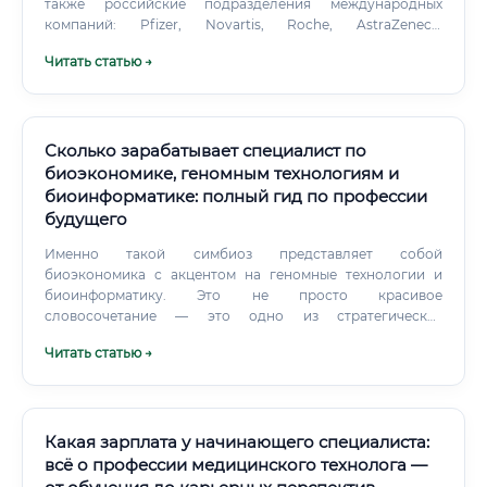
также российские подразделения международных
компаний: Pfizer, Novartis, Roche, AstraZeneca.
Медицинские центры и клиники с собственными
Читать статью →
лабораториями и отделами разработки нуждаются в
биотехнологах для работы с диагностическими
системами, клеточными технологиями и
биоматериалами.
Сколько зарабатывает специалист по
биоэкономике, геномным технологиям и
биоинформатике: полный гид по профессии
будущего
Именно такой симбиоз представляет собой
биоэкономика с акцентом на геномные технологии и
биоинформатику. Это не просто красивое
словосочетание — это одно из стратегических
направлений развития экономики на ближайшие 30 лет.
Читать статью →
Какая зарплата у начинающего специалиста:
всё о профессии медицинского технолога —