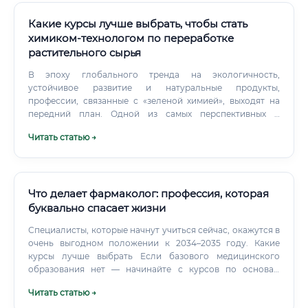
Какие курсы лучше выбрать, чтобы стать
химиком-технологом по переработке
растительного сырья
В эпоху глобального тренда на экологичность,
устойчивое развитие и натуральные продукты,
профессии, связанные с «зеленой химией», выходят на
передний план. Одной из самых перспективных и
востребованных специальностей в этой области
Читать статью →
является химик-технолог по переработке растительного
сырья. Это специалист, который стоит на стыке науки,
инженерии и природы, превращая дары полей, лесов и
морей в ценные продукты для человека.
Что делает фармаколог: профессия, которая
буквально спасает жизни
Специалисты, которые начнут учиться сейчас, окажутся в
очень выгодном положении к 2034–2035 году. Какие
курсы лучше выбрать Если базового медицинского
образования нет — начинайте с курсов по основам
клинической фармакологии и GCP. На что смотреть при
Читать статью →
выборе курсов: Наличие государственной лицензии на