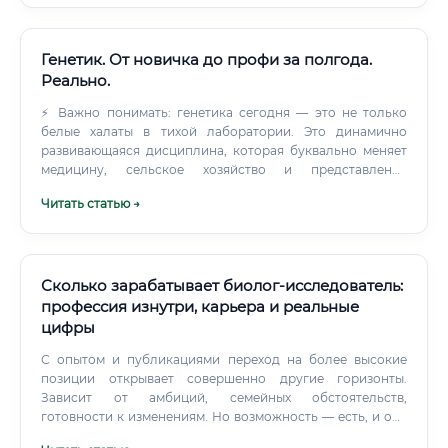
образовательную деятельность Документ по итогам
обучения — удостоверение повышения квалификации
или диплом о переподготовке, не просто сертификат
Преподаватели с реальным опытом в отрасли, не только
Генетик. От новичка до профи за полгода.
академики Наличие практических кейсов — разбор
Реально.
реальных исследований, работа с базами данных
⚡ Важно понимать: генетика сегодня — это не только
Помощь с трудоустройством — некоторые
белые халаты в тихой лаборатории. Это динамично
образовательные платформы имеют партнёрства с КИО и
развивающаяся дисциплина, которая буквально меняет
фармкомпаниями ⚠️ Обходите стороной курсы, которые
медицину, сельское хозяйство и представление
обещают «стать фармакологом за 2 недели».
человечества о самом себе. Специалисты в этой области
Читать статью →
помогают диагностировать редкие наследственные
заболевания, разрабатывают персонализированные
методы лечения рака, создают генно-модифицированные
культуры с улучшенными характеристиками.
Сколько зарабатывает биолог-исследователь:
профессия изнутри, карьера и реальные
цифры
С опытом и публикациями переход на более высокие
позиции открывает совершенно другие горизонты.
Зависит от амбиций, семейных обстоятельств,
готовности к изменениям. Но возможность — есть, и она
реальна для грамотного специалиста с хорошими