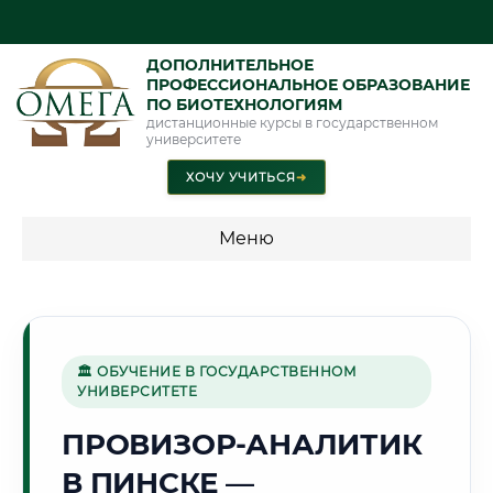
ДОПОЛНИТЕЛЬНОЕ
ПРОФЕССИОНАЛЬНОЕ ОБРАЗОВАНИЕ
ПО БИОТЕХНОЛОГИЯМ
дистанционные курсы в государственном
университете
ХОЧУ УЧИТЬСЯ
➜
Меню
💰 ПРОГРАММЫ И СТОИМОСТЬ
Стоимость по программам обучения "Биотехнологии"
🏛 ОБУЧЕНИЕ В ГОСУДАРСТВЕННОМ
УНИВЕРСИТЕТЕ
🌿
ПРОВИЗОР-АНАЛИТИК
В ПИНСКЕ —
Г. ПИНСК