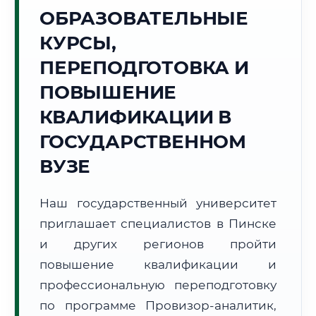
Точное местное время:
ОБРАЗОВАТЕЛЬНЫЕ
09:05:17
КУРСЫ,
Понедельник, 10 Августа
ПЕРЕПОДГОТОВКА И
2026 г.
ПОВЫШЕНИЕ
+18°C
Погода в г. Пинск:
☁️
,
Пасмурно
КВАЛИФИКАЦИИ В
🌅 Восход:
05:51
🌇 Закат:
20:50
Световой день:
14 ч. 59 мин.
ГОСУДАРСТВЕННОМ
ВУЗЕ
📍 Региональная справка
г. Пинск
Субъект:
Республика Беларусь
Наш государственный университет
Тел. код:
+375 (165)
приглашает специалистов в Пинске
Почтовые индексы:
225710–225720
и других регионов пройти
Часовой пояс:
UTC+3
повышение квалификации и
Формат учебы:
Дистанционно
профессиональную переподготовку
по программе Провизор-аналитик,
🗺️ Зона обслуживания: г. Пинск