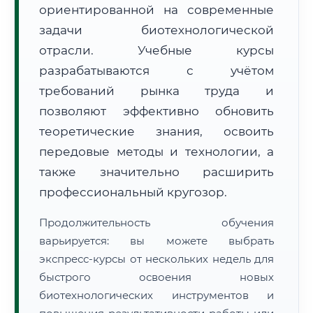
ориентированной на современные
задачи биотехнологической
отрасли. Учебные курсы
разрабатываются с учётом
требований рынка труда и
🚚
Расчет логистики оригиналов:
• Маршрут транзита:
позволяют эффективно обновить
~3 663 км
• Экспресс-доставка СДЭК / Почтой:
5–7 рабочих дней
теоретические знания, освоить
передовые методы и технологии, а
📜 Документы и аккредитация
ФИС ФРДО
также значительно расширить
профессиональный кругозор.
🔍
Нажмите на документ для увеличения и просмотра
Продолжительность обучения
варьируется: вы можете выбрать
экспресс-курсы от нескольких недель для
быстрого освоения новых
биотехнологических инструментов и