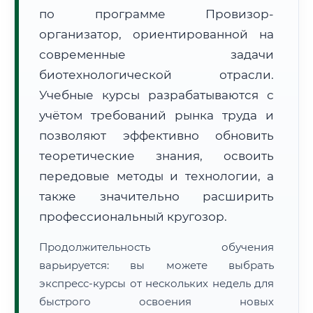
по программе Провизор-
организатор, ориентированной на
современные задачи
биотехнологической отрасли.
Учебные курсы разрабатываются с
🚚
Расчет логистики оригиналов:
• Маршрут транзита:
~1 398 км
учётом требований рынка труда и
• Экспресс-доставка СДЭК / Почтой:
2–3 рабочих дня
позволяют эффективно обновить
📜 Документы и аккредитация
теоретические знания, освоить
ФИС ФРДО
передовые методы и технологии, а
также значительно расширить
профессиональный кругозор.
🔍
Нажмите на документ для увеличения и просмотра
Продолжительность обучения
варьируется: вы можете выбрать
экспресс-курсы от нескольких недель для
быстрого освоения новых