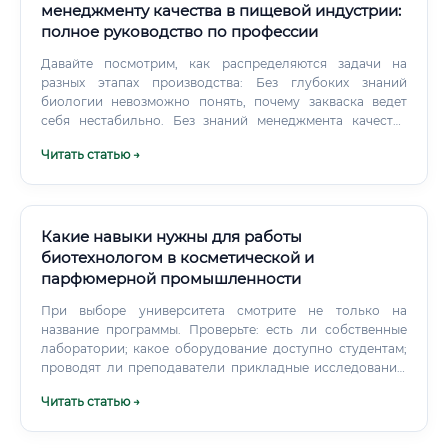
нужен контроль качества.
менеджменту качества в пищевой индустрии:
полное руководство по профессии
Давайте посмотрим, как распределяются задачи на
разных этапах производства: Без глубоких знаний
биологии невозможно понять, почему закваска ведет
себя нестабильно. Без знаний менеджмента качества
невозможно доказать государству и покупателю, что ваш
Читать статью →
продукт не принесет вреда.
Какие навыки нужны для работы
биотехнологом в косметической и
парфюмерной промышленности
При выборе университета смотрите не только на
название программы. Проверьте: есть ли собственные
лаборатории; какое оборудование доступно студентам;
проводят ли преподаватели прикладные исследования;
есть ли практика на предприятиях; участвуют ли
Читать статью →
студенты в грантах и проектах; изучаются ли
биопроцессы и ферментация; есть ли курсы по
аналитической химии; как устроена производственная