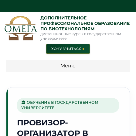
ДОПОЛНИТЕЛЬНОЕ
ПРОФЕССИОНАЛЬНОЕ ОБРАЗОВАНИЕ
ПО БИОТЕХНОЛОГИЯМ
дистанционные курсы в государственном
университете
ХОЧУ УЧИТЬСЯ
➜
Меню
💰 ПРОГРАММЫ И СТОИМОСТЬ
Стоимость по программам обучения "Биотехнологии"
🏛 ОБУЧЕНИЕ В ГОСУДАРСТВЕННОМ
УНИВЕРСИТЕТЕ
🏭
ПРОВИЗОР-
ОРГАНИЗАТОР В
Г. ЕКАТЕРИНБУРГ