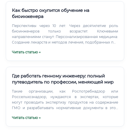
практика.
Как быстро окупится обучение на
биоинженера
Перспективы через 10 лет: Через десятилетие роль
биоинженеров только возрастет. Ключевыми
направлениями станут: Персонализированная медицина:
Создание лекарств и методов лечения, подобранных под
геном конкретного пациента.
Читать статью →
Где работать генному инженеру: полный
путеводитель по профессии, меняющей мир
Такие организации, как Роспотребнадзор или
Россельхознадзор, нуждаются в экспертах, которые
могут проводить экспертизу продуктов на содержание
ГМО и разрабатывать нормативные документы в этой
сфере. Карьерный путь: от лаборанта до руководителя
Читать статью →
проекта Карьерная лестница в генной инженерии
довольно четко выстроена и напрямую зависит от уровня
образования, опыта и научных достижений.