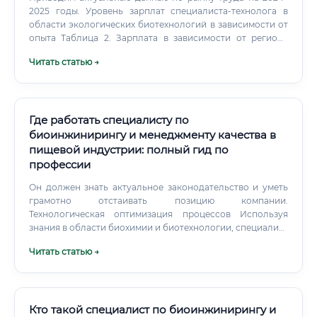
2025 годы. Уровень зарплат специалиста-технолога в
области экологических биотехнологий в зависимости от
опыта Таблица 2. Зарплата в зависимости от региона
России ⚠️ Важно!
Читать статью →
Где работать специалисту по
биоинжинирингу и менеджменту качества в
пищевой индустрии: полный гид по
профессии
Он должен знать актуальное законодательство и уметь
грамотно отстаивать позицию компании.
Технологическая оптимизация процессов Используя
знания в области биохимии и биотехнологии, специалист
оптимизирует производственные процессы: снижает
Читать статью →
потери, повышает выход готовой продукции, улучшает
стабильность характеристик продукта, сокращает
затраты на производство без потери качества. Где можно
трудоустроиться Рынок труда для этих специалистов
огромен — пищевая промышленность есть везде, и везде
Кто такой специалист по биоинжинирингу и