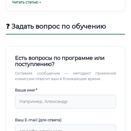
Читать статью →
обязательно для фармацевтической отрасли Английский
халате». Это аналитик, исследователь, технолог и
язык — это не дополнительный плюс.
консультант одновременно.
❓ Задать вопрос по обучению
Есть вопросы по программе или
поступлению?
Оставьте сообщение — методист приемной
комиссии ответит вам в ближайшее время.
Ваше имя *
Ваш E-mail (для ответа)