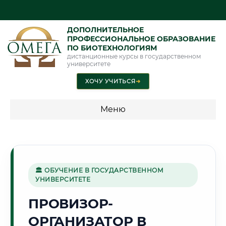
ДОПОЛНИТЕЛЬНОЕ
ПРОФЕССИОНАЛЬНОЕ ОБРАЗОВАНИЕ
ПО БИОТЕХНОЛОГИЯМ
дистанционные курсы в государственном
университете
ХОЧУ УЧИТЬСЯ
➜
Меню
💰 ПРОГРАММЫ И СТОИМОСТЬ
Стоимость по программам обучения "Биотехнологии"
🏛 ОБУЧЕНИЕ В ГОСУДАРСТВЕННОМ
УНИВЕРСИТЕТЕ
🏢
ПРОВИЗОР-
ОРГАНИЗАТОР В
Г. КРАСНОГОРСК