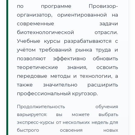
по программе Провизор-
организатор, ориентированной на
современные задачи
биотехнологической отрасли.
Учебные курсы разрабатываются с
🚚
Расчет логистики оригиналов:
• Маршрут транзита:
~2 826 км
учётом требований рынка труда и
• Экспресс-доставка СДЭК / Почтой:
4–6 рабочих дней
позволяют эффективно обновить
📜 Документы и аккредитация
теоретические знания, освоить
ФИС ФРДО
передовые методы и технологии, а
также значительно расширить
профессиональный кругозор.
🔍
Нажмите на документ для увеличения и просмотра
Продолжительность обучения
варьируется: вы можете выбрать
экспресс-курсы от нескольких недель для
быстрого освоения новых