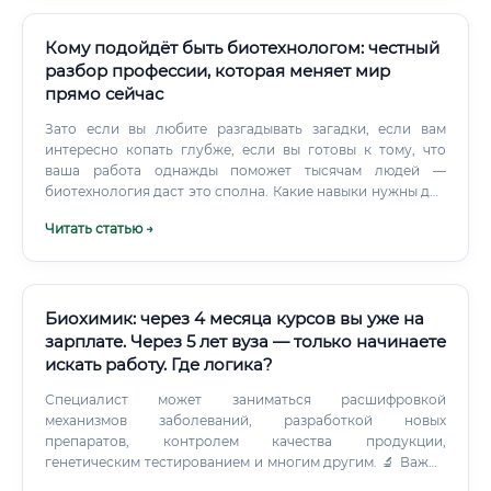
Кому подойдёт быть биотехнологом: честный
разбор профессии, которая меняет мир
прямо сейчас
Зато если вы любите разгадывать загадки, если вам
интересно копать глубже, если вы готовы к тому, что
ваша работа однажды поможет тысячам людей —
биотехнология даст это сполна. Какие навыки нужны для
работы биотехнолога Здесь важно разделить: есть
Читать статью →
хардовые навыки — то, чему учат в университете и на
практике, и есть мягкие навыки — то, что нарабатывается
с опытом и определяет, станете ли вы просто
исполнителем или настоящим экспертом. 🔬 Работа с
лабораторным оборудованием: центрифуги,
Биохимик: через 4 месяца курсов вы уже на
спектрофотометры, ПЦР-машины, биореакторы 🧫
зарплате. Через 5 лет вуза — только начинаете
Техники культивирования клеток и микроорганизмов 🧬
искать работу. Где логика?
Методы молекулярной биологии: ПЦР, гель-
электрофорез, секвенирование 📐 Биостатистика и
Специалист может заниматься расшифровкой
умение работать с экспериментальными данными 💻
механизмов заболеваний, разработкой новых
Базовые навыки программирования — Python, R —
препаратов, контролем качества продукции,
становятся стандартом даже для лабораторных биологов
генетическим тестированием и многим другим. 🔬 Важно
📋 Знание регуляторных требований (GMP, GLP) —
понимать: биохимик — это не просто «химик в белом