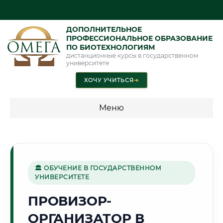
ДОПОЛНИТЕЛЬНОЕ
ПРОФЕССИОНАЛЬНОЕ ОБРАЗОВАНИЕ
ПО БИОТЕХНОЛОГИЯМ
дистанционные курсы в государственном
университете
ХОЧУ УЧИТЬСЯ
➜
Меню
💰 ПРОГРАММЫ И СТОИМОСТЬ
Стоимость по программам обучения "Биотехнологии"
🏛 ОБУЧЕНИЕ В ГОСУДАРСТВЕННОМ
УНИВЕРСИТЕТЕ
🏢
ПРОВИЗОР-
ОРГАНИЗАТОР В
Г. ОДИНЦОВО