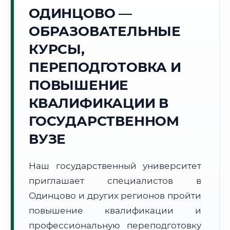
Точное местное время:
ОДИНЦОВО —
22:18:32
ОБРАЗОВАТЕЛЬНЫЕ
Суббота, 8 Августа
КУРСЫ,
2026 г.
ПЕРЕПОДГОТОВКА И
+23°C
Погода в г. Одинцово:
☁️
,
Пасмурно
ПОВЫШЕНИЕ
🌅 Восход:
04:49
🌇 Закат:
20:23
Световой день:
15 ч. 34 мин.
КВАЛИФИКАЦИИ В
ГОСУДАРСТВЕННОМ
📍 Региональная справка
г. Одинцово
ВУЗЕ
Субъект:
Московская область
Тел. код:
+7 (495/498)
Наш государственный университет
Почтовые индексы:
143000–143099
приглашает специалистов в
Часовой пояс:
МСК (UTC+3)
Формат учебы:
Одинцово и других регионов пройти
Дистанционно
повышение квалификации и
🗺️ Зона обслуживания: г. Одинцово
профессиональную переподготовку