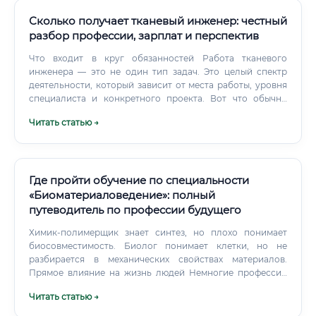
Сколько получает тканевый инженер: честный
разбор профессии, зарплат и перспектив
Что входит в круг обязанностей Работа тканевого
инженера — это не один тип задач. Это целый спектр
деятельности, который зависит от места работы, уровня
специалиста и конкретного проекта. Вот что обычно
входит в ежедневную работу: 🟢 Культивирование клеток
Читать статью →
— выращивание клеточных культур в контролируемых
условиях 🟢 Создание и тестирование скаффолдов —
биосовместимых каркасов из полимеров, гидрогелей,
керамики 🟢 Биопечать — работа с 3D-биопринтерами
для создания тканевых конструктов 🟢 Гистологический
Где пройти обучение по специальности
анализ — изучение структуры тканей под микроскопом 🟢
«Биоматериаловедение»: полный
Молекулярно-биологические методы — ПЦР,
путеводитель по профессии будущего
иммуноцитохимия, вестерн-блоттинг 🟢 Разработка
протоколов — написание научных методик для
Химик-полимерщик знает синтез, но плохо понимает
воспроизводимости экспериментов 🟢 Работа с
биосовместимость. Биолог понимает клетки, но не
животными моделями — in vivo тестирование
разбирается в механических свойствах материалов.
разработанных конструктов 🟢 Анализ данных и
Прямое влияние на жизнь людей Немногие профессии
дают такое ощущение причастности к реальным
написание научных отчётов Но это ещё не всё.
Читать статью →
изменениям в медицине.