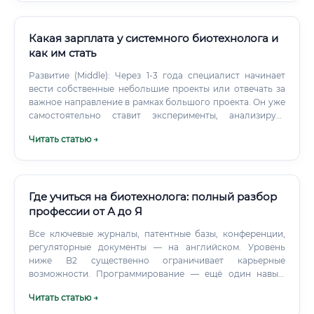
Какая зарплата у системного биотехнолога и
как им стать
Развитие (Middle): Через 1-3 года специалист начинает
вести собственные небольшие проекты или отвечать за
важное направление в рамках большого проекта. Он уже
самостоятельно ставит эксперименты, анализирует
данные и предлагает гипотезы.
Читать статью →
Где учиться на биотехнолога: полный разбор
профессии от А до Я
Все ключевые журналы, патентные базы, конференции,
регуляторные документы — на английском. Уровень
ниже B2 существенно ограничивает карьерные
возможности. Программирование — ещё один навык,
который сначала кажется необязательным, а потом
Читать статью →
оказывается критичным.