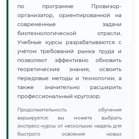
по программе Провизор-
организатор, ориентированной на
современные задачи
биотехнологической отрасли.
Учебные курсы разрабатываются с
🚚
Расчет логистики оригиналов:
• Маршрут транзита:
~2 834 км
учётом требований рынка труда и
• Экспресс-доставка СДЭК / Почтой:
4–6 рабочих дней
позволяют эффективно обновить
📜 Документы и аккредитация
теоретические знания, освоить
ФИС ФРДО
передовые методы и технологии, а
также значительно расширить
профессиональный кругозор.
🔍
Нажмите на документ для увеличения и просмотра
Продолжительность обучения
варьируется: вы можете выбрать
экспресс-курсы от нескольких недель для
быстрого освоения новых