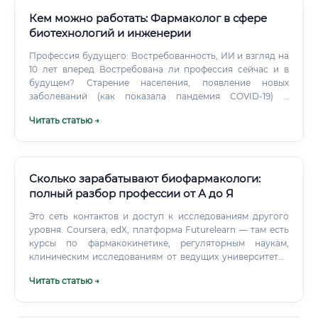
Кем можно работать: Фармаколог в сфере
биотехнологий и инженерии
Профессия будущего: Востребованность, ИИ и взгляд на
10 лет вперед Востребована ли профессия сейчас и в
будущем? Старение населения, появление новых
заболеваний (как показала пандемия COVID-19) и
развитие персонализированной медицины создают
Читать статью →
постоянный спрос на новые, более эффективные и
безопасные лекарства.
Сколько зарабатывают биофармакологи:
полный разбор профессии от А до Я
Это сеть контактов и доступ к исследованиям другого
уровня. Coursera, edX, платформа Futurelearn — там есть
курсы по фармакокинетике, регуляторным наукам,
клиническим исследованиям от ведущих университетов
мира. Особенно для тех, кто уже работает и хочет
Читать статью →
добрать конкретные компетенции.