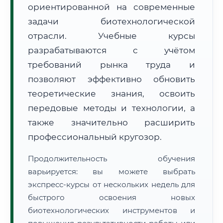
ориентированной на современные
задачи биотехнологической
отрасли. Учебные курсы
разрабатываются с учётом
требований рынка труда и
🚚
Расчет логистики оригиналов:
• Маршрут транзита:
позволяют эффективно обновить
~1 778 км
• Экспресс-доставка СДЭК / Почтой:
3–4 рабочих дня
теоретические знания, освоить
передовые методы и технологии, а
📜 Документы и аккредитация
ФИС ФРДО
также значительно расширить
профессиональный кругозор.
🔍
Нажмите на документ для увеличения и просмотра
Продолжительность обучения
варьируется: вы можете выбрать
экспресс-курсы от нескольких недель для
быстрого освоения новых
биотехнологических инструментов и