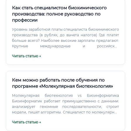
Как стать специалистом биохимического
производства: полное руководство по
профессии
Уровень заработной платы специалиста биохимического
производства (в рублях, до вычета налогов) Где платят
больше всего? Наиболее высокие зарплаты предлагают:
Крупные международные и российские
фармацевтические компании. Предприятия,
Читать статью →
расположенные в столичных регионах (Москва, Санкт-
Петербург) и крупных научных центрах (Новосибирск,
Казань).
Кем можно работать после обучения по
программе «Молекулярная биотехнология»
Молекулярная биотехнология vs Биоинформатика
Биоинформатик работает преимущественно с данными:
анализирует геномные последовательности, строит
модели, пишет алгоритмы. Специалист по молекулярной
биотехнологии работает «у станка» — в лаборатории, с
Читать статью →
реальными биологическими объектами.