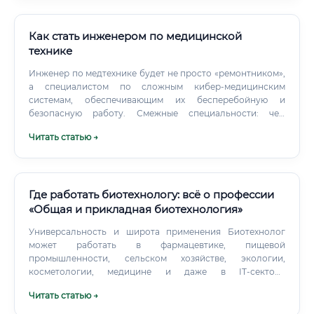
Как стать инженером по медицинской
технике
Инженер по медтехнике будет не просто «ремонтником»,
а специалистом по сложным кибер-медицинским
системам, обеспечивающим их бесперебойную и
безопасную работу. Смежные специальности: чем
инженер по медтехнике лучше? Есть несколько похожих
Читать статью →
профессий: инженер-электроник, IT-специалист в
медицине, инженер-метролог.
Где работать биотехнологу: всё о профессии
«Общая и прикладная биотехнология»
Универсальность и широта применения Биотехнолог
может работать в фармацевтике, пищевой
промышленности, сельском хозяйстве, экологии,
косметологии, медицине и даже в IT-секторе
(биоинформатика). Это редкая специальность,
Читать статью →
позволяющая кардинально сменить отрасль без полного
переобучения.