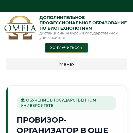
ДОПОЛНИТЕЛЬНОЕ
ПРОФЕССИОНАЛЬНОЕ ОБРАЗОВАНИЕ
ПО БИОТЕХНОЛОГИЯМ
дистанционные курсы в государственном
университете
ХОЧУ УЧИТЬСЯ
➜
Меню
💰 ПРОГРАММЫ И СТОИМОСТЬ
Стоимость по программам обучения "Биотехнологии"
🏛 ОБУЧЕНИЕ В ГОСУДАРСТВЕННОМ
УНИВЕРСИТЕТЕ
🌄
ПРОВИЗОР-
ОРГАНИЗАТОР В ОШЕ
Г. ОШ