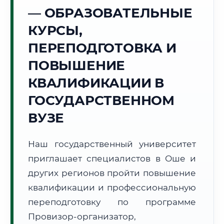
Точное местное время:
— ОБРАЗОВАТЕЛЬНЫЕ
02:55:43
КУРСЫ,
Пятница, 7 Августа
ПЕРЕПОДГОТОВКА И
2026 г.
ПОВЫШЕНИЕ
+23°C
Погода в г. Ош:
☀️
,
Ясно
КВАЛИФИКАЦИИ В
🌅 Восход:
06:11
🌇 Закат:
20:17
Световой день:
14 ч. 6 мин.
ГОСУДАРСТВЕННОМ
ВУЗЕ
📍 Региональная справка
г. Ош
Субъект:
Кыргызская Республика
Наш государственный университет
Тел. код:
+996 (3222)
приглашает специалистов в Оше и
Почтовые индексы:
714000–714025
других регионов пройти повышение
Часовой пояс:
UTC+6
квалификации и профессиональную
Формат учебы:
Дистанционно
переподготовку по программе
Провизор-организатор,
🗺️ Зона обслуживания: г. Ош