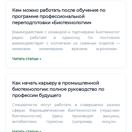
Кем можно работать после обучения по
программе профессиональной
переподготовки «Биотехнологии»
Взаимодействие с командой и партнёрами Биотехнолог
редко работает в одиночку. Он постоянно
взаимодействует с коллегами из смежных отделов —
химиками, инженерами, врачами, агрономами,
менеджерами по продажам и регуляторными
Читать статью →
специалистами. Умение работать в команде и чётко
коммуницировать — важнейшее качество
профессионала.
Как начать карьеру в промышленной
биотехнологии: полное руководство по
профессии будущего
Специалисты могут работать в совершенно разных
сферах: Фармацевтическая биотехнология («Красная»
биотехнология). Здесь производят вакцины,
антибиотики, гормоны (например, инсулин),
моноклональные антитела для терапии рака,
Читать статью →