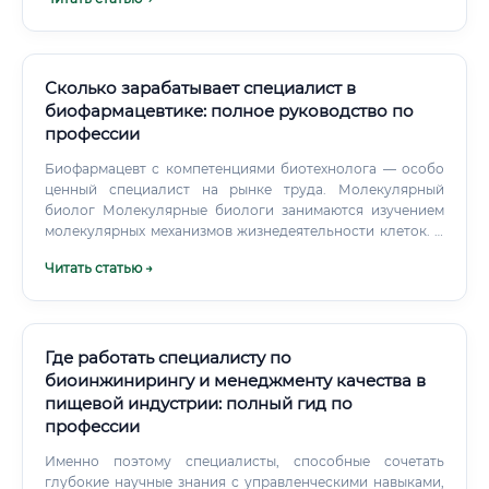
диагностические тест-системы. Это производство
ферментов для сыроварения и хлебопечения,
аминокислот (глутамат натрия), лимонной кислоты,
заквасок для кисломолочных продуктов, пробиотиков,
дрожжей для пивоварения и спиртовой
Сколько зарабатывает специалист в
промышленности.
биофармацевтике: полное руководство по
профессии
Биофармацевт с компетенциями биотехнолога — особо
ценный специалист на рынке труда. Молекулярный
биолог Молекулярные биологи занимаются изучением
молекулярных механизмов жизнедеятельности клеток. В
контексте биофармацевтики они разрабатывают
Читать статью →
биологические мишени для новых препаратов, изучают
механизмы действия существующих лекарств и ищут пути
их улучшения.
Где работать специалисту по
биоинжинирингу и менеджменту качества в
пищевой индустрии: полный гид по
профессии
Именно поэтому специалисты, способные сочетать
глубокие научные знания с управленческими навыками,