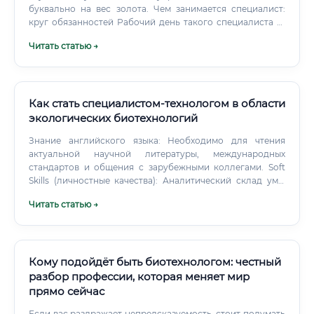
буквально на вес золота. Чем занимается специалист:
круг обязанностей Рабочий день такого специалиста —
это постоянное переключение между лабораторией,
Читать статью →
производственным цехом, переговорной комнатой и
компьютером с отчётами.
Как стать специалистом-технологом в области
экологических биотехнологий
Знание английского языка: Необходимо для чтения
актуальной научной литературы, международных
стандартов и общения с зарубежными коллегами. Soft
Skills (личностные качества): Аналитический склад ума:
Способность анализировать сложные проблемы,
Читать статью →
выявлять причинно-следственные связи и находить
нестандартные решения.
Кому подойдёт быть биотехнологом: честный
разбор профессии, которая меняет мир
прямо сейчас
Если вас раздражает непредсказуемость, стоит подумать