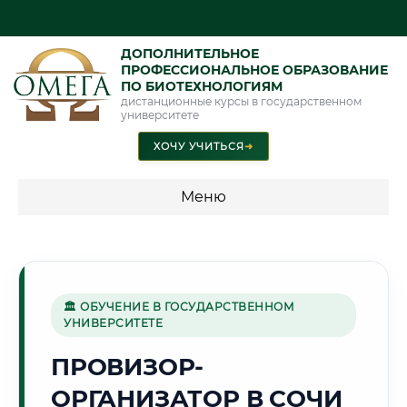
ДОПОЛНИТЕЛЬНОЕ
ПРОФЕССИОНАЛЬНОЕ ОБРАЗОВАНИЕ
ПО БИОТЕХНОЛОГИЯМ
дистанционные курсы в государственном
университете
ХОЧУ УЧИТЬСЯ
➜
Меню
💰 ПРОГРАММЫ И СТОИМОСТЬ
Стоимость по программам обучения "Биотехнологии"
🏛 ОБУЧЕНИЕ В ГОСУДАРСТВЕННОМ
УНИВЕРСИТЕТЕ
🌴
ПРОВИЗОР-
ОРГАНИЗАТОР В СОЧИ
Г. СОЧИ