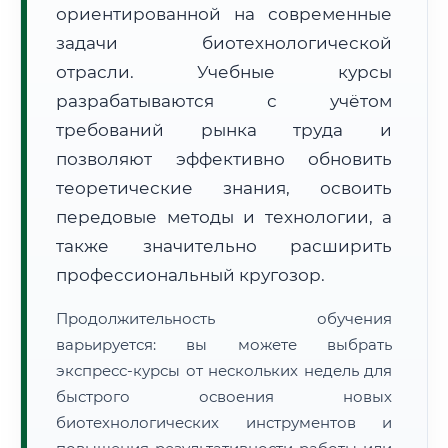
ориентированной на современные
задачи биотехнологической
отрасли. Учебные курсы
разрабатываются с учётом
требований рынка труда и
🚚
Расчет логистики оригиналов:
• Маршрут транзита:
позволяют эффективно обновить
~3 316 км
• Экспресс-доставка СДЭК / Почтой:
5–7 рабочих дней
теоретические знания, освоить
передовые методы и технологии, а
📜 Документы и аккредитация
ФИС ФРДО
также значительно расширить
профессиональный кругозор.
🔍
Нажмите на документ для увеличения и просмотра
Продолжительность обучения
варьируется: вы можете выбрать
экспресс-курсы от нескольких недель для
быстрого освоения новых
биотехнологических инструментов и