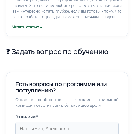
дважды. Зато если вы любите разгадывать загадки, если
вам интересно копать глубже, если вы готовы к тому, что
ваша работа однажды поможет тысячам людей —
биотехнология даст это сполна. Какие навыки нужны для
Читать статью →
работы биотехнолога Здесь важно разделить: есть
хардовые навыки — то, чему учат в университете и на
практике, и есть мягкие навыки — то, что нарабатывается
с опытом и определяет, станете ли вы просто
❓ Задать вопрос по обучению
исполнителем или настоящим экспертом.
Есть вопросы по программе или
поступлению?
Оставьте сообщение — методист приемной
комиссии ответит вам в ближайшее время.
Ваше имя *