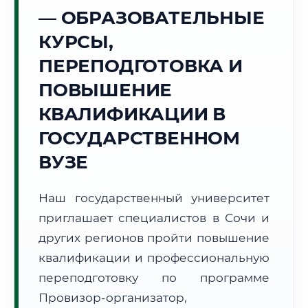
Точное местное время:
— ОБРАЗОВАТЕЛЬНЫЕ
06:13:22
КУРСЫ,
Понедельник, 10 Августа
ПЕРЕПОДГОТОВКА И
2026 г.
ПОВЫШЕНИЕ
+23°C
Погода в г. Сочи:
☁️
,
Пасмурно
КВАЛИФИКАЦИИ В
🌅 Восход:
05:20
🌇 Закат:
19:32
Световой день:
14 ч. 12 мин.
ГОСУДАРСТВЕННОМ
ВУЗЕ
📍 Региональная справка
г. Сочи
Субъект:
Краснодарский край
Наш государственный университет
Тел. код:
+7 (862)
приглашает специалистов в Сочи и
Почтовые индексы:
354000–354999
других регионов пройти повышение
Часовой пояс:
МСК (UTC+3)
квалификации и профессиональную
Формат учебы:
Дистанционно
переподготовку по программе
Провизор-организатор,
🗺️ Зона обслуживания: г. Сочи