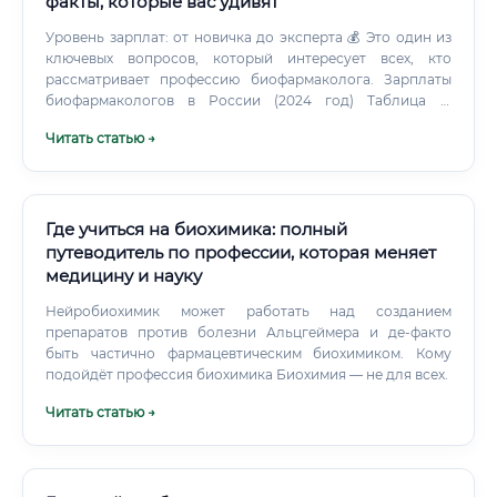
факты, которые вас удивят
Уровень зарплат: от новичка до эксперта 💰 Это один из
ключевых вопросов, который интересует всех, кто
рассматривает профессию биофармаколога. Зарплаты
биофармакологов в России (2024 год) Таблица 2.
Зарплаты биофармакологов по регионам России (2024)
Читать статью →
Таблица 3.
Где учиться на биохимика: полный
путеводитель по профессии, которая меняет
медицину и науку
Нейробиохимик может работать над созданием
препаратов против болезни Альцгеймера и де-факто
быть частично фармацевтическим биохимиком. Кому
подойдёт профессия биохимика Биохимия — не для всех.
Читать статью →