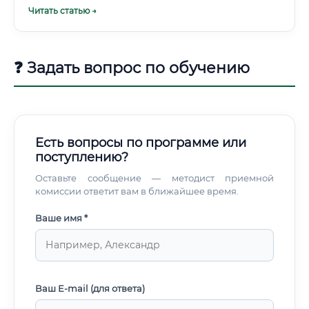
3. Участвовать в научных конкурсах и конференциях
Читать статью →
Олимпиады, хакатоны по биоинформатике, студенческие
конференции — всё это не просто строчки в резюме.
❓ Задать вопрос по обучению
Есть вопросы по программе или
поступлению?
Оставьте сообщение — методист приемной
комиссии ответит вам в ближайшее время.
Ваше имя *
Ваш E-mail (для ответа)