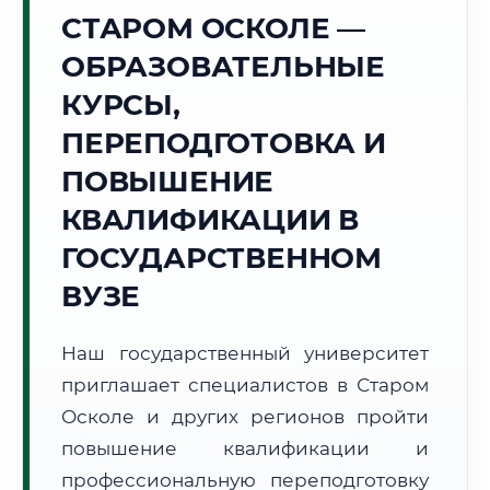
Точное местное время:
СТАРОМ ОСКОЛЕ —
22:00:07
ОБРАЗОВАТЕЛЬНЫЕ
Пятница, 7 Августа
КУРСЫ,
2026 г.
ПЕРЕПОДГОТОВКА И
+25°C
Погода в г. Старый Оскол:
☀️
,
Ясно
ПОВЫШЕНИЕ
🌅 Восход:
05:02
🌇 Закат:
20:06
Световой день:
15 ч. 4 мин.
КВАЛИФИКАЦИИ В
ГОСУДАРСТВЕННОМ
📍 Региональная справка
г. Старый Оскол
ВУЗЕ
Субъект:
Белгородская область
Тел. код:
+7 (4725)
Наш государственный университет
Почтовые индексы:
309500–309599
приглашает специалистов в Старом
Часовой пояс:
МСК (UTC+3)
Формат учебы:
Осколе и других регионов пройти
Дистанционно
повышение квалификации и
🗺️ Зона обслуживания: г. Старый Оскол
профессиональную переподготовку