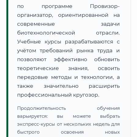
по программе Провизор-
организатор, ориентированной на
современные задачи
биотехнологической отрасли.
Учебные курсы разрабатываются с
🚚
Расчет логистики оригиналов:
• Маршрут транзита:
~2 980 км
учётом требований рынка труда и
• Экспресс-доставка СДЭК / Почтой:
4–6 рабочих дней
позволяют эффективно обновить
📜 Документы и аккредитация
теоретические знания, освоить
ФИС ФРДО
передовые методы и технологии, а
также значительно расширить
профессиональный кругозор.
🔍
Нажмите на документ для увеличения и просмотра
Продолжительность обучения
варьируется: вы можете выбрать
экспресс-курсы от нескольких недель для
быстрого освоения новых