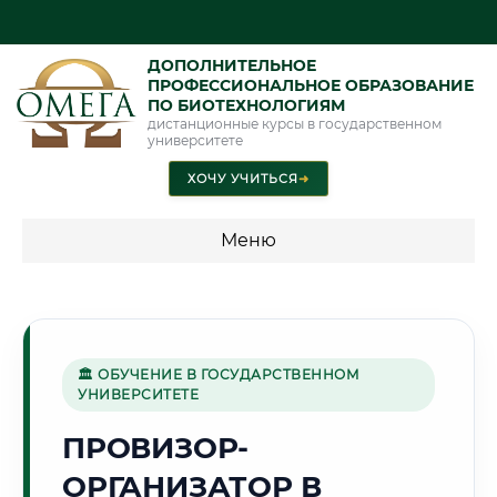
ДОПОЛНИТЕЛЬНОЕ
ПРОФЕССИОНАЛЬНОЕ ОБРАЗОВАНИЕ
ПО БИОТЕХНОЛОГИЯМ
дистанционные курсы в государственном
университете
ХОЧУ УЧИТЬСЯ
➜
Меню
💰 ПРОГРАММЫ И СТОИМОСТЬ
Стоимость по программам обучения "Биотехнологии"
🏛 ОБУЧЕНИЕ В ГОСУДАРСТВЕННОМ
УНИВЕРСИТЕТЕ
⛏️
ПРОВИЗОР-
ОРГАНИЗАТОР В
Г. СТАРЫЙ ОСКОЛ