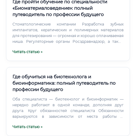
Где пройти обучение по специальности
«Биоматериаловедение»: полный
путеводитель по профессии будущего
Стоматологические компании Разработка зубных
имплантатов, кератических и полимерных материалов
для протезирования — огромная и хорошо оплачиваемая
ниша. Регуляторные органы Росздравнадзор, а также
международные аналоги (FDA в США, EMA в Европе)
Читать статью →
нуждаются в специалистах, которые могут оценивать
безопасность и эффективность новых медицинских
изделий перед их выводом на рынок.
Где обучиться на биотехнолога и
биоинформатика: полный путеводитель по
профессии будущего
Оба специалиста — биотехнолог и биоинформатик —
нередко работают в одной команде, дополняя друг
друга. Круг обязанностей специалиста Обязанности
варьируются в зависимости от места работы и
специализации, но можно выделить ключевые задачи,
Читать статью →
характерные для большинства позиций.