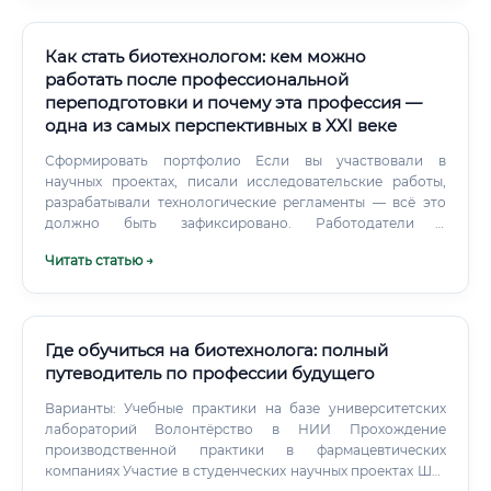
Как стать биотехнологом: кем можно
работать после профессиональной
переподготовки и почему эта профессия —
одна из самых перспективных в XXI веке
Сформировать портфолио Если вы участвовали в
научных проектах, писали исследовательские работы,
разрабатывали технологические регламенты — всё это
должно быть зафиксировано. Работодатели в
биотехнологии ценят конкретные результаты:
Читать статью →
«разработал методику», «внедрил процесс», «участвовал
в клинических испытаниях». Изучить английский язык на
профессиональном уровне Биотехнология —
международная наука.
Где обучиться на биотехнолога: полный
путеводитель по профессии будущего
Варианты: Учебные практики на базе университетских
лабораторий Волонтёрство в НИИ Прохождение
производственной практики в фармацевтических
компаниях Участие в студенческих научных проектах Шаг