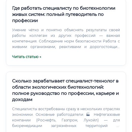
Где работать специалисту по биотехнологии
живых систем: полный путеводитель по
профессии
Умение чётко и понятно объяснять результаты своей
работы коллегам из других профессий — важная
компетенция. Соблюдение норм безопасности Работа с
живыми организмами, реактивами и дорогостоящим
оборудованием требует строгого соблюдения правил
Читать статью →
биологической безопасности. Специалист должен уметь
работать в условиях различных классов биологической
опасности, знать правила обращения с опасными
веществами и уметь действовать в нештатных ситуациях.
Сколько зарабатывает специалист-технолог в
области экологических биотехнологий:
полное руководство по профессии, карьере и
доходам
Специалисты востребованы сразу в нескольких отраслях
экономики. Основные работодатели: 🏭 Нефтегазовые
компании (Роснефть, Газпром, Лукойл) — для
биоремедиации загрязнённых территорий 🌊
Предприятия водоснабжения и водоотведения (МУП