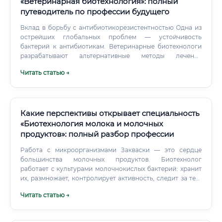
«Ветеринарная биотехнология»: полный
Биоинформатические инструменты: BLAST, BWA, GATK,
путеводитель по профессии будущего
SAMtools, bedtools, STAR Базы данных: NCBI, Ensembl,
UniProt, OMIM Отличные ресурсы для самообучения:
Вклад в борьбу с антибиотикорезистентностью Одна из
Coursera — специализации по биоинформатике от Johns
острейших глобальных проблем — устойчивость
Hopkins, UC San Diego Bioinformatics.org Rosalind
бактерий к антибиотикам. Ветеринарные биотехнологи
(rosalind.info) — задачи по биоинформатике YouTube-
разрабатывают альтернативные методы лечения
(бактериофаги, пробиотики, иммунобиологические
каналы ведущих университетов Шаг 4.
Читать статью →
препараты), которые позволяют лечить животных без
антибиотиков.
Какие перспективы открывает специальность
«Биотехнология молока и молочных
продуктов»: полный разбор профессии
Работа с микроорганизмами Закваски — это сердце
большинства молочных продуктов. Биотехнолог
работает с культурами молочнокислых бактерий: хранит
их, размножает, контролирует активность, следит за тем,
чтобы в производство попали только жизнеспособные и
Читать статью →
безопасные культуры. Это требует знаний
микробиологии и строжайшего соблюдения санитарных
норм.