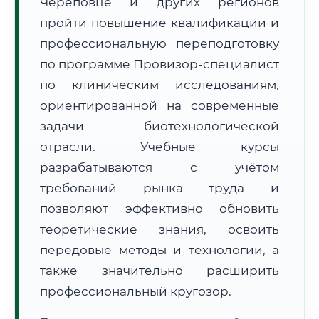
Череповце и других регионов
пройти повышение квалификации и
профессиональную переподготовку
по программе Провизор-специалист
по клиническим исследованиям,
🚚
Расчет логистики оригиналов:
ориентированной на современные
• Маршрут транзита:
~2 705 км
• Экспресс-доставка СДЭК / Почтой:
4–6 рабочих дней
задачи биотехнологической
отрасли. Учебные курсы
📜 Документы и аккредитация
ФИС ФРДО
разрабатываются с учётом
требований рынка труда и
позволяют эффективно обновить
🔍
Нажмите на документ для увеличения и просмотра
теоретические знания, освоить
передовые методы и технологии, а
также значительно расширить
профессиональный кругозор.