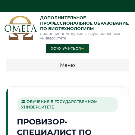
ДОПОЛНИТЕЛЬНОЕ
ПРОФЕССИОНАЛЬНОЕ ОБРАЗОВАНИЕ
ПО БИОТЕХНОЛОГИЯМ
дистанционные курсы в государственном
университете
ХОЧУ УЧИТЬСЯ
➜
Меню
💰 ПРОГРАММЫ И СТОИМОСТЬ
Стоимость по программам обучения "Биотехнологии"
🏛 ОБУЧЕНИЕ В ГОСУДАРСТВЕННОМ
УНИВЕРСИТЕТЕ
🏭
ПРОВИЗОР-
СПЕЦИАЛИСТ ПО
Г. ЧЕРЕПОВЕЦ