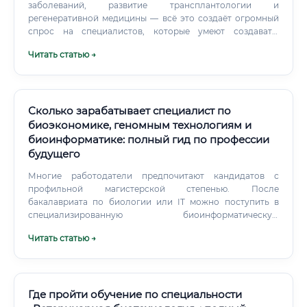
заболеваний, развитие трансплантологии и
регенеративной медицины — всё это создаёт огромный
спрос на специалистов, которые умеют создавать,
тестировать и внедрять биосовместимые материалы в
Читать статью →
медицинскую практику. Суть профессии: кто такой
специалист по биоматериалам Специалист по
биоматериалам — это учёный, инженер и исследователь
одновременно. Он занимается разработкой материалов,
которые будут использоваться в медицинских целях:
Сколько зарабатывает специалист по
протезы, импланты, системы доставки лекарств, раневые
биоэкономике, геномным технологиям и
покрытия, искусственные органы, скаффолды для
биоинформатике: полный гид по профессии
тканевой инженерии и многое другое.
будущего
Многие работодатели предпочитают кандидатов с
профильной магистерской степенью. После
бакалавриата по биологии или IT можно поступить в
специализированную биоинформатическую
магистратуру. Параллельно изучите ключевые
Читать статью →
инструменты Пока учитесь в университете,
самостоятельно осваивайте: Python (обязательно) —
библиотеки Biopython, pandas, NumPy, scikit-learn R
(желательно) — особенно для статистического анализа и
биостатистики Linux/Unix — умение работать в
Где пройти обучение по специальности
командной строке критически важно