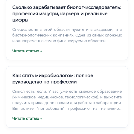
Руководитель лаборатории → Директор по качеству 📋
Регуляторный трек: Регуляторный специалист → Старший
Сколько зарабатывает биолог-исследователь:
регуляторный менеджер → Директор по регуляторным
профессия изнутри, карьера и реальные
вопросам 💼 Коммерческий трек: Медицинский советник
цифры
→ Менеджер продукта → Директор по маркетингу
фармацевтической линейки Таблица 7. Доходы
Специалисты в этой области нужны и в академии, и в
биофармаколога через 3–10 лет работы | Период-
биотехнологических компаниях. Одна из самых сложных
специалист | 100 000 – 160 000 | | 🔴 5 лет | Senior /
и одновременно самых финансируемых областей.
Ведущий | 160 000 – 250 000 | | 🔵 10 лет | Руководитель /
Читать статью →
Lead | 300 000 – 700 000 | | 🟣 10+ лет (международная
карьера) | Director / VP | от 700 000 | Востребованность:
сейчас и в будущем 📊 Рынок биофармацевтики — один
из самых динамично растущих в мире.
Как стать микробиологом: полное
руководство по профессии
Смысл есть, если: У вас уже есть смежное образование
(химическое, медицинское, технологическое), и вы хотите
получить прикладные навыки для работы в лаборатории.
Вы хотите "попробовать" профессию на начальном
уровне, прежде чем поступать в вуз.
Читать статью →