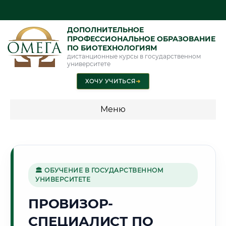
ДОПОЛНИТЕЛЬНОЕ
ПРОФЕССИОНАЛЬНОЕ ОБРАЗОВАНИЕ
ПО БИОТЕХНОЛОГИЯМ
дистанционные курсы в государственном
университете
ХОЧУ УЧИТЬСЯ
➜
Меню
💰 ПРОГРАММЫ И СТОИМОСТЬ
Стоимость по программам обучения "Биотехнологии"
🏛 ОБУЧЕНИЕ В ГОСУДАРСТВЕННОМ
УНИВЕРСИТЕТЕ
🦅
ПРОВИЗОР-
СПЕЦИАЛИСТ ПО
Г. ХАБАРОВСК