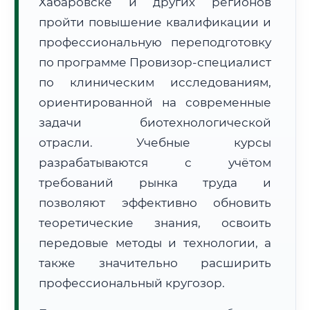
Хабаровске и других регионов
пройти повышение квалификации и
профессиональную переподготовку
по программе Провизор-специалист
по клиническим исследованиям,
🚚
Расчет логистики оригиналов:
ориентированной на современные
• Маршрут транзита:
~3 576 км
• Экспресс-доставка СДЭК / Почтой:
5–7 рабочих дней
задачи биотехнологической
отрасли. Учебные курсы
📜 Документы и аккредитация
ФИС ФРДО
разрабатываются с учётом
требований рынка труда и
позволяют эффективно обновить
🔍
Нажмите на документ для увеличения и просмотра
теоретические знания, освоить
передовые методы и технологии, а
также значительно расширить
профессиональный кругозор.