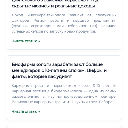
скрытые нюансы и реальные доходы
Доход инженера-технолога зависит от следующих
факторов: Регион работы и масштаб предприятия
(крупный агрохолдинг или небольшой цех). Наличие
успешных кейсов по запуску новых продуктов.
Читать статью →
Биофармакологи зарабатывают больше
менеджеров с 10-летним стажем. Цифры и
факты, которые вас удивят
Карьерный рост и перспективы через 3–10 лет 📈
Карьерная лестница биофармаколога — одна из самых
разветвлённых в научно-производственном секторе.
Возможные карьерные треки: 🔬 Научный трек: Лаборант
→ Младший научный сотрудник → Научный сотрудник →
Читать статью →
Ведущий научный сотрудник → Руководитель научного
направления → Директор по науке 🏭 Производственный
трек: Специалист ОКК → Старший специалист →