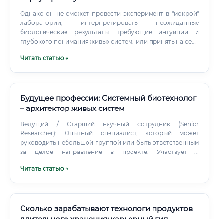
Однако он не сможет провести эксперимент в "мокрой"
лаборатории, интерпретировать неожиданные
биологические результаты, требующие интуиции и
глубокого понимания живых систем, или принять на себя
ответственность за промышленную безопасность.
Читать статью →
Перспективы через 10 лет: Спрос на профессию будет
только расти. Ключевыми направлениями станут:
Биотехнологии для переработки пластика и других
трудноразлагаемых отходов.
Будущее профессии: Системный биотехнолог
– архитектор живых систем
Ведущий / Старший научный сотрудник (Senior
Researcher): Опытный специалист, который может
руководить небольшой группой или быть ответственным
за целое направление в проекте. Участвует в
планировании исследований, обучает молодых коллег.
Читать статью →
Сколько зарабатывают технологи продуктов
длительного хранения: карьерный гид,