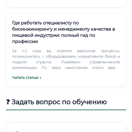
области экологических биотехнологий весьма широк и
зависит от конкретного места работы (научно-
исследовательский институт, промышленное
предприятие, стартап). Однако можно выделить
Где работать специалисту по
основной перечень задач: Исследовательская
биоинжинирингу и менеджменту качества в
деятельность (R&D): Поиск и культивирование штаммов
пищевой индустрии: полный гид по
микроорганизмов с необходимыми свойствами,
профессии
проведение лабораторных экспериментов для проверки
их эффективности.
За 1–2 года вы освоите реальные процессы,
познакомитесь с оборудованием, нормативной базой и
людьми отрасли. Развивать управленческие
компетенции По мере накопления опыта важно
развивать не только технические, но и управленческие
Читать статью →
навыки: умение вести переговоры, управлять командой,
выстраивать бизнес-процессы. Для этого подойдут
курсы MBA в пищевой промышленности, тренинги по
проектному менеджменту (PMP, PRINCE2) и управлению
❓ Задать вопрос по обучению
изменениями.