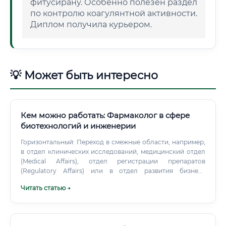
фитусирану. Особенно полезен раздел
по контролю коагулянтной активности.
Диплом получила курьером.
💡 Может быть интересно
Кем можно работать: Фармаколог в сфере
биотехнологий и инженерии
Горизонтальный: Переход в смежные области, например,
в отдел клинических исследований, медицинский отдел
(Medical Affairs), отдел регистрации препаратов
(Regulatory Affairs) или в отдел развития бизнеса
(Business Development). Профессия будущего:
Читать статью →
Востребованность, ИИ и взгляд на 10 лет вперед
Востребована ли профессия сейчас и в будущем?
Старение населения, появление новых заболеваний (как
показала пандемия COVID-19) и развитие