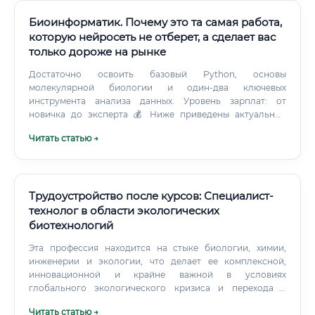
Биоинформатик. Почему это та самая работа,
которую нейросеть не отберет, а сделает вас
только дороже на рынке
Достаточно освоить базовый Python, основы
молекулярной биологии и один-два ключевых
инструмента анализа данных. Уровень зарплат: от
новичка до эксперта 💰 Ниже приведены актуальные
данные по рынку труда в России и за рубежом. Зарплаты
Читать статью →
в России (2024–2025) Зарплаты за рубежом (в долларах
США в год) ✅ Средняя зарплата биоинформатика в
России составляет 140 000 – 180 000 рублей в месяц —
это существенно выше среднего по рынку.
Трудоустройство после курсов: Специалист-
технолог в области экологических
биотехнологий
Эта профессия находится на стыке биологии, химии,
инженерии и экологии, что делает ее комплексной,
инновационной и крайне важной в условиях
глобального экологического кризиса и перехода к
экономике замкнутого цикла. Ключевые обязанности и
Читать статью →
задачи специалиста Круг обязанностей технолога в