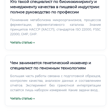
персонализированной медицины создают постоянный
Кто такой специалист по биоинжинирингу и
спрос на новые, более эффективные и безопасные
менеджменту качества в пищевой индустрии:
лекарства.
полное руководство по профессии
Понимание метаболизма микроорганизмов, процессов
ферментации, ферментативного катализа. Знание
принципов HACCP (ХАССП), стандартов ISO 22000, FSSC
22000, GMP, GHP.
Читать статью →
Чем занимается генетический инженер и
специалист по геномным технологиям
Большая часть работы связана с подготовкой образцов,
контролем качества, анализом данных и составлением
отчётов. Эксперимент без грамотной интерпретации
остаётся лишь набором измерений. Какие задачи входят
в рабочий процесс В течение недели генетический
Читать статью →
инженер может совмещать лабораторные и
аналитические задачи.