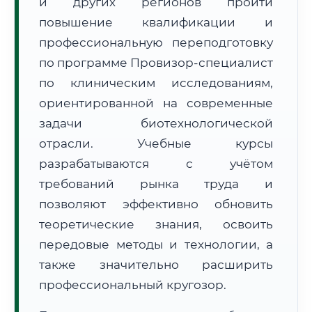
и других регионов пройти
повышение квалификации и
профессиональную переподготовку
по программе Провизор-специалист
по клиническим исследованиям,
🚚
Расчет логистики оригиналов:
ориентированной на современные
• Маршрут транзита:
~1 113 км
• Экспресс-доставка СДЭК / Почтой:
2–3 рабочих дня
задачи биотехнологической
отрасли. Учебные курсы
📜 Документы и аккредитация
ФИС ФРДО
разрабатываются с учётом
требований рынка труда и
позволяют эффективно обновить
🔍
Нажмите на документ для увеличения и просмотра
теоретические знания, освоить
передовые методы и технологии, а
также значительно расширить
профессиональный кругозор.