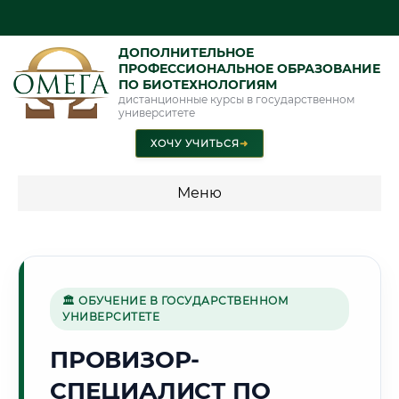
ДОПОЛНИТЕЛЬНОЕ
ПРОФЕССИОНАЛЬНОЕ ОБРАЗОВАНИЕ
ПО БИОТЕХНОЛОГИЯМ
дистанционные курсы в государственном
университете
ХОЧУ УЧИТЬСЯ
➜
Меню
💰 ПРОГРАММЫ И СТОИМОСТЬ
Стоимость по программам обучения "Биотехнологии"
🏛 ОБУЧЕНИЕ В ГОСУДАРСТВЕННОМ
УНИВЕРСИТЕТЕ
🌾
ПРОВИЗОР-
СПЕЦИАЛИСТ ПО
Г. КУРГАН