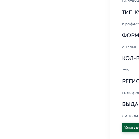
Биотех
ТИП К
профес
ФОРМ
онлайн
КОЛ-В
256
РЕГИО
Новоро
ВЫДА
диплом 
Узнать ц