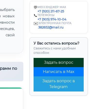
💬
МЕССЕНДЖЕР MAX
ыбрать
+7 (920) 211-67-25
📞
ТЕЛЕФОНЫ
я новых
+7 (905) 974-10-04
ивности
✉️
ЭЛЕКТРОННАЯ ПОЧТА
382652@mail.ru
есяцев,
ь свой
У Вас остались вопросы?
Свяжитесь с нами удобным
способом:
Задать вопрос
грамм по
Написать в Max
Задать вопрос в
Telegram