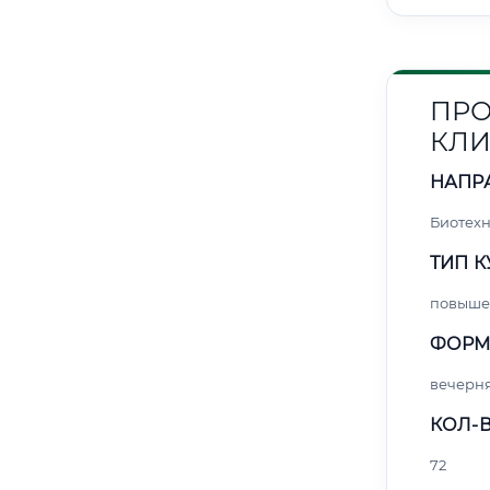
ПРО
КЛИ
НАПР
Биотех
ТИП К
повыше
ФОРМ
вечерн
КОЛ-В
72