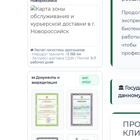
Новороссийск
Продо
экспре
биотех
работы
чтобы
🚚
Расчет логистики оригиналов:
профес
• Маршрут транзита:
~3 365 км
• Экспресс-доставка СДЭК / Почтой:
5–7
рабочих дней
📜 Документы и
ФИС
аккредитация
ФРДО
🏛 Госу
данному
ПРО
КЛИ