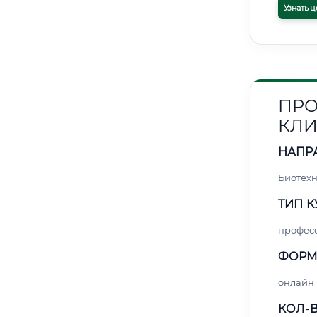
Узнать ц
ПРО
КЛИ
НАПР
Биотех
ТИП К
профес
ФОРМ
онлайн
КОЛ-В