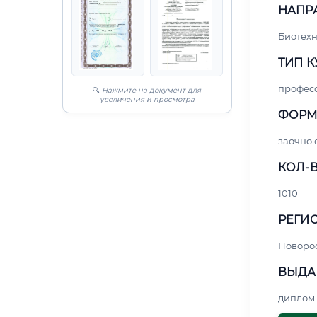
НАПР
Биотех
ТИП К
профес
🔍
Нажмите на документ для
увеличения и просмотра
ФОРМ
заочно
КОЛ-В
1010
РЕГИО
Новоро
ВЫДА
диплом 