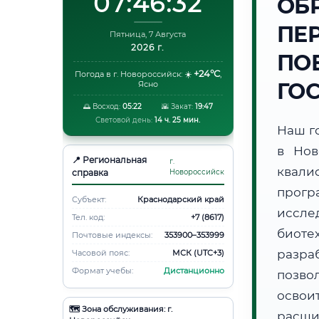
07:46:33
ОБ
ПЕ
Пятница, 7 Августа
2026 г.
ПО
+24°C
Погода в г. Новороссийск:
☀️
,
ГО
Ясно
🌅 Восход:
05:22
🌇 Закат:
19:47
Световой день:
14 ч. 25 мин.
Наш г
в Нов
📍 Региональная
г.
квали
справка
Новороссийск
прог
Субъект:
Краснодарский край
иссле
Тел. код:
+7 (8617)
биот
Почтовые индексы:
353900–353999
разра
Часовой пояс:
МСК (UTC+3)
Формат учебы:
Дистанционно
позво
освоит
🗺️ Зона обслуживания: г.
расши