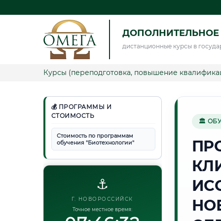
ДОПОЛНИТЕЛЬНОЕ
дистанционные курсы в госуда
Курсы (переподготовка, повышение квалифика
💰 ПРОГРАММЫ И
СТОИМОСТЬ
🏛 ОБ
Стоимость по программам
ПР
обучения "Биотехнологии"
КЛ
⚓
ИС
Г. НОВОРОССИЙСК
НО
Точное местное время: