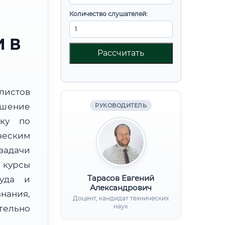
Количество слушателей:
 В
Рассчитать
листов
ышение
РУКОВОДИТЕЛЬ
вку по
еским
задачи
курсы
Тарасов Евгений
руда и
Александрович
нания,
Доцент, кандидат технических
наук
ительно