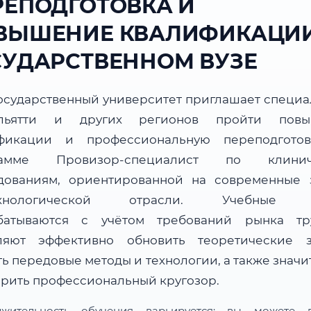
РЕПОДГОТОВКА И
ВЫШЕНИЕ КВАЛИФИКАЦИИ
СУДАРСТВЕННОМ ВУЗЕ
осударственный университет приглашает специа
льятти и других регионов пройти повы
фикации и профессиональную переподгото
рамме Провизор-специалист по клинич
дованиям, ориентированной на современные 
ехнологической отрасли. Учебные 
батываются с учётом требований рынка т
ляют эффективно обновить теоретические з
ь передовые методы и технологии, а также знач
рить профессиональный кругозор.
лжительность обучения варьируется: вы можете в