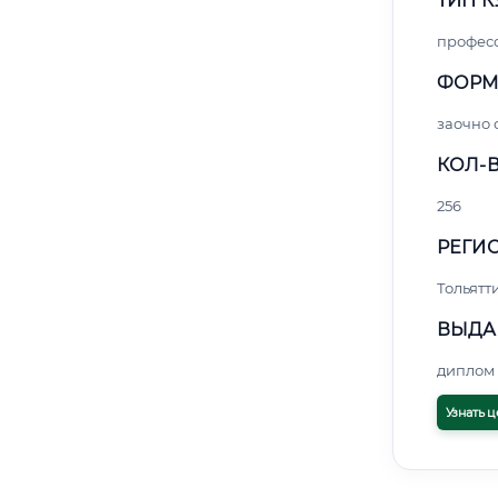
ТИП К
профес
ФОРМ
заочно 
КОЛ-В
256
РЕГИО
Тольятт
ВЫДА
диплом 
Узнать ц