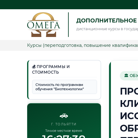
ДОПОЛНИТЕЛЬНОЕ
дистанционные курсы в госуда
Курсы (переподготовка, повышение квалифика
💰 ПРОГРАММЫ И
СТОИМОСТЬ
🏛 ОБ
Стоимость по программам
ПР
обучения "Биотехнологии"
КЛ
🚗
ИС
Г. ТОЛЬЯТТИ
ОБ
Точное местное время: