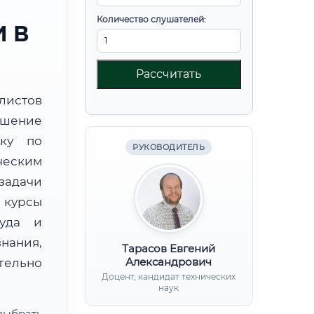
Количество слушателей:
 В
Рассчитать
листов
шение
вку по
РУКОВОДИТЕЛЬ
еским
задачи
курсы
руда и
нания,
Тарасов Евгений
Александрович
ительно
Доцент, кандидат технических
наук
ыбрать