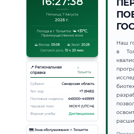
16:27:39
ПЕ
ПО
Пятница, 7 Августа
2026 г.
ГО
+31°C
Погода в г. Тольятти:
🌤️
,
Преимущественно ясно
Наш г
🌅 Восход:
05:08
🌇 Закат:
20:28
Световой день:
15 ч. 20 мин.
в То
квали
📍 Региональная
г.
прог
справка
Тольятти
иссле
Субъект:
Самарская область
биот
Тел. код:
+7 (8482)
разра
Почтовые индексы:
445000–445999
позво
Часовой пояс:
МСК+1 (UTC+4)
освоит
Формат учебы:
Дистанционно
расши
🗺️ Зона обслуживания: г. Тольятти
Продо