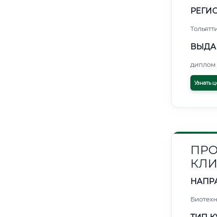
РЕГИО
Тольятт
ВЫДА
диплом 
Узнать ц
ПРО
КЛИ
НАПР
Биотех