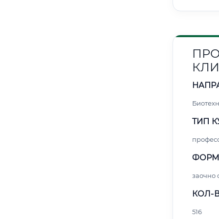
ПРО
КЛИ
НАПР
Биотех
ТИП К
профес
ФОРМ
заочно 
КОЛ-В
516