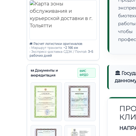
экспре
биотех
работы
чтобы
профес
🚚
Расчет логистики оригиналов:
• Маршрут транзита:
~2 166 км
• Экспресс-доставка СДЭК / Почтой:
3–5
рабочих дней
📜 Документы и
ФИС
🏛 Госу
аккредитация
ФРДО
данному
ПРО
КЛИ
НАПР