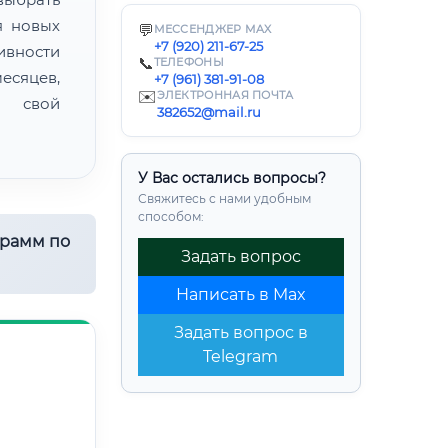
я новых
💬
МЕССЕНДЖЕР MAX
+7 (920) 211-67-25
ивности
📞
ТЕЛЕФОНЫ
есяцев,
+7 (961) 381-91-08
✉️
ЭЛЕКТРОННАЯ ПОЧТА
ь свой
382652@mail.ru
У Вас остались вопросы?
Свяжитесь с нами удобным
способом:
грамм по
Задать вопрос
Написать в Max
Задать вопрос в
Telegram