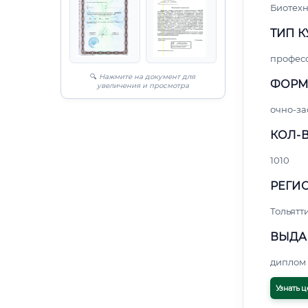
Биотех
ТИП К
профес
🔍
Нажмите на документ для
ФОРМ
увеличения и просмотра
очно-за
КОЛ-В
1010
РЕГИО
Тольятт
ВЫДА
диплом 
Узнать ц