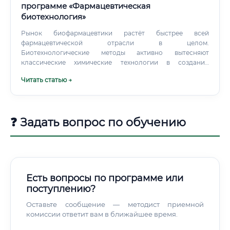
программе «Фармацевтическая
биотехнология»
Рынок биофармацевтики растёт быстрее всей
фармацевтической отрасли в целом.
Биотехнологические методы активно вытесняют
классические химические технологии в создании
лекарств. Уже на начальных позициях специалисты
Читать статью →
зарабатывают выше среднего, а потолок зарплаты в этой
сфере практически отсутствует.
❓ Задать вопрос по обучению
Есть вопросы по программе или
поступлению?
Оставьте сообщение — методист приемной
комиссии ответит вам в ближайшее время.