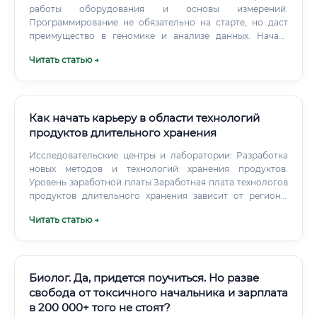
работы оборудования и основы измерений.
Программирование не обязательно на старте, но даст
преимущество в геномике и анализе данных. Начать
подготовку можно с простых шагов: ✅ читать научно-
Читать статью →
популярные материалы по генетике и растениеводству; ✅
участвовать в олимпиадах по биологии и химии; ✅
осваивать основы статистики; ✅ изучать английские
термины; ✅ пробовать работать с электронными
таблицами; ✅ искать экскурсии и практики в
Как начать карьеру в области технологий
лабораториях; ✅ знакомиться с вакансиями и
продуктов длительного хранения
требованиями работодателей.
Исследовательские центры и лаборатории: Разработка
новых методов и технологий хранения продуктов.
Уровень заработной платы Заработная плата технологов
продуктов длительного хранения зависит от региона,
уровня квалификации и опыта работы.
Читать статью →
Биолог. Да, придется поучиться. Но разве
свобода от токсичного начальника и зарплата
в 200 000+ того не стоят?