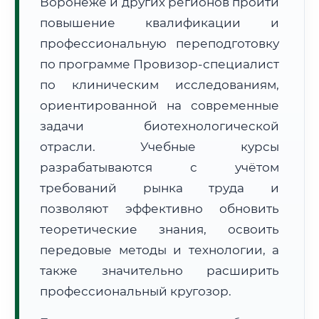
Воронеже и других регионов пройти
повышение квалификации и
профессиональную переподготовку
по программе Провизор-специалист
по клиническим исследованиям,
🚚
Расчет логистики оригиналов:
ориентированной на современные
• Маршрут транзита:
~2 879 км
• Экспресс-доставка СДЭК / Почтой:
4–6 рабочих дней
задачи биотехнологической
отрасли. Учебные курсы
📜 Документы и аккредитация
ФИС ФРДО
разрабатываются с учётом
требований рынка труда и
позволяют эффективно обновить
🔍
Нажмите на документ для увеличения и просмотра
теоретические знания, освоить
передовые методы и технологии, а
также значительно расширить
профессиональный кругозор.