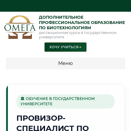
ДОПОЛНИТЕЛЬНОЕ
ПРОФЕССИОНАЛЬНОЕ ОБРАЗОВАНИЕ
ПО БИОТЕХНОЛОГИЯМ
дистанционные курсы в государственном
университете
ХОЧУ УЧИТЬСЯ
➜
Меню
💰 ПРОГРАММЫ И СТОИМОСТЬ
Стоимость по программам обучения "Биотехнологии"
🏛 ОБУЧЕНИЕ В ГОСУДАРСТВЕННОМ
УНИВЕРСИТЕТЕ
🏘️
ПРОВИЗОР-
СПЕЦИАЛИСТ ПО
Г. ВОРОНЕЖ