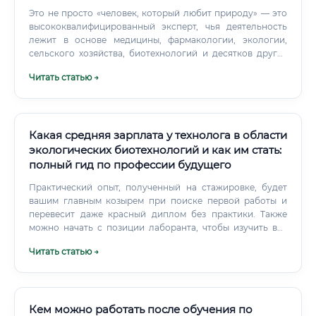
Это не просто «человек, который любит природу» — это
высококвалифицированный эксперт, чья деятельность
лежит в основе медицины, фармакологии, экологии,
сельского хозяйства, биотехнологий и десятков других
отраслей. Биология как наука делится на множество
Читать статью →
направлений: молекулярная биология, генетика,
микробиология, зоология, ботаника, экология,
биохимия, биотехнология, нейробиология и многие
другие. Каждое из них предполагает свою
специализацию, свои задачи и свой рынок труда.
Какая средняя зарплата у технолога в области
экологических биотехнологий и как им стать:
полный гид по профессии будущего
Практический опыт, полученный на стажировке, будет
вашим главным козырем при поиске первой работы и
перевесит даже красный диплом без практики. Также
можно начать с позиции лаборанта, чтобы изучить все
процессы изнутри. Необходимые навыки и личные
Читать статью →
качества Для успеха в этой профессии нужен сплав
знаний и определенных черт характера.
Кем можно работать после обучения по