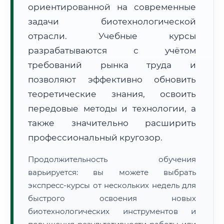
ориентированной на современные
задачи биотехнологической
отрасли. Учебные курсы
разрабатываются с учётом
требований рынка труда и
🚚
Расчет логистики оригиналов:
• Маршрут транзита:
позволяют эффективно обновить
~2 705 км
• Экспресс-доставка СДЭК / Почтой:
4–6 рабочих дней
теоретические знания, освоить
передовые методы и технологии, а
📜 Документы и аккредитация
ФИС ФРДО
также значительно расширить
профессиональный кругозор.
🔍
Нажмите на документ для увеличения и просмотра
Продолжительность обучения
варьируется: вы можете выбрать
экспресс-курсы от нескольких недель для
быстрого освоения новых
биотехнологических инструментов и