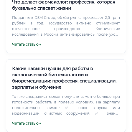
Что делает фармаколог: профессия, которая
буквально спасает жизни
По данным DSM Group, объём рынка превышает 2,5 трлн
рублей в год. Государство активно стимулирует
отечественное производство. Клинические
исследования в России активизировались после ухода
западных компаний — появились альтернативные
Читать статью →
площадки.
Какие навыки нужны для работы в
экологической биотехнологии и
биоремедиации: профессия, специализации,
зарплаты и обучение
Тот же специалист может получать заметно больше при
готовности работать в полевых условиях. На зарплату
положительно влияют: ✅ опыт запуска или
модернизации очистных сооружений; ✅ знание
экологической документации; ✅ навыки
Читать статью →
производственного контроля; ✅ опыт работы с крупными
заказчиками; ✅ знание английского языка; ✅ владение