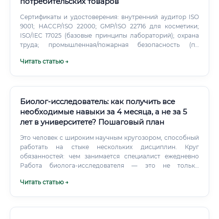
потребительских товаров
Сертификаты и удостоверения: внутренний аудитор ISO
9001; HACCP/ISO 22000; GMP/ISO 22716 для косметики;
ISO/IEC 17025 (базовые принципы лабораторий); охрана
труда; промышленная/пожарная безопасность (по
необходимости). Медицинская книжка и результаты
Читать статью →
медосмотра (обязательно для пищевых производств и
ряда категорий).
Биолог-исследователь: как получить все
необходимые навыки за 4 месяца, а не за 5
лет в университете? Пошаговый план
Это человек с широким научным кругозором, способный
работать на стыке нескольких дисциплин. Круг
обязанностей: чем занимается специалист ежедневно
Работа биолога-исследователя — это не только
красивые картинки в микроскоп. Это системная,
Читать статью →
методичная и интеллектуально насыщенная
деятельность.