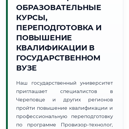
Точное местное время:
ОБРАЗОВАТЕЛЬНЫЕ
02:12:41
КУРСЫ,
Пятница, 7 Августа
ПЕРЕПОДГОТОВКА И
2026 г.
ПОВЫШЕНИЕ
+21°C
Погода в г. Череповец:
⛅
,
Переменная облачность
КВАЛИФИКАЦИИ В
🌅 Восход:
04:28
🌇 Закат:
20:39
Световой день:
16 ч. 11 мин.
ГОСУДАРСТВЕННОМ
ВУЗЕ
📍 Региональная справка
г. Череповец
Субъект:
Вологодская область
Наш государственный университет
Тел. код:
+7 (8202)
приглашает специалистов в
Почтовые индексы:
162600–162699
Череповце и других регионов
Часовой пояс:
МСК (UTC+3)
пройти повышение квалификации и
Формат учебы:
Дистанционно
профессиональную переподготовку
по программе Провизор-технолог,
🗺️ Зона обслуживания: г. Череповец