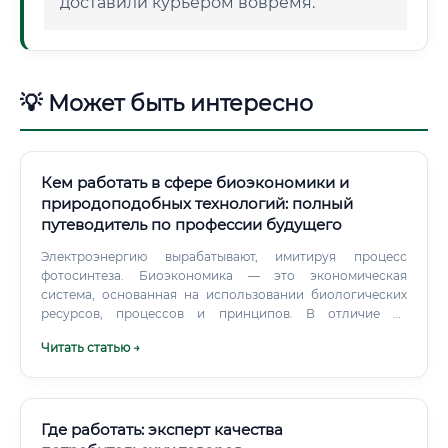
доставили курьером вовремя.
💡 Может быть интересно
Кем работать в сфере биоэкономики и
природоподобных технологий: полный
путеводитель по профессии будущего
Электроэнергию вырабатывают, имитируя процесс
фотосинтеза. Биоэкономика — это экономическая
система, основанная на использовании биологических
ресурсов, процессов и принципов. В отличие от
традиционной экономики, которая строится на
Читать статью →
ископаемом топливе и синтетических материалах,
биоэкономика делает ставку на живую природу:
микроорганизмы, растения, животные клетки, биомассу и
экосистемные механизмы.
Где работать: эксперт качества