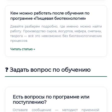
GIS и статистическими инструментами; ✅ умение
составлять технические задания; ✅ опыт управления
подрядчиками; ✅ публикации и участие в научных
Кем можно работать после обучения по
проектах; ✅ готовность к командировкам.
программе «Пищевая биотехнология»
Давайте разберём подробно, где именно можно найти
работу. Производство сыров, йогуртов, кефира, сметаны,
творога — всё это невозможно без биотехнологических
процессов.
Читать статью →
❓ Задать вопрос по обучению
Есть вопросы по программе или
поступлению?
Оставьте сообщение — методист приемной