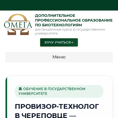
ДОПОЛНИТЕЛЬНОЕ
ПРОФЕССИОНАЛЬНОЕ ОБРАЗОВАНИЕ
ПО БИОТЕХНОЛОГИЯМ
дистанционные курсы в государственном
университете
ХОЧУ УЧИТЬСЯ
➜
Меню
💰 ПРОГРАММЫ И СТОИМОСТЬ
Стоимость по программам обучения "Биотехнологии"
🏛 ОБУЧЕНИЕ В ГОСУДАРСТВЕННОМ
УНИВЕРСИТЕТЕ
🏭
ПРОВИЗОР-ТЕХНОЛОГ
В ЧЕРЕПОВЦЕ —
Г. ЧЕРЕПОВЕЦ